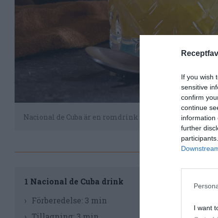
Receptfav
If you wish 
sensitive in
confirm you
continue se
Nacional de Cuba är en romdrink som påminner om Daiq
information 
further disc
participants
Downstream 
Til
1 Nacional de Cuba drink
Persona
Skä
Förberedelse:
3 min
I want t
roc
Tillagning:
3 min