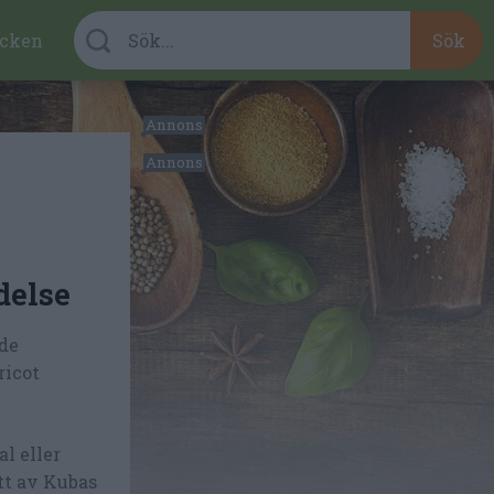
cken
delse
nde
ricot
l eller
tt av Kubas