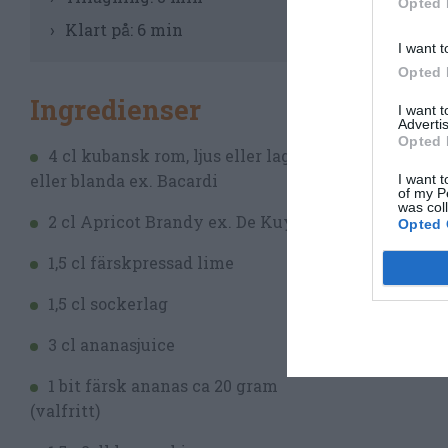
Opted 
Mu
Klart på:
6 min
ti
I want t
Opted 
Til
Ingredienser
I want 
Advertis
Til
Opted 
4 cl kubansk rom, ljus eller lagrad
Rör
eller blanda ex. Bacardi
I want t
of my P
was col
Gar
2 cl Apricot Brandy ex. De Kuyper
Opted 
fär
1,5 cl färskpressad lime
1,5 cl sockerlag
3 cl ananasjuice
1 bit färsk ananas ca 20 gram
(valfritt)