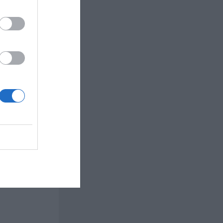
räslev
ta. En bit