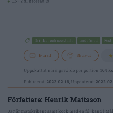
1,5 - 2 dl krossad is
Drinkar och cocktails
undefined
Fest
E-mail
Skriv ut
Uppskattat näringsvärde per portion:
164 kc
Publicerat:
2022-02-16
,
Uppdaterat:
2022-02
Författare:
Henrik Mattsson
Jag är matskribent samt kock med en fil. kand i Må