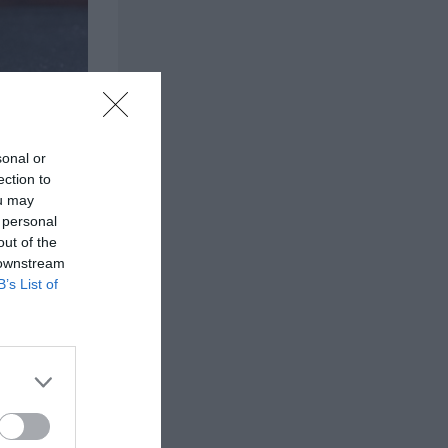
sonal or
ection to
ou may
 personal
out of the
 downstream
B’s List of
 på ett