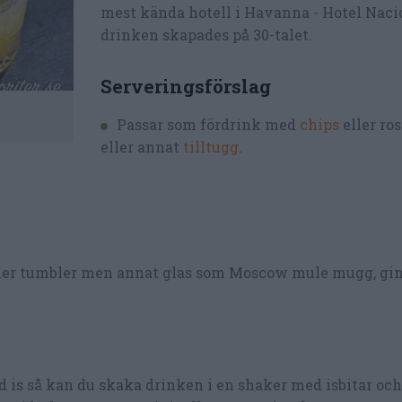
mest kända hotell i Havanna - Hotel Naci
drinken skapades på 30-talet.
Serveringsförslag
Passar som fördrink med
chips
eller ro
eller annat
tilltugg
.
eller tumbler men annat glas som Moscow mule mugg, gin
d is så kan du skaka drinken i en shaker med isbitar oc