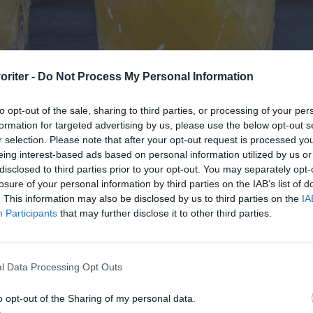
oriter -
Do Not Process My Personal Information
to opt-out of the sale, sharing to third parties, or processing of your per
formation for targeted advertising by us, please use the below opt-out s
r selection. Please note that after your opt-out request is processed y
eing interest-based ads based on personal information utilized by us or
uiri en med fruktig ananas och Apricot bandy.
disclosed to third parties prior to your opt-out. You may separately opt-
losure of your personal information by third parties on the IAB’s list of
. This information may also be disclosed by us to third parties on the
IA
Participants
that may further disclose it to other third parties.
lagning
l Data Processing Opt Outs
r ut en bit färsk ananas och skär bort skal. Lägg i botten
o opt-out of the Sharing of my personal data.
ks- eller tumbler glas.