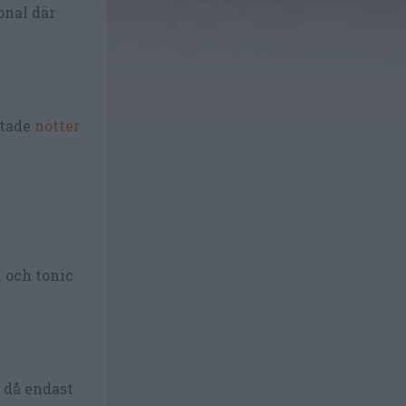
onal där
stade
nötter
 och tonic
h då endast