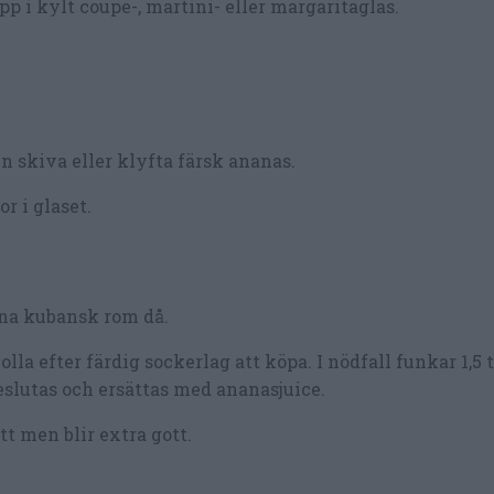
pp i kylt coupe-, martini- eller margaritaglas.
en skiva eller klyfta färsk ananas.
r i glaset.
rna kubansk rom då.
la efter färdig sockerlag att köpa. I nödfall funkar 1,5 
eslutas och ersättas med ananasjuice.
tt men blir extra gott.