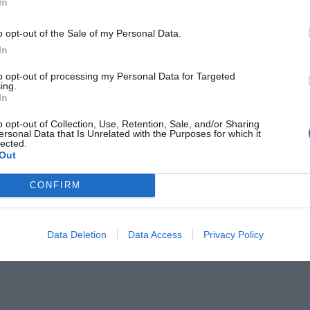
In
ddla med en muddler eller mosa med handtaget på en t
llsammans med sockerlagen.
o opt-out of the Sale of my Personal Data.
In
lsätt krossad is.
to opt-out of processing my Personal Data for Targeted
ing.
lsätt rom, färskpressad lime och Apricot Brandy.
In
 om med en barsked eller annan sked.
o opt-out of Collection, Use, Retention, Sale, and/or Sharing
ersonal Data that Is Unrelated with the Purposes for which it
lected.
nera med en torkad eller färsk skiva lime eller limeklyf
Out
sk ananas och ananasblad passar också.
CONFIRM
Data Deletion
Data Access
Privacy Policy