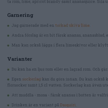
ta rom, lime, apricot brandy samt ananasjuice. Sila u
Garnering
Jag garnerade med en
torkad skiva lime
.
Andra förslag är en bit färsk ananas, ananasblad, 
Man kan också lägga i flera limeskivor eller klyfto
Varianter
Du kan ha en ljus rom eller en lagrad rom. Och gä
Egen
sockerlag
kan du göra innan. Du kan också kol
florsocker samt 1,5 cl vatten. Sockerlag kan även ut
Att muddla - mosa - färsk ananas i botten är valfri
Drinken är en variant på
Daiquiri
.