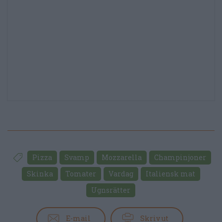
Pizza
Svamp
Mozzarella
Champinjoner
Skinka
Tomater
Vardag
Italiensk mat
Ugnsrätter
E-mail
Skriv ut