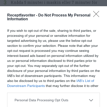
Knåda 5 minuter i maskin eller 7 minuter för
hand till en smidig deg.
Receptfavoriter -
Do Not Process My Personal
Information
Låt pizzadegen jäsa till dubbel storlek i 1 timme
under kökshandduk.
If you wish to opt-out of the sale, sharing to third parties, or
processing of your personal or sensitive information for
Skär mozzarellaosten i skivor eller dela den i
targeted advertising by us, please use the below opt-out
grova bitar. Du kan ha på både färsk och riven
section to confirm your selection. Please note that after your
opt-out request is processed you may continue seeing
mozzarella. Eller bara en sort. Tips är att lägga
interest-based ads based on personal information utilized by
osten i en sil eller durkslag en stund innan samt
us or personal information disclosed to third parties prior to
your opt-out. You may separately opt-out of the further
trycka ut lite av vätskan från osten.
disclosure of your personal information by third parties on the
IAB’s list of downstream participants. This information may
Skölj, rensa och skär champinjoner i skivor. Dela
also be disclosed by us to third parties on the
IAB’s List of
skinkan i bitar.
Downstream Participants
that may further disclose it to other
third parties.
Dela degen i 4 delar och rulla till bollar. Tryck
Personal Data Processing Opt Outs
eller kavla ut till 4 runda pizzor ca 25 cm