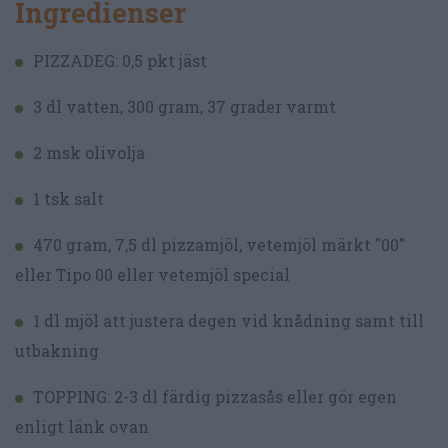
Ingredienser
PIZZADEG: 0,5 pkt jäst
3 dl vatten, 300 gram, 37 grader varmt
2 msk olivolja
1 tsk salt
470 gram, 7,5 dl pizzamjöl, vetemjöl märkt "00"
eller Tipo 00 eller vetemjöl special
1 dl mjöl att justera degen vid knådning samt till
utbakning
TOPPING: 2-3 dl färdig pizzasås eller gör egen
enligt länk ovan