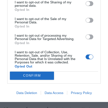
I want to opt-out of the Sharing of my
diameter på mjölat bakbord. Låt jäsa i
personal data.
Opted In
övertäckta i 10 minuter efter hand som du bakar
ut dem.
I want to opt-out of the Sale of my
Personal Data.
Opted In
Lägg en pizza i taget på mjölad pizzaspade och
I want to opt-out of processing my
lägg på toppings. Bred ut tomatsås. Räkna 1/2 dl
Personal Data for Targeted Advertising.
Opted In
till varje pizza. Fördela sedan över ca 5 skivor
eller små högar färsk mozzarella, 50 gram
I want to opt-out of Collection, Use,
Retention, Sale, and/or Sharing of my
skinka samt ca 10 skivor champinjoner. Pizzan
Personal Data that Is Unrelated with the
Purposes for which it was collected.
är klar att gräddas.
Opted Out
CONFIRM
I PIZZAUGN: Värm pizzaugnen till 400 grader.
För över pizzan med en pizzaspade och grädda i
1-2 minuter. Passa den och rotera den så den
Data Deletion
Data Access
Privacy Policy
gräddas jämnt runt om.