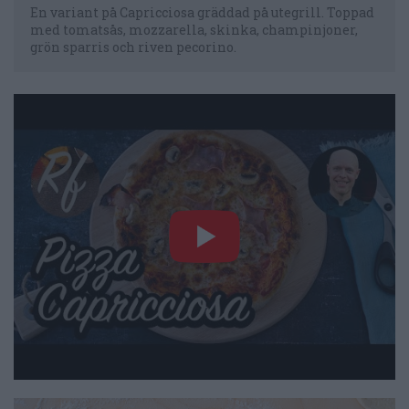
En variant på Capricciosa gräddad på utegrill. Toppad
med tomatsås, mozzarella, skinka, champinjoner,
grön sparris och riven pecorino.