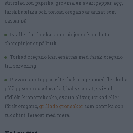
strimlad röd paprika, grovmalen svartpeppar, ägg,
färsk basilika och torkad oregano är annat som
passar på.
Istället för färska champinjoner kan du ta
champinjoner på burk.
Torkad oregano kan ersättas med färsk oregano
till servering.
Pizzan kan toppas efter bakningen med fler kalla
pålägg som ruccolasallad, babyspenat, skivad
rödlök, kronärtskocka, svarta oliver, torkad eller
färsk oregano,
grillade grönsaker
som paprika och
zucchini, fetaost med mera.
Val av jäst