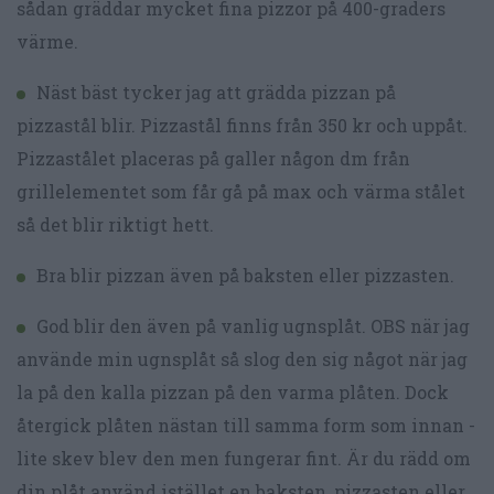
sådan gräddar mycket fina pizzor på 400-graders
värme.
Näst bäst tycker jag att grädda pizzan på
pizzastål blir. Pizzastål finns från 350 kr och uppåt.
Pizzastålet placeras på galler någon dm från
grillelementet som får gå på max och värma stålet
så det blir riktigt hett.
Bra blir pizzan även på baksten eller pizzasten.
God blir den även på vanlig ugnsplåt. OBS när jag
använde min ugnsplåt så slog den sig något när jag
la på den kalla pizzan på den varma plåten. Dock
återgick plåten nästan till samma form som innan -
lite skev blev den men fungerar fint. Är du rädd om
din plåt använd istället en baksten, pizzasten eller