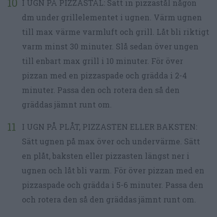
I UGN PÅ PIZZASTÅL: Sätt in pizzastål någon
dm under grillelementet i ugnen. Värm ugnen
till max värme varmluft och grill. Låt bli riktigt
varm minst 30 minuter. Slå sedan över ungen
till enbart max grill i 10 minuter. För över
pizzan med en pizzaspade och grädda i 2-4
minuter. Passa den och rotera den så den
gräddas jämnt runt om.
I UGN PÅ PLÅT, PIZZASTEN ELLER BAKSTEN:
Sätt ugnen på max över och undervärme. Sätt
en plåt, baksten eller pizzasten längst ner i
ugnen och låt bli varm. För över pizzan med en
pizzaspade och grädda i 5-6 minuter. Passa den
och rotera den så den gräddas jämnt runt om.