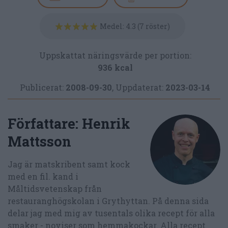
Medel:
4.3
(
7
röster)
Uppskattat näringsvärde per portion:
936 kcal
Publicerat:
2008-09-30
,
Uppdaterat:
2023-03-14
Författare:
Henrik
Mattsson
Jag är matskribent samt kock
med en fil. kand i
Måltidsvetenskap från
restauranghögskolan i Grythyttan. På denna sida
delar jag med mig av tusentals olika recept för alla
smaker - noviser som hemmakockar. Alla recept