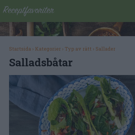
Startsida
›
Kategorier
›
Typ av rätt
›
Sallader
Salladsbåtar