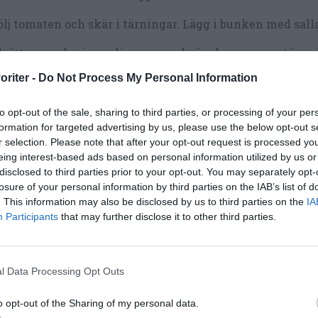
lj tomaten och skär i tärningar. Lägg i bunken med sall
lsätt ev. andra ingredienser om du önskar som ex. tärna
oriter -
Do Not Process My Personal Information
lsätt vinäger och olja precis innan servering. Vänd runt.
dela salladsblandningen i romansalladsbladen och serv
to opt-out of the sale, sharing to third parties, or processing of your per
formation for targeted advertising by us, please use the below opt-out s
r selection. Please note that after your opt-out request is processed y
eing interest-based ads based on personal information utilized by us or
disclosed to third parties prior to your opt-out. You may separately opt-
losure of your personal information by third parties on the IAB’s list of
. This information may also be disclosed by us to third parties on the
IA
Participants
that may further disclose it to other third parties.
l Data Processing Opt Outs
o opt-out of the Sharing of my personal data.