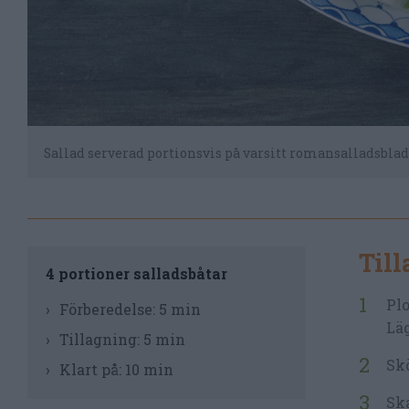
Sallad serverad portionsvis på varsitt romansalladsblad.
Til
4 portioner salladsbåtar
Plo
Förberedelse:
5 min
Läg
Tillagning:
5 min
Skö
Klart på:
10 min
Ska