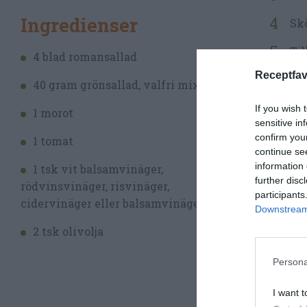
Ingredienser
Skö
Til
4 blad romansallad
Receptfav
Til
40 gram grönsallad, valfri mix
För
If you wish 
1 morot
sensitive in
confirm you
1 tomat
continue se
information 
1 tsk vit balsamvinäger,
further disc
rödvinsvinäger, risvinäger,
participants
cidervinäger eller balsamvinäger
Downstream 
2 tsk olivolja
Persona
I want t