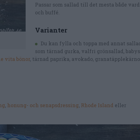
Passar som sallad till det mesta både vard
och buffé.
Varianter
Du kan fylla och toppa med annat salla
som tärnad gurka, valfri grönsallad, baby
e vita bönor
, tärnad paprika, avokado, granatäpplekärno
ng
,
honung- och senapsdressing
,
Rhode Island
eller