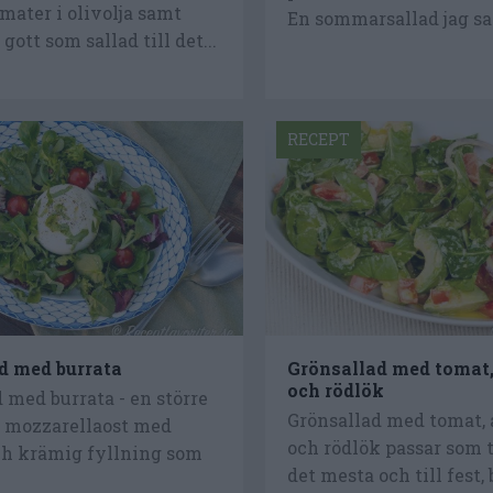
mater i olivolja samt
En sommarsallad jag sat
gott som sallad till det...
RECEPT
d med burrata
Grönsallad med tomat
och rödlök
 med burrata - en större
Grönsallad med tomat,
å mozzarellaost med
och rödlök passar som t
ch krämig fyllning som
det mesta och till fest, 