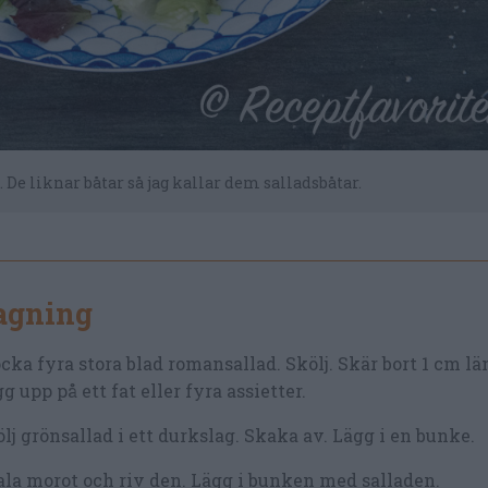
 De liknar båtar så jag kallar dem salladsbåtar.
lagning
cka fyra stora blad romansallad. Skölj. Skär bort 1 cm lä
g upp på ett fat eller fyra assietter.
lj grönsallad i ett durkslag. Skaka av. Lägg i en bunke.
la morot och riv den. Lägg i bunken med salladen.