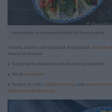
Salladsbåtar är romansalladsblad fyllda med sallad.
ruccola, mache, isbergssallad, krispsallad,
marinerad
fetaost med mera.
Toppa med rostade solrosfrön eller pumpafrön.
Ha på
krutonger
.
Du kan ta valfri
salladsdressing
som
caesardressi
balsamvinägerdressing
.