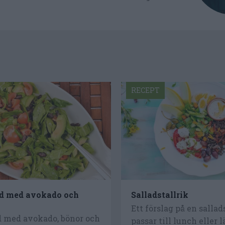
RECEPT
d med avokado och
Salladstallrik
Ett förslag på en salla
d med avokado, bönor och
passar till lunch eller 