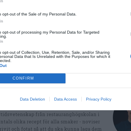
In
o opt-out of the Sale of my Personal Data.
In
Fest
Vardag
Buffé
Vegan
Kall mat
to opt-out of processing my Personal Data for Targeted
ing.
In
Medel:
5
(
2
röster)
o opt-out of Collection, Use, Retention, Sale, and/or Sharing
ersonal Data that Is Unrelated with the Purposes for which it
lected.
Out
CONFIRM
Data Deletion
Data Access
Privacy Policy
ltidsvetenskap från restauranghögskolan i
tals olika recept för alla smaker - noviser
ivit och fotat så att du ska kunna laga dem