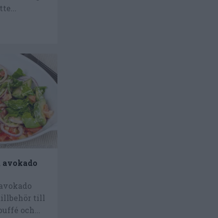
te...
, avokado
 avokado
illbehör till
buffé och...