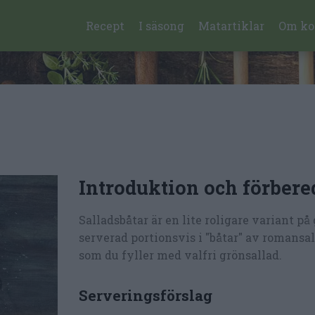
Recept
I säsong
Matartiklar
Om ko
Introduktion och förbere
Salladsbåtar är en lite roligare variant på
serverad portionsvis i "båtar" av romansa
som du fyller med valfri grönsallad.
Serveringsförslag