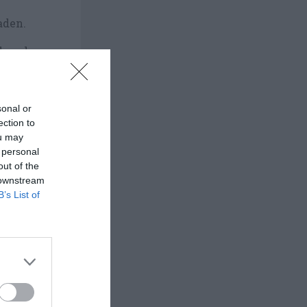
aden.
d gurka.
era.
sonal or
ection to
ou may
 personal
out of the
 downstream
B’s List of