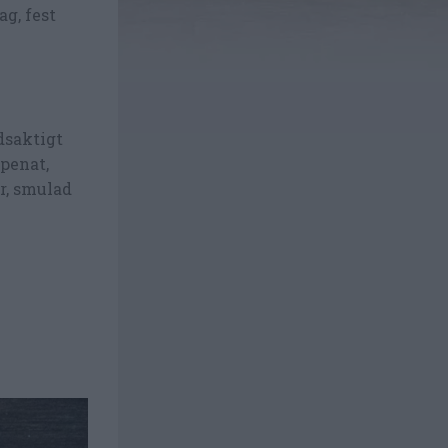
ag, fest
dsaktigt
spenat,
r, smulad