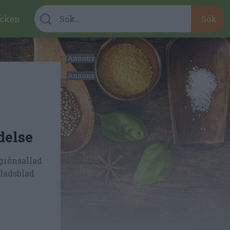
cken
delse
 grönsallad
lladsblad