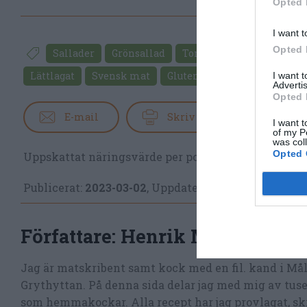
Opted 
I want t
Opted 
Sallader
Grönsallad
Tomater
Morötter
Lättlagat
Svensk mat
Glutenfritt
Vegetariskt
I want 
Advertis
Opted 
E-mail
Skriv ut
I want t
of my P
was col
Opted 
Uppskattat näringsvärde per portion:
43 kcal
Publicerat:
2023-03-02
,
Uppdaterat:
2023-03-02
Författare:
Henrik Mattsson
Jag är matskribent samt kock med en fil. kand i Må
Grythyttan. På denna sida delar jag med mig av tusen
som hemmakockar. Alla recept har jag provlagat, skr