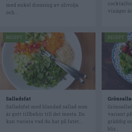
cocktailto
med enkel dressing av olivolja
vinäger är 
och...
RECEPT
RECEPT
Salladsfat
Grönsalla
Salladsfat med blandad sallad som
Grönsallad
är gott tillbehör till det mesta. Du
variant p
kan variera vad du har på fatet...
gräddig o
blir...