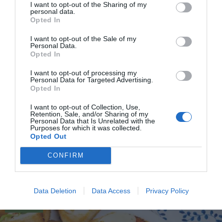
I want to opt-out of the Sharing of my
personal data.
Opted In
I want to opt-out of the Sale of my
Personal Data.
Opted In
I want to opt-out of processing my
Personal Data for Targeted Advertising.
Opted In
Snittar med scamorza
I want to opt-out of Collection, Use,
Retention, Sale, and/or Sharing of my
Personal Data that Is Unrelated with the
Bjud på varma snittar med scamorza - en slags
Purposes for which it was collected.
mozzarellaost - toppade med rostade pumpafrön
Opted Out
och...
CONFIRM
Data Deletion
Data Access
Privacy Policy
RECEPT