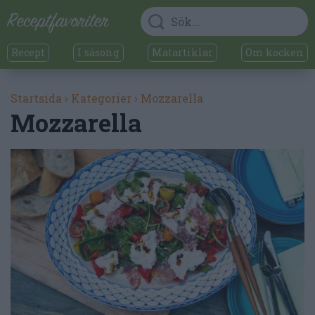
Recept
I säsong
Matartiklar
Om kocken
Startsida
›
Kategorier
›
Mozzarella
Mozzarella