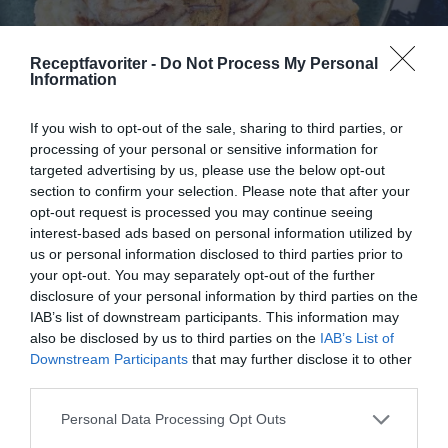
Receptfavoriter -
Do Not Process My Personal
Information
If you wish to opt-out of the sale, sharing to third parties, or
processing of your personal or sensitive information for
targeted advertising by us, please use the below opt-out
Varma mackor
section to confirm your selection. Please note that after your
opt-out request is processed you may continue seeing
Varma mackor eller smörgåsar med ost, skinka,
interest-based ads based on personal information utilized by
tomat och rödlök samt förslag på varianter och
us or personal information disclosed to third parties prior to
tillbehör...
your opt-out. You may separately opt-out of the further
disclosure of your personal information by third parties on the
IAB’s list of downstream participants. This information may
also be disclosed by us to third parties on the
IAB’s List of
Downstream Participants
that may further disclose it to other
RECEPT
third parties.
Personal Data Processing Opt Outs