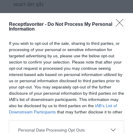
snart det går.
När mozzarellaostarna stelnat kan du ha den i
Receptfavoriter -
Do Not Process My Personal
kylen ca 4 dagar. Man kan även lägga in och
Information
förvara den utan plast i en saltlag du gör genom
If you wish to opt-out of the sale, sharing to third parties, or
att röra ut 3 msk salt i 1,2 liter vatten - då håller
processing of your personal or sensitive information for
den lite längre. Vidare kan man frysa in osten
targeted advertising by us, please use the below opt-out
och sedan tina den i kylen.
section to confirm your selection. Please note that after your
opt-out request is processed you may continue seeing
interest-based ads based on personal information utilized by
us or personal information disclosed to third parties prior to
your opt-out. You may separately opt-out of the further
disclosure of your personal information by third parties on the
IAB’s list of downstream participants. This information may
also be disclosed by us to third parties on the
IAB’s List of
Downstream Participants
that may further disclose it to other
third parties.
Personal Data Processing Opt Outs