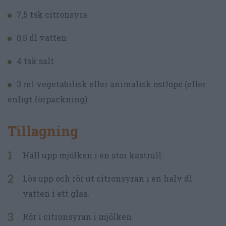
7,5 tsk citronsyra
0,5 dl vatten
4 tsk salt
3 ml vegetabilisk eller animalisk ostlöpe (eller
enligt förpackning)
Tillagning
Häll upp mjölken i en stor kastrull.
Lös upp och rör ut citronsyran i en halv dl
vatten i ett glas.
Rör i citronsyran i mjölken.