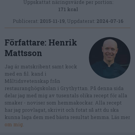
Uppskattat näringsvärde per portion:
171 kcal
Publicerat:
2015-11-19
,
Uppdaterat:
2024-07-16
Författare:
Henrik
Mattsson
Jag är matskribent samt kock
med en fil. kand i
Måltidsvetenskap från
restauranghögskolan i Grythyttan. På denna sida
delar jag med mig av tusentals olika recept för alla
smaker - noviser som hemmakockar. Alla recept
har jag provlagat, skrivit och fotat så att du ska
kunna laga dem med bästa resultat hemma. Läs mer
om mig
.