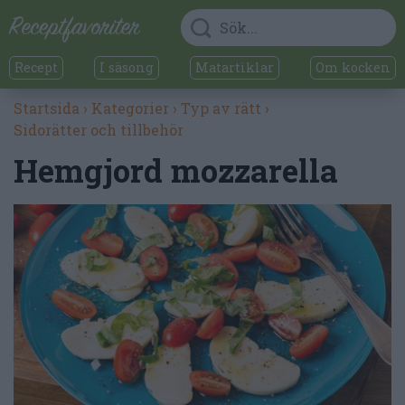
Recept
I säsong
Matartiklar
Om kocken
Startsida
›
Kategorier
›
Typ av rätt
›
Sidorätter och tillbehör
Hemgjord mozzarella