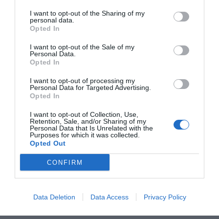
I want to opt-out of the Sharing of my
personal data.
Opted In
I want to opt-out of the Sale of my
Personal Data.
Opted In
I want to opt-out of processing my
Personal Data for Targeted Advertising.
Opted In
Sidorätter och tillbehör
Ost
Mozzarella
I want to opt-out of Collection, Use,
Fest
Avancerat
Italiensk mat
Vegetariskt
Retention, Sale, and/or Sharing of my
Personal Data that Is Unrelated with the
Purposes for which it was collected.
Kall mat
Grundrecept
Opted Out
CONFIRM
E-mail
Skriv ut
Medel:
3.7
(
136
röster)
Data Deletion
Data Access
Privacy Policy