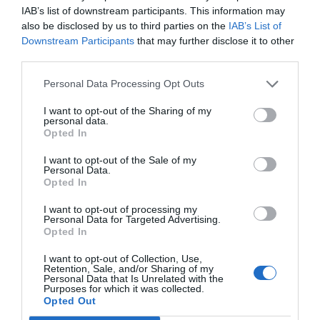
IAB’s list of downstream participants. This information may
E-mail
Skriv ut
also be disclosed by us to third parties on the
IAB’s List of
Downstream Participants
that may further disclose it to other
third parties.
Medel:
4.1
(
27
röster)
Personal Data Processing Opt Outs
Uppskattat näringsvärde per portion:
I want to opt-out of the Sharing of my
229 kcal
personal data.
Opted In
Publicerat:
2011-10-12
,
Uppdaterat:
2023-11-22
I want to opt-out of the Sale of my
Personal Data.
Opted In
Författare:
Henrik
I want to opt-out of processing my
Mattsson
Personal Data for Targeted Advertising.
Opted In
Jag är matskribent samt kock
I want to opt-out of Collection, Use,
med en fil. kand i
Retention, Sale, and/or Sharing of my
Personal Data that Is Unrelated with the
Måltidsvetenskap från
Purposes for which it was collected.
Opted Out
restauranghögskolan i Grythyttan. På denna sida