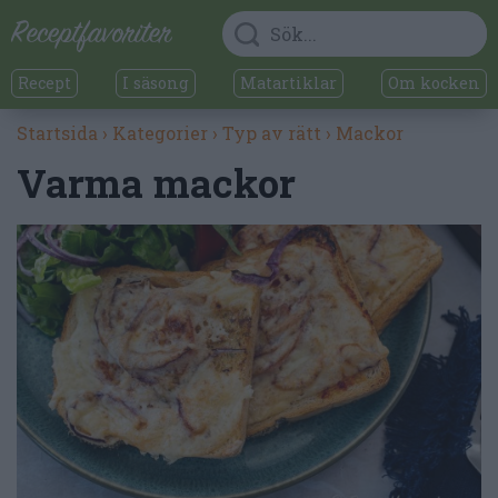
Recept
I säsong
Matartiklar
Om kocken
Startsida
›
Kategorier
›
Typ av rätt
›
Mackor
Varma mackor