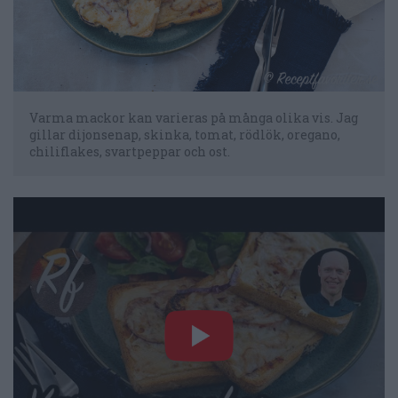
Varma mackor kan varieras på många olika vis. Jag
gillar dijonsenap, skinka, tomat, rödlök, oregano,
chiliflakes, svartpeppar och ost.