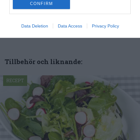
delar jag med mig av tusentals olika recept för alla
CONFIRM
smaker - noviser som hemmakockar. Alla recept
har jag provlagat, skrivit och fotat så att du ska
kunna laga dem med bästa resultat hemma. Läs mer
Data Deletion
Data Access
Privacy Policy
om mig
.
Tillbehör och liknande:
RECEPT