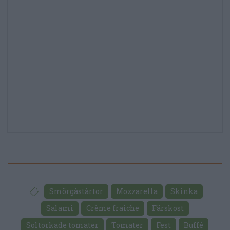
Smörgåstårtor
Mozzarella
Skinka
Salami
Crème fraiche
Färskost
Soltorkade tomater
Tomater
Fest
Buffé