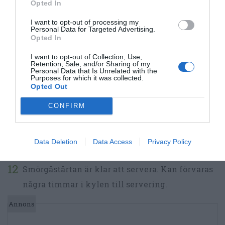
cocktailtomater samt vindruvor och skär i
Opted In
halvor. Skär cocktailtomater i halvor. Rosta
I want to opt-out of processing my
Personal Data for Targeted Advertising.
pinjenötter ljust bruna i en torr panna. Skölj
Opted In
machesallad. Häll av minimozzarella.
I want to opt-out of Collection, Use,
Retention, Sale, and/or Sharing of my
Fördela salami, prosciutto och coppa eller de
Personal Data that Is Unrelated with the
Purposes for which it was collected.
charkuterier du vill ha på varje tänkt bit
Opted Out
smörgårstårta. Lägg vidare på tomater,
CONFIRM
vindruvor och minimozzarella. Tryck fast
machesallad längs kanterna. Toppa sist med lite
Data Deletion
Data Access
Privacy Policy
blad av färsk basilika samt pinjenötter.
Smörgåstårtan är klar att servera. Kan förvaras
några timmar i kylen till servering.