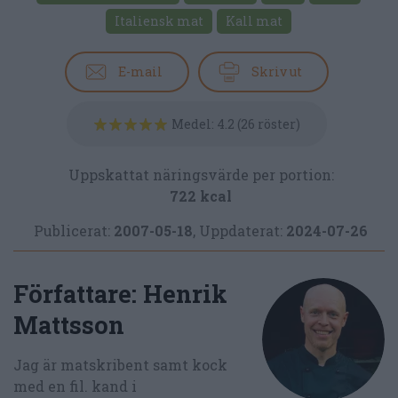
Italiensk mat
Kall mat
E-mail
Skriv ut
Medel:
4.2
(
26
röster)
Uppskattat näringsvärde per portion:
722 kcal
Publicerat:
2007-05-18
,
Uppdaterat:
2024-07-26
Författare:
Henrik
Mattsson
Jag är matskribent samt kock
med en fil. kand i