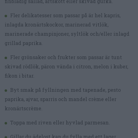
finbladig sallad, ärtskott eller skivad gurka.
Fler delikatesser som passar på är hel kapris,
inlagda kronärtskockor, marinerad vitlök,
marinerade champinjoner, syltlök och/eller inlagd
grillad paprika.
Fler grönsaker och frukter som passar är tunt
skivad rödlök, päron vända i citron, melon i kuber,
fikon i bitar.
Byt smak på fyllningen med tapenade, pesto
paprika, ajvar, sparris och mandel crème eller
kronärtscrème.
Toppa med riven eller hyvlad parmesan.
Gillar du ädelost kan du fylla med ett lager