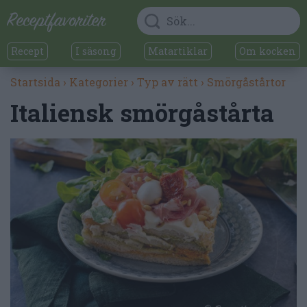
Recept
I säsong
Matartiklar
Om kocken
Startsida
›
Kategorier
›
Typ av rätt
›
Smörgåstårtor
Italiensk smörgåstårta