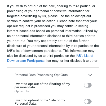
If you wish to opt-out of the sale, sharing to third parties, or
förvara övertäckt i kylen något dygn.
processing of your personal or sensitive information for
targeted advertising by us, please use the below opt-out
Blanda mascarpone och färskost med lite
section to confirm your selection. Please note that after your
citronsaft eller vatten till en bredbar röra.
opt-out request is processed you may continue seeing
interest-based ads based on personal information utilized by
Bred blandningen över och runt kanterna på
us or personal information disclosed to third parties prior to
your opt-out. You may separately opt-out of the further
smårgåstårtan.
disclosure of your personal information by third parties on the
IAB’s list of downstream participants. This information may
Tänk igenom och förbered din garnering. Det är
also be disclosed by us to third parties on the
IAB’s List of
valfritt hur man vill göra samt hur mycket
Downstream Participants
that may further disclose it to other
third parties.
pålägg man vill lägga på. Jag delade upp och la
lite av all garnering på varje tänkt bit
Personal Data Processing Opt Outs
smörgåstårta.
I want to opt-out of the Sharing of my
personal data.
Opted In
Förbered och rulla ihop skivad salami,
prosciutto och coppa på en bricka. Skölj
I want to opt-out of the Sale of my
Personal Data.