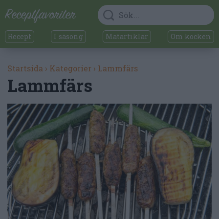
Recept
I säsong
Matartiklar
Om kocken
Startsida
›
Kategorier
›
Lammfärs
Lammfärs