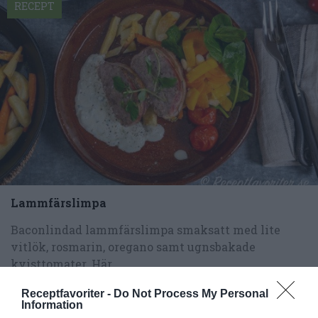
RECEPT
Lammfärslimpa
Baconlindad lammfärslimpa smaksatt med lite
vitlök, rosmarin, oregano samt ugnsbakade
kvisttomater. Här...
Receptfavoriter -
Do Not Process My Personal
Information