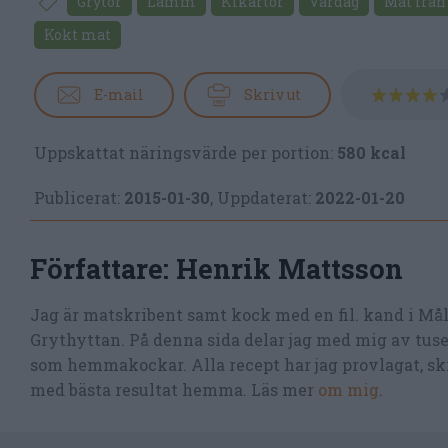
Grytor
Lamm
Kikärtor
Vardag
Mat från
Kokt mat
E-mail
Skriv ut
Uppskattat näringsvärde per portion:
580 kcal
Publicerat:
2015-01-30
,
Uppdaterat:
2022-01-20
Författare:
Henrik Mattsson
Jag är matskribent samt kock med en fil. kand i Må
Grythyttan. På denna sida delar jag med mig av tusen
som hemmakockar. Alla recept har jag provlagat, skr
med bästa resultat hemma. Läs mer
om mig
.