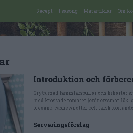
Recept
I säsong
Matartiklar
Om ko
ar
Introduktion och förbere
Gryta med lammfärsbullar och kikärter s
med krossade tomater, jordnötssmör, lök, cu
oregano, cashewnötter och färsk koriande
Serveringsförslag