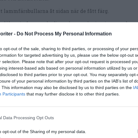
t lammfärsbullarna åt sidan när de fått färg.
s löken i någon msk olja under omrörning i en stor kastr
oriter -
Do Not Process My Personal Information
lsätt kikärtor, krossade tomater, apelsinjuice, grönsaksbu
ry, oregano, chiliflakes och jordnötssmör.
to opt-out of the sale, sharing to third parties, or processing of your per
formation for targeted advertising by us, please use the below opt-out s
d i lammfärsbullarna och rör runt.
r selection. Please note that after your opt-out request is processed y
eing interest-based ads based on personal information utilized by us or
 lamm- och kikärtsgrytan koka på låg värme minst 20 m
disclosed to third parties prior to your opt-out. You may separately opt-
na 30 minuter.
losure of your personal information by third parties on the IAB’s list of
. This information may also be disclosed by us to third parties on the
IA
ta gärna cashewnötterna i en stekpanna (valfritt). Lägg 
Participants
that may further disclose it to other third parties.
l servering.
a couscousen eller det du vill servera till grytan: koka
d buljongtärning.
l Data Processing Opt Outs
la och tärna morot samt tillsätt den till den kokande
o opt-out of the Sharing of my personal data.
önsaksbuljongen.