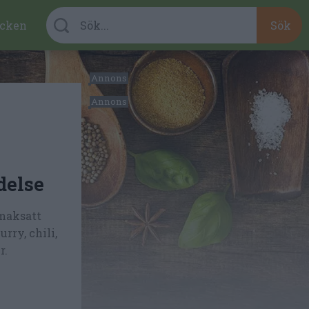
cken
delse
maksatt
rry, chili,
r.