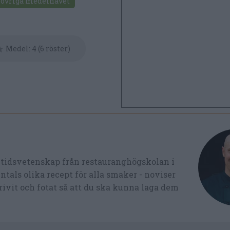
 övriga medelhavet
Medel:
4
(
6
röster)
ltidsvetenskap från restauranghögskolan i
tals olika recept för alla smaker - noviser
ivit och fotat så att du ska kunna laga dem