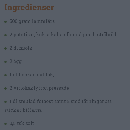
Ingredienser
500 gram lammfärs
2 potatisar, kokta kalla eller någon dl ströbröd
2 dl mjölk
2 ägg
1 dl hackad gul lök,
2 vitlöksklyftor, pressade
1 dl smulad fetaost samt 8 små tärningar att
sticka i biffarna
0,5 tsk salt