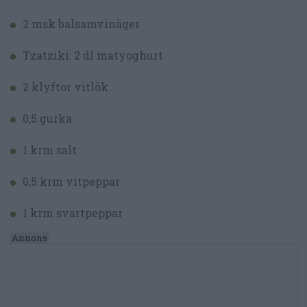
2 msk balsamvinäger
Tzatziki: 2 dl matyoghurt
2 klyftor vitlök
0,5 gurka
1 krm salt
0,5 krm vitpeppar
1 krm svartpeppar