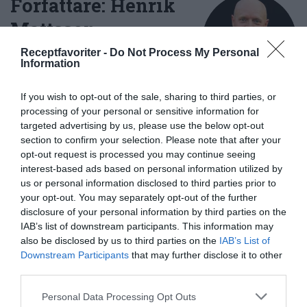
Författare:
Henrik
Mattsson
Receptfavoriter -
Do Not Process My Personal
Jag är matskribent samt kock
Information
med en fil. kand i
Måltidsvetenskap från
If you wish to opt-out of the sale, sharing to third parties, or
restauranghögskolan i Grythyttan. På denna sida
processing of your personal or sensitive information for
delar jag med mig av tusentals olika recept för alla
targeted advertising by us, please use the below opt-out
section to confirm your selection. Please note that after your
smaker - noviser som hemmakockar. Alla recept
opt-out request is processed you may continue seeing
har jag provlagat, skrivit och fotat så att du ska
interest-based ads based on personal information utilized by
kunna laga dem med bästa resultat hemma. Läs mer
us or personal information disclosed to third parties prior to
om mig
.
your opt-out. You may separately opt-out of the further
disclosure of your personal information by third parties on the
IAB’s list of downstream participants. This information may
also be disclosed by us to third parties on the
IAB’s List of
Downstream Participants
that may further disclose it to other
Tillbehör och liknande:
third parties.
Personal Data Processing Opt Outs
RECEPT