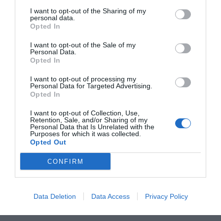
I want to opt-out of the Sharing of my
personal data.
Opted In
I want to opt-out of the Sale of my
Personal Data.
Opted In
I want to opt-out of processing my
Personal Data for Targeted Advertising.
Opted In
I want to opt-out of Collection, Use,
Retention, Sale, and/or Sharing of my
Personal Data that Is Unrelated with the
Lammburgare
Purposes for which it was collected.
Opted Out
Goda grillade lammburgare av lammfärs smaksatt
med getost eller fetaost. Serveringsförslag Jag...
CONFIRM
Data Deletion
Data Access
Privacy Policy