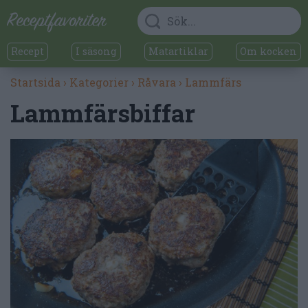
Recept
I säsong
Matartiklar
Om kocken
Startsida
›
Kategorier
›
Råvara
›
Lammfärs
Lammfärsbiffar