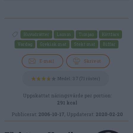
Huvudrätter
Lamm
Timjan
Köttfärs
Vardag
Grekisk mat
Stekt mat
Biffar
E-mail
Skriv ut
Medel:
3.7
(
71
röster)
Uppskattat näringsvärde per portion:
291 kcal
Publicerat:
2006-10-17
,
Uppdaterat:
2020-02-20