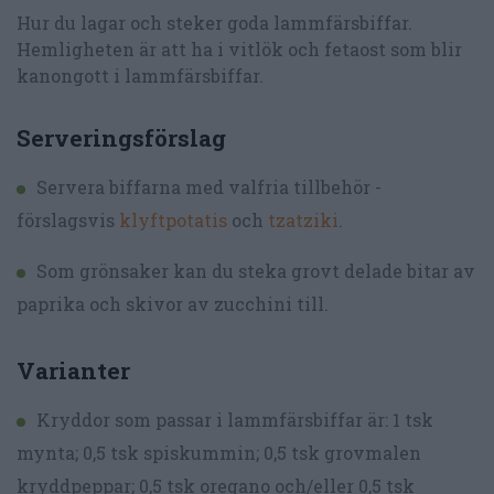
Hur du lagar och steker goda lammfärsbiffar.
Hemligheten är att ha i vitlök och fetaost som blir
kanongott i lammfärsbiffar.
Serveringsförslag
Servera biffarna med valfria tillbehör -
förslagsvis
klyftpotatis
och
tzatziki
.
Som grönsaker kan du steka grovt delade bitar av
paprika och skivor av zucchini till.
Varianter
Kryddor som passar i lammfärsbiffar är: 1 tsk
mynta; 0,5 tsk spiskummin; 0,5 tsk grovmalen
kryddpeppar; 0,5 tsk oregano och/eller 0,5 tsk