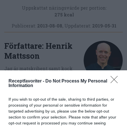
Uppskattat näringsvärde per portion:
275 kcal
Publicerat:
2013-08-08
,
Uppdaterat:
2019-05-31
Författare:
Henrik
Mattsson
Jag är matskribent samt kock
med en fil. kand i
Receptfavoriter -
Do Not Process My Personal
Måltidsvetenskap från
Information
restauranghögskolan i Grythyttan. På denna sida
delar jag med mig av tusentals olika recept för alla
If you wish to opt-out of the sale, sharing to third parties, or
smaker - noviser som hemmakockar. Alla recept
processing of your personal or sensitive information for
har jag provlagat, skrivit och fotat så att du ska
targeted advertising by us, please use the below opt-out
kunna laga dem med bästa resultat hemma. Läs mer
section to confirm your selection. Please note that after your
om mig
.
opt-out request is processed you may continue seeing