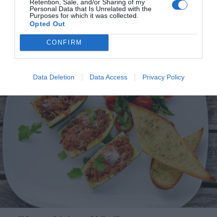
Rostade varma ljusa bröd med vitlökssmör och
Retention, Sale, and/or Sharing of my
Personal Data that Is Unrelated with the
persilja. Vitlöksbröd är gott till det mesta.
Purposes for which it was collected.
Klassiskt...
Opted Out
CONFIRM
Data Deletion
Data Access
Privacy Policy
RECEPT