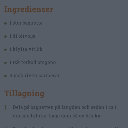
Ingredienser
1 stor baguette
1 dl olivolja
1 klyfta vitlök
1 tsk torkad oregano
4 msk riven parmesan
Tillagning
Dela på baguetten på längden och sedan i ca 1
dm sneda bitar. Lägg dem på en bricka.