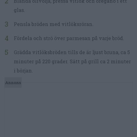
Blanda olivolja, pressa vitlök och oregano i ett
glas.
Pensla bröden med vitlöksröran.
Fördela och strö över parmesan på varje bröd.
Grädda vitlöksbröden tills de är ljust bruna, ca 5
minuter på 220 grader. Sätt på grill ca 2 minuter
i början.