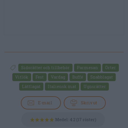
Sidorätter och tillbehör
Parmesan
Örter
Vitlök
Fest
Vardag
Buffé
Snabblagat
Lättlagat
Italiensk mat
Ugnsrätter
E-mail
Skriv ut
Medel:
4.2
(
17
röster)