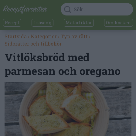
Recept
I säsong
Matartiklar
Om kocken
Startsida
›
Kategorier
›
Typ av rätt
›
Sidorätter och tillbehör
Vitlöksbröd med
parmesan och oregano