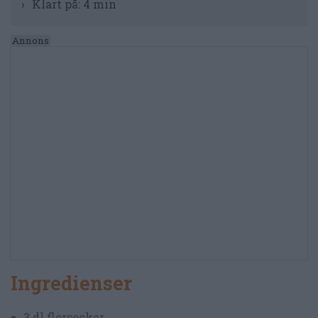
Klart på:
4 min
Ingredienser
3 dl florsocker