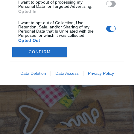
I want to opt-out of processing my
har jag provlagat, skrivit och fotat så att du ska
Personal Data for Targeted Advertising.
Opted In
kunna laga dem med bästa resultat hemma. Läs mer
om mig
.
I want to opt-out of Collection, Use,
Retention, Sale, and/or Sharing of my
Personal Data that Is Unrelated with the
Purposes for which it was collected.
Opted Out
Tillbehör och liknande:
CONFIRM
RECEPT
Data Deletion
Data Access
Privacy Policy