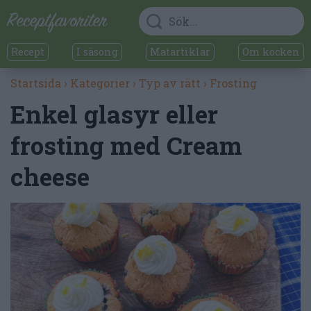
Recept
I säsong
Matartiklar
Om kocken
Startsida
›
Kategorier
›
Typ av rätt
›
Frosting
Enkel glasyr eller
frosting med Cream
cheese