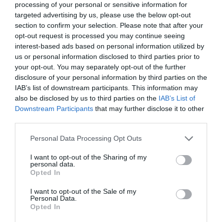
processing of your personal or sensitive information for
targeted advertising by us, please use the below opt-out
Medel:
4.4
(
19
röster)
section to confirm your selection. Please note that after your
opt-out request is processed you may continue seeing
interest-based ads based on personal information utilized by
Uppskattat näringsvärde per portion:
us or personal information disclosed to third parties prior to
67 kcal
your opt-out. You may separately opt-out of the further
disclosure of your personal information by third parties on the
Publicerat:
2020-10-08
,
Uppdaterat:
2023-03-15
IAB’s list of downstream participants. This information may
also be disclosed by us to third parties on the
IAB’s List of
Downstream Participants
that may further disclose it to other
Författare:
Henrik
third parties.
Mattsson
Personal Data Processing Opt Outs
I want to opt-out of the Sharing of my
Jag är matskribent samt kock
personal data.
med en fil. kand i
Opted In
Måltidsvetenskap från
I want to opt-out of the Sale of my
restauranghögskolan i Grythyttan. På denna sida
Personal Data.
delar jag med mig av tusentals olika recept för alla
Opted In
smaker - noviser som hemmakockar. Alla recept