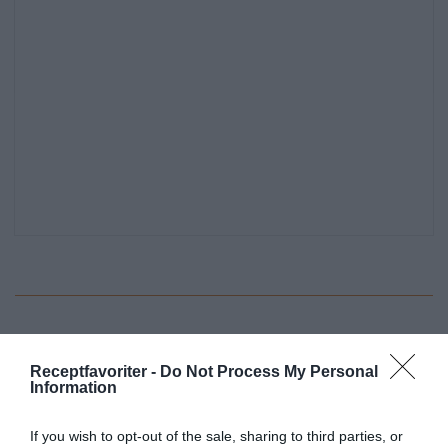
Frosting
Färskost
Vardag
Lättlagat
Receptfavoriter -
Do Not Process My Personal
Svensk mat
Kall mat
Information
If you wish to opt-out of the sale, sharing to third parties, or
E-mail
Skriv ut