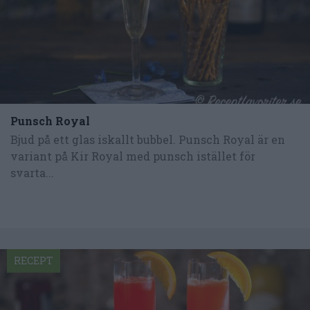
Punsch Royal
Bjud på ett glas iskallt bubbel. Punsch Royal är en
variant på Kir Royal med punsch istället för
svarta...
RECEPT