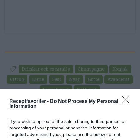
Drinkar och cocktails
Champagne
Konjak
Citron
Lime
Fest
Nyår
Buffé
Avancerat
Fransk mat
Kall mat
Receptfavoriter -
Do Not Process My Personal
Information
E-mail
Skriv ut
If you wish to opt-out of the sale, sharing to third parties, or
Medel:
3.7
(
12
röster)
processing of your personal or sensitive information for
targeted advertising by us, please use the below opt-out