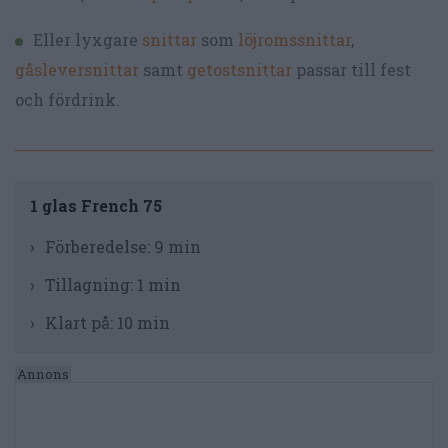
Eller lyxgare
snittar
som
löjromssnittar
,
gåsleversnittar
samt
getostsnittar
passar till fest
och fördrink.
1 glas French 75
Förberedelse:
9 min
Tillagning:
1 min
Klart på:
10 min