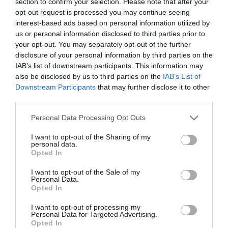
section to confirm your selection. Please note that after your
Uppskattat näringsvärde per portion:
opt-out request is processed you may continue seeing
102 kcal
interest-based ads based on personal information utilized by
us or personal information disclosed to third parties prior to
Publicerat:
2020-01-12
,
Uppdaterat:
2021-01-02
your opt-out. You may separately opt-out of the further
disclosure of your personal information by third parties on the
IAB’s list of downstream participants. This information may
Författare:
Henrik
also be disclosed by us to third parties on the
IAB’s List of
Downstream Participants
that may further disclose it to other
Mattsson
third parties.
Jag är matskribent samt kock
Personal Data Processing Opt Outs
med en fil. kand i
I want to opt-out of the Sharing of my
Måltidsvetenskap från
personal data.
restauranghögskolan i Grythyttan. På denna sida
Opted In
delar jag med mig av tusentals olika recept för alla
I want to opt-out of the Sale of my
smaker - noviser som hemmakockar. Alla recept
Personal Data.
har jag provlagat, skrivit och fotat så att du ska
Opted In
kunna laga dem med bästa resultat hemma. Läs mer
I want to opt-out of processing my
om mig
.
Personal Data for Targeted Advertising.
Opted In