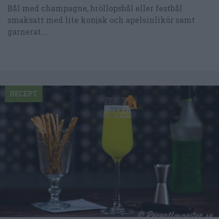
Bål med champagne, bröllopsbål eller festbål
smaksatt med lite konjak och apelsinlikör samt
garnerat...
RECEPT