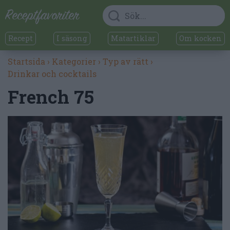
Recept
I säsong
Matartiklar
Om kocken
Startsida
›
Kategorier
›
Typ av rätt
›
Drinkar och cocktails
French 75