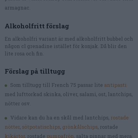
armagnac.
Alkoholfritt förslag
En alkoholfri variant är med alkoholfritt bubbel och
någon cl grenadine istället för konjak. Då blir den
lite rosa och fin.
Förslag på tilltugg
Som tilltugg till French 75 passar lite
antipasti
med lufttorkad skinka, oliver, salami, ost, lantchips,
nötter osv.
Vidare kan du ha en skål med lantchips,
rostade
nötter
,
sötpotatischips
,
grönkålschips
, rostade
kikärtor
, rostade
pumpafrön
, salta pinnar med mera.