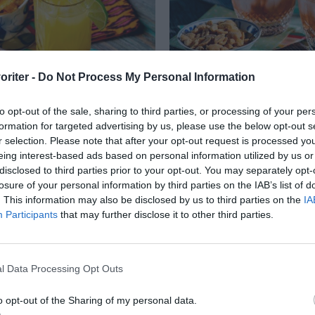
oriter -
Do Not Process My Personal Information
k med Malibu kokosrom
Tranbärsdrink med vo
to opt-out of the sale, sharing to third parties, or processing of your per
in
persikolikör
formation for targeted advertising by us, please use the below opt-out s
r selection. Please note that after your opt-out request is processed y
 med Malibu kokosrom
Bjud på en läskande tr
eing interest-based ads based on personal information utilized by us or
ressad apelsinjuice
med vodka, fruktig per
disclosed to third parties prior to your opt-out. You may separately opt-
losure of your personal information by third parties on the IAB’s list of
med en klyfta lime.
samt toppa med is och
. This information may also be disclosed by us to third parties on the
IA
n...
Schweppes...
Participants
that may further disclose it to other third parties.
RECEPT
l Data Processing Opt Outs
o opt-out of the Sharing of my personal data.