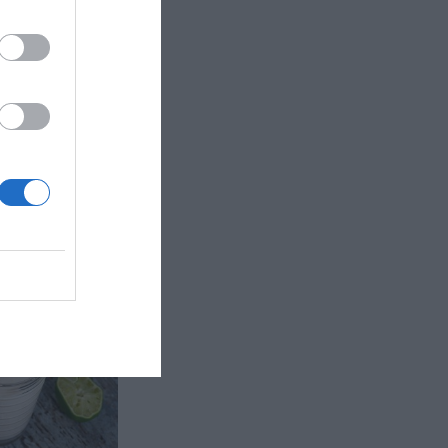
gurkmeja
 kyckling
, lök,
r med...