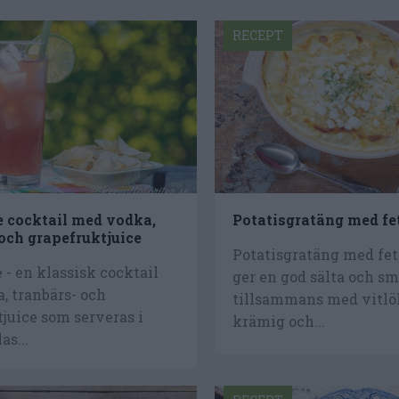
RECEPT
e cocktail med vodka,
Potatisgratäng med fe
 och grapefruktjuice
Potatisgratäng med fe
 - en klassisk cocktail
ger en god sälta och s
, tranbärs- och
tillsammans med vitlök
juice som serveras i
krämig och...
as...