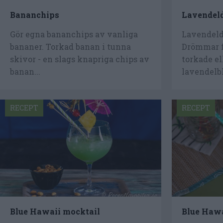
Bananchips
Lavendel
Gör egna bananchips av vanliga
Lavendeld
bananer. Torkad banan i tunna
Drömmar f
skivor - en slags knapriga chips av
torkade el
banan...
lavendelb
RECEPT
RECEPT
Blue Hawaii mocktail
Blue Haw