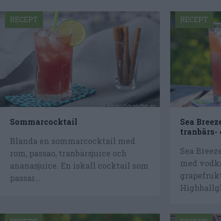
RECEPT
RECEPT
Sommarcocktail
Sea Breez
tranbärs-
Blanda en sommarcocktail med
Sea Breeze
rom, passao, tranbärsjuice och
med vodka
ananasjuice. En iskall cocktail som
grapefrukt
passar...
Highballgl