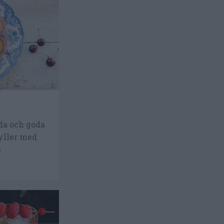
öda och goda
fyller med
a