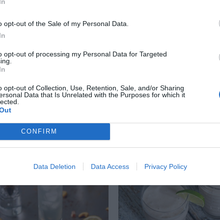
In
o opt-out of the Sale of my Personal Data.
In
to opt-out of processing my Personal Data for Targeted
impa
Kycklingklubbor med 
ing.
In
d Tipo 00-limpa. Ett bröd
Min variant på persisk
o opt-out of Collection, Use, Retention, Sale, and/or Sharing
extra fint vårvetemjöl
smaksatt med gurkmeja
ersonal Data that Is Unrelated with the Purposes for which it
t Tipo 00 blandat med...
persilja och berberi. Hä
lected.
Out
CONFIRM
RECEPT
Data Deletion
Data Access
Privacy Policy