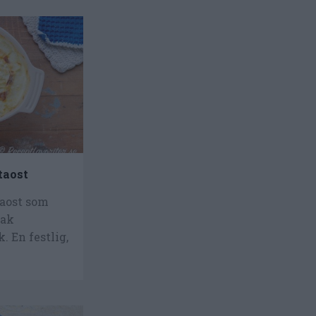
taost
taost som
mak
. En festlig,