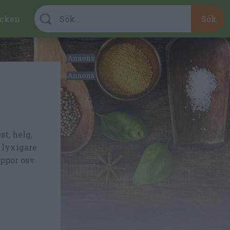
cken
st, helg,
 lyxigare
ppor osv.