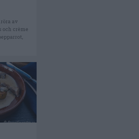
röra av
s och crème
epparrot,