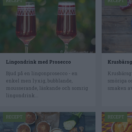
RECEPT
RECEPT
Lingondrink med Prosecco
Krusbärsg
Bjud på en lingonprosecco - en
Krusbärsgr
enkel men lyxig, bubblande,
smöriga o
mousserande, läskande och somrig
smaken av 
lingondrink...
RECEPT
RECEPT