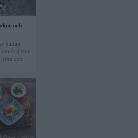
okos och
av banan,
t smaksätter
 lime och...