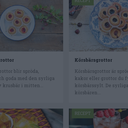
RECEPT
rottor
Körsbärsgrottor
ottor blir spröda,
Körsbärsgrottor är spr
ch goda med den syrliga
kakor eller grottor du 
krusbär i mitten...
körsbärssylt. De syrlig
körsbären...
RECEPT