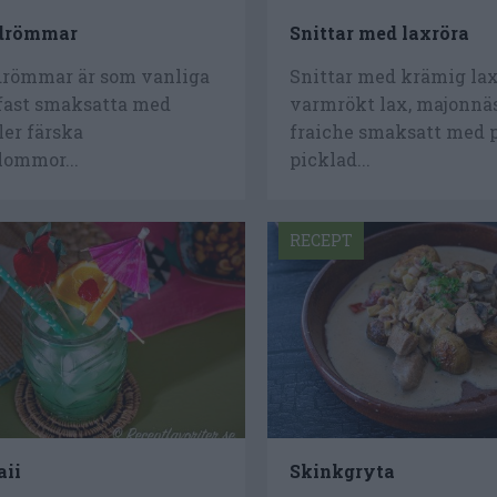
drömmar
Snittar med laxröra
römmar är som vanliga
Snittar med krämig lax
ast smaksatta med
varmrökt lax, majonnä
ler färska
fraiche smaksatt med p
lommor...
picklad...
RECEPT
aii
Skinkgryta