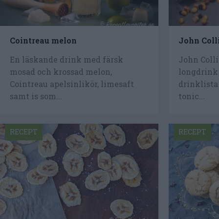
Cointreau melon
John Coll
En läskande drink med färsk
John Colli
mosad och krossad melon,
longdrink
Cointreau apelsinlikör, limesaft
drinklista
samt is som...
tonic...
RECEPT
RECEPT