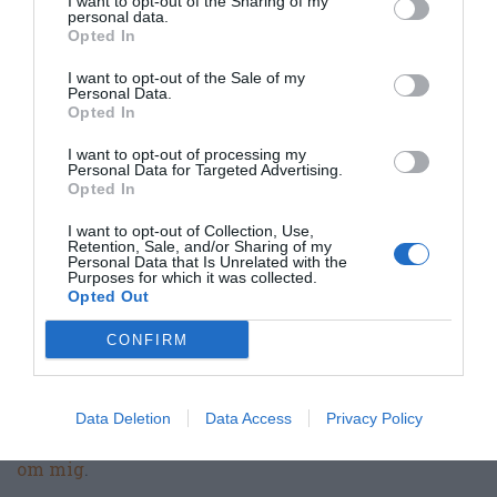
I want to opt-out of the Sharing of my
Uppskattat näringsvärde per portion:
personal data.
Opted In
414 kcal
I want to opt-out of the Sale of my
Publicerat:
2017-05-03
,
Uppdaterat:
2024-05-23
Personal Data.
Opted In
I want to opt-out of processing my
Författare:
Henrik
Personal Data for Targeted Advertising.
Opted In
Mattsson
I want to opt-out of Collection, Use,
Retention, Sale, and/or Sharing of my
Jag är matskribent samt kock
Personal Data that Is Unrelated with the
Purposes for which it was collected.
med en fil. kand i
Opted Out
Måltidsvetenskap från
restauranghögskolan i Grythyttan. På denna sida
CONFIRM
delar jag med mig av tusentals olika recept för alla
smaker - noviser som hemmakockar. Alla recept
har jag provlagat, skrivit och fotat så att du ska
Data Deletion
Data Access
Privacy Policy
kunna laga dem med bästa resultat hemma. Läs mer
om mig
.