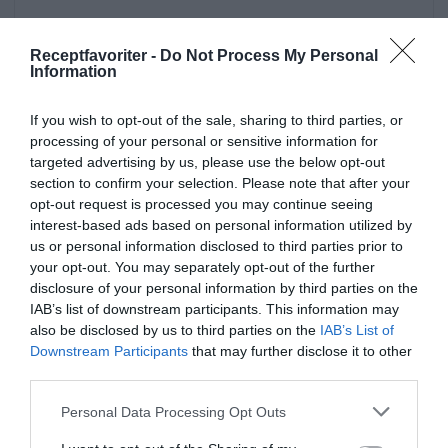
Receptfavoriter -
Do Not Process My Personal
Information
If you wish to opt-out of the sale, sharing to third parties, or
processing of your personal or sensitive information for
targeted advertising by us, please use the below opt-out
section to confirm your selection. Please note that after your
Aptitretare, snittar och tilltugg
Majs
Olja
opt-out request is processed you may continue seeing
Smör
Fest
Buffé
Snabblagat
Lättlagat
interest-based ads based on personal information utilized by
us or personal information disclosed to third parties prior to
Amerikansk mat
Vegetariskt
Grundrecept
your opt-out. You may separately opt-out of the further
disclosure of your personal information by third parties on the
Popcorn
IAB’s list of downstream participants. This information may
also be disclosed by us to third parties on the
IAB’s List of
E-mail
Skriv ut
Downstream Participants
that may further disclose it to other
third parties.
Medel:
5
(
3
röster)
Personal Data Processing Opt Outs