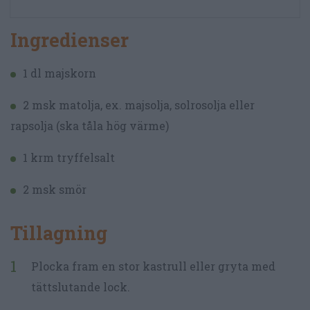
Ingredienser
1 dl majskorn
2 msk matolja, ex. majsolja, solrosolja eller
rapsolja (ska tåla hög värme)
1 krm tryffelsalt
2 msk smör
Tillagning
Plocka fram en stor kastrull eller gryta med
tättslutande lock.