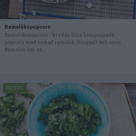
Ramslökspopcorn
Ramslökspopcorn - krydda dina hempoppade
popcorn med torkad ramslök, flingsalt och smör.
Ramslök har en...
RECEPT