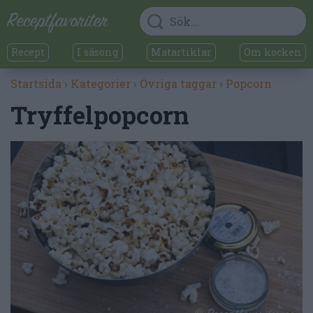
Recept
I säsong
Matartiklar
Om kocken
Startsida
›
Kategorier
›
Övriga taggar
›
Popcorn
Tryffelpopcorn