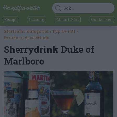
Recept
I säsong
Matartiklar
Om kocken
Startsida
›
Kategorier
›
Typ av rätt
›
Drinkar och cocktails
Sherrydrink Duke of
Marlboro