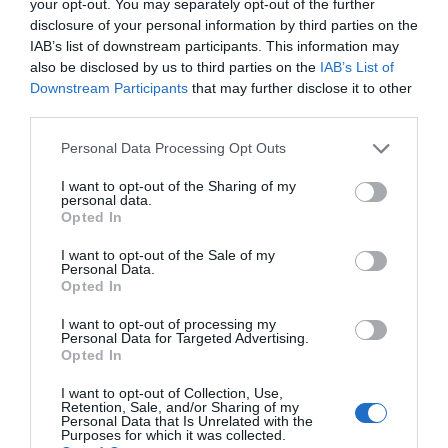
your opt-out. You may separately opt-out of the further
disclosure of your personal information by third parties on the
IAB’s list of downstream participants. This information may
RECEPT
also be disclosed by us to third parties on the
IAB’s List of
Downstream Participants
that may further disclose it to other
third parties.
Personal Data Processing Opt Outs
I want to opt-out of the Sharing of my
personal data.
Opted In
I want to opt-out of the Sale of my
Personal Data.
Opted In
I want to opt-out of processing my
Cocktail med rabarber
Personal Data for Targeted Advertising.
Opted In
En slags rabarberdrink, rabarbercocktail eller bål
med rabarber smaksatt med citron och kanelstång...
I want to opt-out of Collection, Use,
Retention, Sale, and/or Sharing of my
Personal Data that Is Unrelated with the
Purposes for which it was collected.