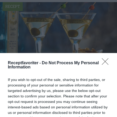
RECEPT
Receptfavoriter -
Do Not Process My Personal
Information
Dry Martini
If you wish to opt-out of the sale, sharing to third parties, or
processing of your personal or sensitive information for
Bjud på en Dry Martini innan maten. En stark och
targeted advertising by us, please use the below opt-out
klassisk cocktail eller drink blandad med gin och
section to confirm your selection. Please note that after your
torr...
opt-out request is processed you may continue seeing
interest-based ads based on personal information utilized by
us or personal information disclosed to third parties prior to