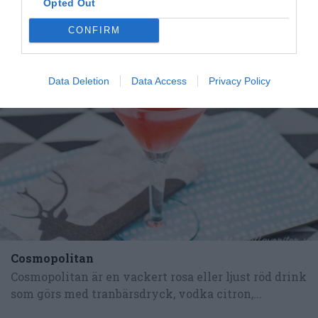
Opted Out
CONFIRM
RECEPT
Data Deletion
Data Access
Privacy Policy
Cosmopolitan
Cosmopolitan är en vackert rosa eller ljust röd drink
som görs med tranbärsdryck, vodka citron,...