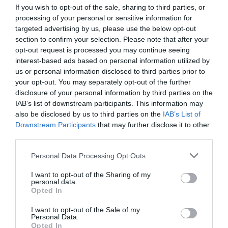
If you wish to opt-out of the sale, sharing to third parties, or
processing of your personal or sensitive information for
E-mail
Skriv ut
targeted advertising by us, please use the below opt-out
section to confirm your selection. Please note that after your
opt-out request is processed you may continue seeing
Medel:
4.9
(
9
röster)
interest-based ads based on personal information utilized by
us or personal information disclosed to third parties prior to
Uppskattat näringsvärde per portion:
your opt-out. You may separately opt-out of the further
443 kcal
disclosure of your personal information by third parties on the
IAB’s list of downstream participants. This information may
Publicerat:
2017-09-22
,
Uppdaterat:
2024-05-23
also be disclosed by us to third parties on the
IAB’s List of
Downstream Participants
that may further disclose it to other
third parties.
Författare:
Henrik
Personal Data Processing Opt Outs
Mattsson
I want to opt-out of the Sharing of my
personal data.
Jag är matskribent samt kock
Opted In
med en fil. kand i
I want to opt-out of the Sale of my
Måltidsvetenskap från
Personal Data.
Opted In
restauranghögskolan i Grythyttan. På denna sida