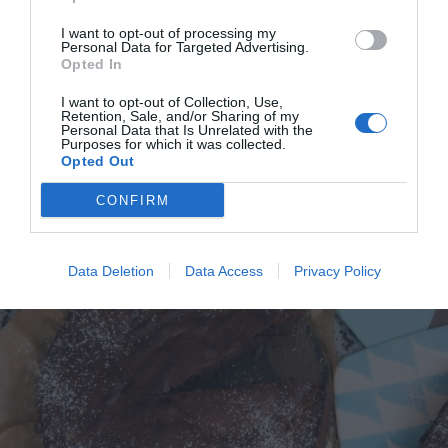
delar jag med mig av tusentals olika recept för alla
I want to opt-out of processing my
smaker - noviser som hemmakockar. Alla recept
Personal Data for Targeted Advertising.
Opted In
har jag provlagat, skrivit och fotat så att du ska
kunna laga dem med bästa resultat hemma. Läs mer
I want to opt-out of Collection, Use,
om mig
.
Retention, Sale, and/or Sharing of my
Personal Data that Is Unrelated with the
Purposes for which it was collected.
Opted Out
CONFIRM
Tillbehör och liknande:
Data Deletion
Data Access
Privacy Policy
RECEPT