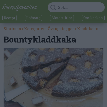
Recept
I säsong
Matartiklar
Om kocken
Startsida
›
Kategorier
›
Övriga taggar
›
Kladdkakor
Bountykladdkaka