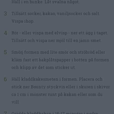
Häll i en bunke. Låt svalna något.
Tillsätt socker, kakao, vaniljsocker och salt.
Vispa ihop.
Rör - eller vispa med elvisp - ner ett ägg i taget.
Tillsätt och vispa ner mjöl till en jämn smet.
Smörj formen med lite smör och ströbröd eller
kläm fast ett bakplåtspapper i botten på formen
och klipp av det som sticker ut.
Häll kladdkakesmeten i formen. Placera och
stick ner Bounty styckvis eller i skuren i skivor
ca 1 cm i mönster runt på kakan eller som du
vill.
Grädda kladdkakan i 15-17 minuter i nedre