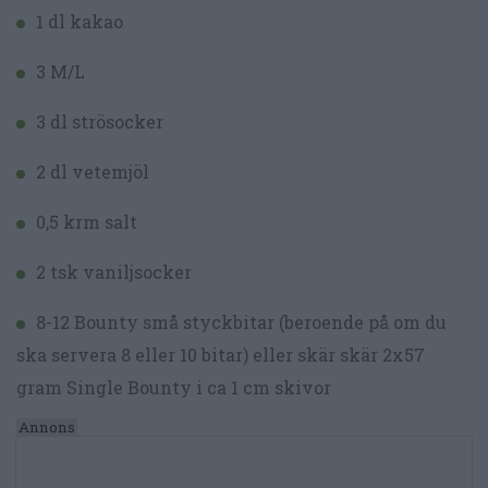
1 dl kakao
3 M/L
3 dl strösocker
2 dl vetemjöl
0,5 krm salt
2 tsk vaniljsocker
8-12 Bounty små styckbitar (beroende på om du
ska servera 8 eller 10 bitar) eller skär skär 2x57
gram Single Bounty i ca 1 cm skivor