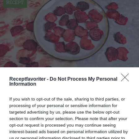
RECEPT
Receptfavoriter -
Do Not Process My Personal
Information
Rödbetschips
Bjud på hemgjorda rödbetschips du lagar av tunt
If you wish to opt-out of the sale, sharing to third parties, or
skivade rödbetor som torkas i ugnen till knapriga
processing of your personal or sensitive information for
chips...
targeted advertising by us, please use the below opt-out
section to confirm your selection. Please note that after your
opt-out request is processed you may continue seeing
interest-based ads based on personal information utilized by
us or personal information disclosed to third parties prior to