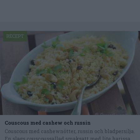
RECEPT
Couscous med cashew och russin
Couscous med cashewnötter, russin och bladpersilja.
En slags couscoussallad smaksatt med lite harissa...