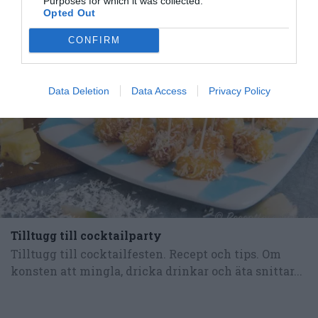
Purposes for which it was collected.
Opted Out
CONFIRM
Data Deletion
Data Access
Privacy Policy
Tilltugg till cocktailparty
Tilltugg till cocktailfesten. Recept och tips. Om
konsten att mingla, dricka drinkar och äta snittar...