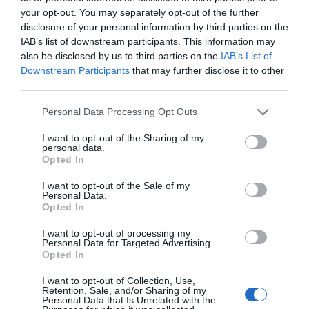
your opt-out. You may separately opt-out of the further
RECEPT
disclosure of your personal information by third parties on the
IAB’s list of downstream participants. This information may
also be disclosed by us to third parties on the
IAB’s List of
Downstream Participants
that may further disclose it to other
third parties.
Personal Data Processing Opt Outs
I want to opt-out of the Sharing of my
personal data.
Opted In
I want to opt-out of the Sale of my
Personal Data.
Opted In
Rostade mandlar
I want to opt-out of processing my
Rostade salta mandlar med skal är inte bara gott
Personal Data for Targeted Advertising.
utan riktigt nyttigt. Serveringsförslag Passar som...
Opted In
I want to opt-out of Collection, Use,
Retention, Sale, and/or Sharing of my
Personal Data that Is Unrelated with the