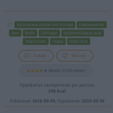
Aptitretare, snittar och tilltugg
Cashewnötter
Fest
Buffé
Lättlagat
Sydamerikansk mat
Vegetariskt
Vegan
Stekt mat
E-mail
Skriv ut
Medel:
3.2
(
33
röster)
Uppskattat näringsvärde per portion:
298 kcal
Publicerat:
2016-09-09
,
Uppdaterat:
2024-05-30