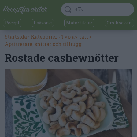
Recept
I säsong
Matartiklar
Om kocken
Startsida
›
Kategorier
›
Typ av rätt
›
Aptitretare, snittar och tilltugg
Rostade cashewnötter