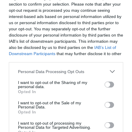
147 kcal
section to confirm your selection. Please note that after your
opt-out request is processed you may continue seeing
Publicerat:
2006-06-14
,
Uppdaterat:
2020-06-10
interest-based ads based on personal information utilized by
us or personal information disclosed to third parties prior to
your opt-out. You may separately opt-out of the further
Författare:
Henrik
disclosure of your personal information by third parties on the
IAB’s list of downstream participants. This information may
Mattsson
also be disclosed by us to third parties on the
IAB’s List of
Downstream Participants
that may further disclose it to other
Jag är matskribent samt kock
third parties.
med en fil. kand i
Personal Data Processing Opt Outs
Måltidsvetenskap från
restauranghögskolan i Grythyttan. På denna sida
I want to opt-out of the Sharing of my
delar jag med mig av tusentals olika recept för alla
personal data.
Opted In
smaker - noviser som hemmakockar. Alla recept
har jag provlagat, skrivit och fotat så att du ska
I want to opt-out of the Sale of my
Personal Data.
kunna laga dem med bästa resultat hemma. Läs mer
Opted In
om mig
.
I want to opt-out of processing my
Personal Data for Targeted Advertising.