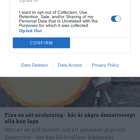
Opted In
Tillbehör och liknande:
I want to opt-out of Collection, Use,
Retention, Sale, and/or Sharing of my
Personal Data that Is Unrelated with the
Purposes for which it was collected.
Opted Out
CONFIRM
Data Deletion
Data Access
Privacy Policy
Fixa en söt avslutning - här är några dessertrecept
alla kan laga
Njut av en god dessert och ett passande glas sött
dessertvin - det kan bli kvällens höjdpunkt...