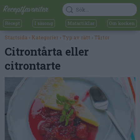
Recept
I säsong
Matartiklar
Om kocken
Startsida
›
Kategorier
›
Typ av rätt
›
Tårtor
Citrontårta eller
citrontarte