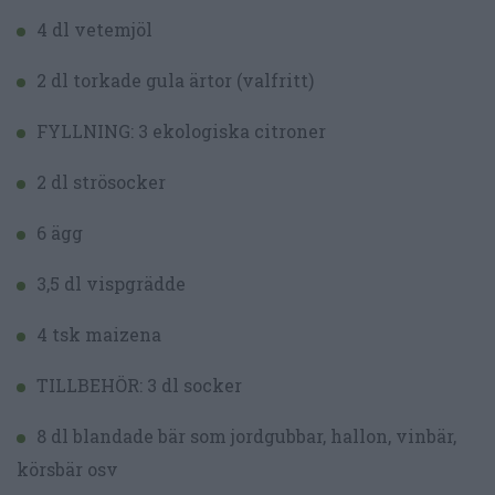
4 dl vetemjöl
2 dl torkade gula ärtor (valfritt)
FYLLNING: 3 ekologiska citroner
2 dl strösocker
6 ägg
3,5 dl vispgrädde
4 tsk maizena
TILLBEHÖR: 3 dl socker
8 dl blandade bär som jordgubbar, hallon, vinbär,
körsbär osv