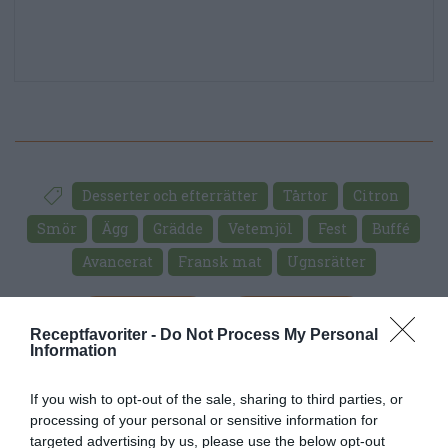
Desserter och efterrätter
Tårtor
Citron
Smör
Ägg
Grädde
Vetemjöl
Fest
Buffé
Avancerat
Fransk mat
Ugnsrätter
E-mail
Skriv ut
Receptfavoriter -
Do Not Process My Personal
Information
Medel:
4.2
(
33
röster)
If you wish to opt-out of the sale, sharing to third parties, or
processing of your personal or sensitive information for
Uppskattat näringsvärde per portion:
targeted advertising by us, please use the below opt-out