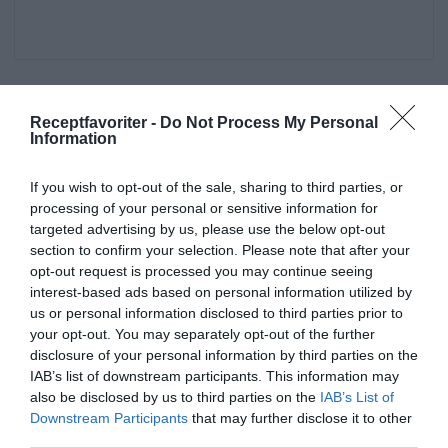
Receptfavoriter -
Do Not Process My Personal
Information
Huvudrätter
Vilt
Övriga kötträtter
If you wish to opt-out of the sale, sharing to third parties, or
Högrev
Innanlår
Rådjur
Fest
Vardag
processing of your personal or sensitive information for
targeted advertising by us, please use the below opt-out
Svensk mat
Kokt mat
section to confirm your selection. Please note that after your
opt-out request is processed you may continue seeing
interest-based ads based on personal information utilized by
E-mail
Skriv ut
us or personal information disclosed to third parties prior to
your opt-out. You may separately opt-out of the further
Medel:
3.9
(
96
röster)
disclosure of your personal information by third parties on the
IAB’s list of downstream participants. This information may
also be disclosed by us to third parties on the
IAB’s List of
Uppskattat näringsvärde per portion:
Downstream Participants
that may further disclose it to other
349 kcal
third parties.