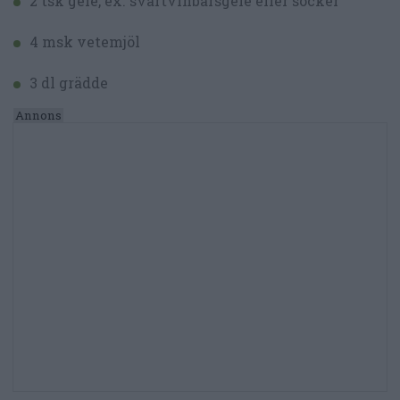
2 tsk gelé, ex. svartvinbärsgelé eller socker
4 msk vetemjöl
3 dl grädde