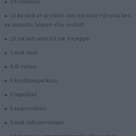
1/4 rotselleri
1,5 kg stek av grytkött som nöt eller vilt utan ben,
ex innanlår, högrev eller rostbiff
1,5 tsk salt samt 0,5 tsk vitpeppar
2 msk smör
4 dl vatten
8 kryddpepparkorn
2 lagerblad
5 ansjovisfiléer
2 msk rödvinsvinäger