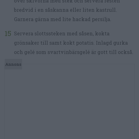
över skivorna med stek och servera resten
bredvid i en såskanna eller liten kastrull.
Garnera gärna med lite hackad persilja.
Servera slottssteken med såsen, kokta
grönsaker till samt kokt potatis. Inlagd gurka
och gelé som svartvinbärsgelé är gott till också.