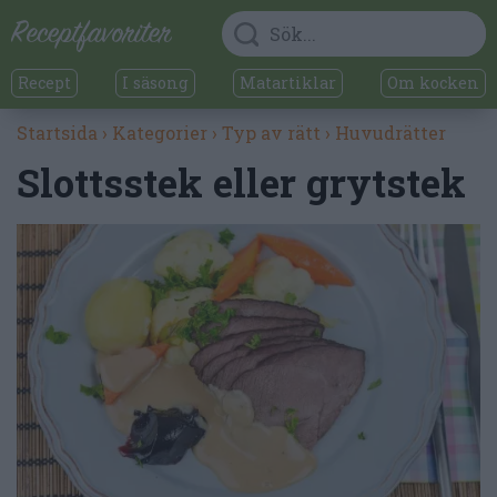
Recept
I säsong
Matartiklar
Om kocken
Startsida
›
Kategorier
›
Typ av rätt
›
Huvudrätter
Slottsstek eller grytstek