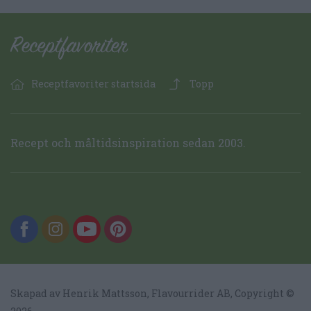
Receptfavoriter startsida
Topp
Recept och måltidsinspiration sedan 2003.
Skapad av Henrik Mattsson,
Flavourrider AB
, Copyright ©