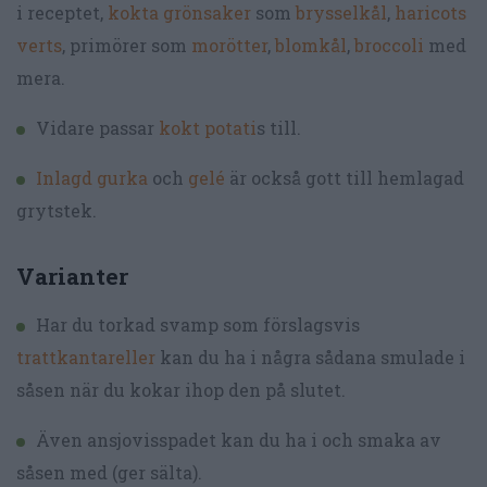
i receptet,
kokta grönsaker
som
brysselkål
,
haricots
verts
, primörer som
morötter
,
blomkål
,
broccoli
med
mera.
Vidare passar
kokt potati
s till.
Inlagd gurka
och
gelé
är också gott till hemlagad
grytstek.
Varianter
Har du torkad svamp som förslagsvis
trattkantareller
kan du ha i några sådana smulade i
såsen när du kokar ihop den på slutet.
Även ansjovisspadet kan du ha i och smaka av
såsen med (ger sälta).