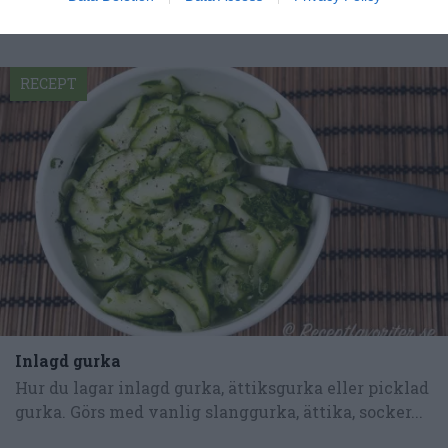
Tillbehör och liknande:
RECEPT
Inlagd gurka
Hur du lagar inlagd gurka, ättiksgurka eller picklad
gurka. Görs med vanlig slanggurka, ättika, socker...