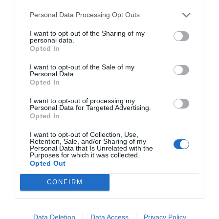
Publicerat:
2009-05-21
,
Uppdaterat:
2022-11-15
Personal Data Processing Opt Outs
I want to opt-out of the Sharing of my
personal data.
Författare:
Henrik
Opted In
Mattsson
I want to opt-out of the Sale of my
Personal Data.
Opted In
Jag är matskribent samt kock
med en fil. kand i
I want to opt-out of processing my
Personal Data for Targeted Advertising.
Måltidsvetenskap från
Opted In
restauranghögskolan i Grythyttan. På denna sida
delar jag med mig av tusentals olika recept för alla
I want to opt-out of Collection, Use,
Retention, Sale, and/or Sharing of my
smaker - noviser som hemmakockar. Alla recept
Personal Data that Is Unrelated with the
Purposes for which it was collected.
har jag provlagat, skrivit och fotat så att du ska
Opted Out
kunna laga dem med bästa resultat hemma. Läs mer
om mig
.
CONFIRM
Data Deletion
Data Access
Privacy Policy