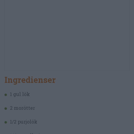
Ingredienser
1 gul lök
2 morötter
1/2 purjolök