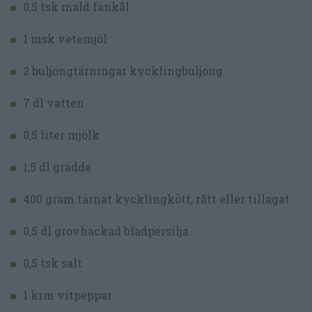
0,5 tsk mald fänkål
1 msk vetemjöl
2 buljongtärningar kycklingbuljong
7 dl vatten
0,5 liter mjölk
1,5 dl grädde
400 gram tärnat kycklingkött, rått eller tillagat
0,5 dl grovhackad bladpersilja
0,5 tsk salt
1 krm vitpeppar