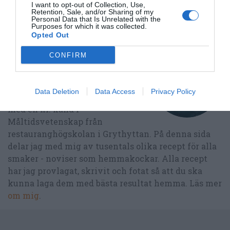
I want to opt-out of Collection, Use,
Retention, Sale, and/or Sharing of my
Publicerat:
2010-08-08
,
Uppdaterat:
2020-11-20
Personal Data that Is Unrelated with the
Purposes for which it was collected.
Opted Out
Författare:
Henrik
CONFIRM
Mattsson
Data Deletion
Data Access
Privacy Policy
Jag är matskribent samt kock
med en fil. kand i
Måltidsvetenskap från
restauranghögskolan i Grythyttan. På denna sida
delar jag med mig av tusentals olika recept för alla
smaker - noviser som hemmakockar. Alla recept
har jag provlagat, skrivit och fotat så att du ska
kunna laga dem med bästa resultat hemma. Läs mer
om mig
.