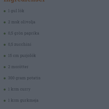
1 gul lök
2 msk olivolja
0,5 grön paprika
0,5 zucchini
15 cm purjolök
2 morötter
300 gram potatis
1 krm curry
1 krm gurkmeja