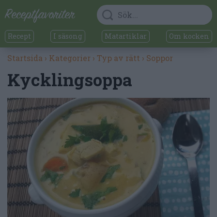
Recept
I säsong
Matartiklar
Om kocken
Startsida
›
Kategorier
›
Typ av rätt
›
Soppor
Kycklingsoppa