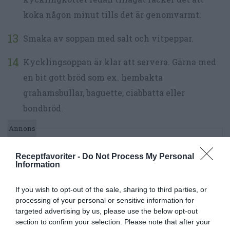
koka någon minut tills det är genomvarmt.
Smaka av soppan med salt och vitpeppar.
Kycklingsoppan är klar att servera. Gärna med
en bit gott bröd som ex. hembakta
grahamsbullar, baguette, ciabbatta eller
bondbröd.
Receptfavoriter -
Do Not Process My Personal
Information
If you wish to opt-out of the sale, sharing to third parties, or
processing of your personal or sensitive information for
targeted advertising by us, please use the below opt-out
section to confirm your selection. Please note that after your