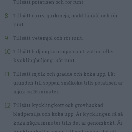
Tillsätt potatisen och rör runt.
Tillsätt curry, gurkmeja, mald fänkål och rör
runt.
Tillsätt vetemjöl och rör runt.
Tillsätt buljongtärningar samt vatten eller
kycklingbuljong. Rör runt.
Tillsätt mjölk och grädde och koka upp. Låt
grunden till soppan småkoka tills potatisen är
mjuk ca 15 minuter.
Tillsätt kycklingkött och grovhackad
bladpersilja och koka upp. Är kycklingen rå så
koka några minuter tills det är genomkokt. Är
kycklingköttet redan tillagat räcker det att