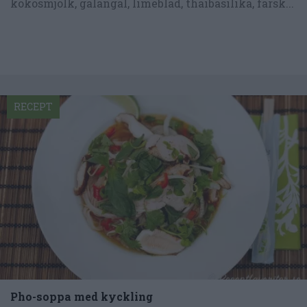
kokosmjölk, galangal, limeblad, thaibasilika, färsk...
RECEPT
Pho-soppa med kyckling