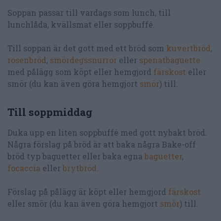
Soppan passar till vardags som lunch, till
lunchlåda, kvällsmat eller soppbuffé.
Till soppan är det gott med ett bröd som
kuvertbröd
,
rosenbröd
,
smördegssnurror
eller
spenatbaguette
med pålägg som köpt eller hemgjord
färskost
eller
smör (du kan även göra hemgjort
smör
) till.
Till soppmiddag
Duka upp en liten soppbuffé med gott nybakt bröd.
Några förslag på bröd är att baka några Bake-off
bröd typ baguetter eller baka egna
baguetter
,
focaccia
eller
brytbröd
.
Förslag på pålägg är köpt eller hemgjord
färskost
eller smör (du kan även göra hemgjort
smör
) till.