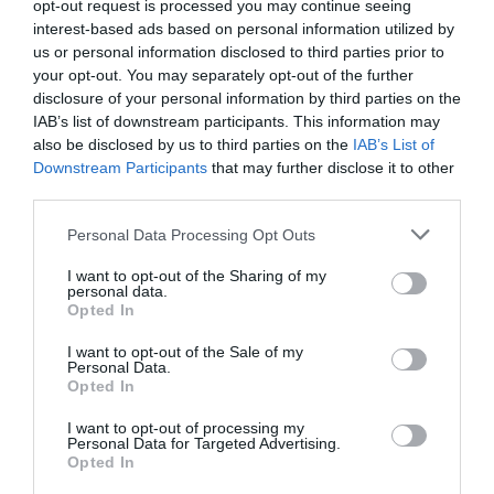
opt-out request is processed you may continue seeing
interest-based ads based on personal information utilized by
us or personal information disclosed to third parties prior to
your opt-out. You may separately opt-out of the further
disclosure of your personal information by third parties on the
IAB’s list of downstream participants. This information may
also be disclosed by us to third parties on the
IAB’s List of
Downstream Participants
that may further disclose it to other
third parties.
Personal Data Processing Opt Outs
Soppor
Kyckling
Vardag
Fransk mat
Kokt mat
Matlåda
I want to opt-out of the Sharing of my
personal data.
Opted In
E-mail
Skriv ut
I want to opt-out of the Sale of my
Personal Data.
Opted In
Medel:
3.5
(
34
röster)
I want to opt-out of processing my
Personal Data for Targeted Advertising.
Opted In
Uppskattat näringsvärde per portion:
489 kcal