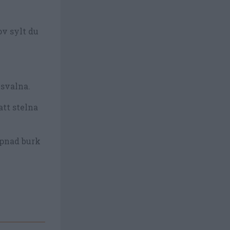
ov sylt du
 svalna.
att stelna
ppnad burk