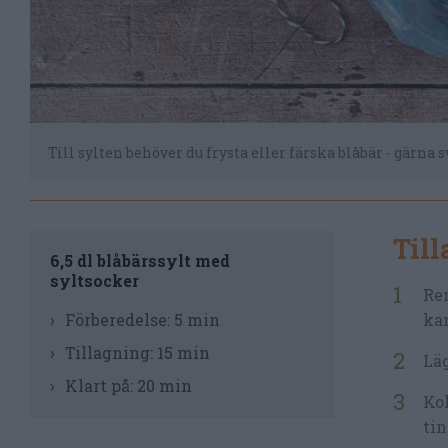
Till sylten behöver du frysta eller färska blåbär - gärna 
Til
6,5 dl blåbärssylt med
syltsocker
Ren
Förberedelse:
5 min
kan
Tillagning:
15 min
Läg
Klart på:
20 min
Kok
tin