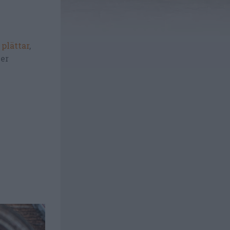
,
plättar
,
ler