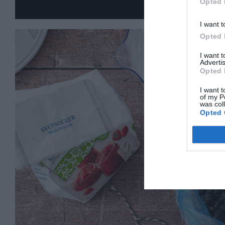
Opted 
I want t
Opted 
I want 
Advertis
Opted 
I want t
of my P
was col
Opted 