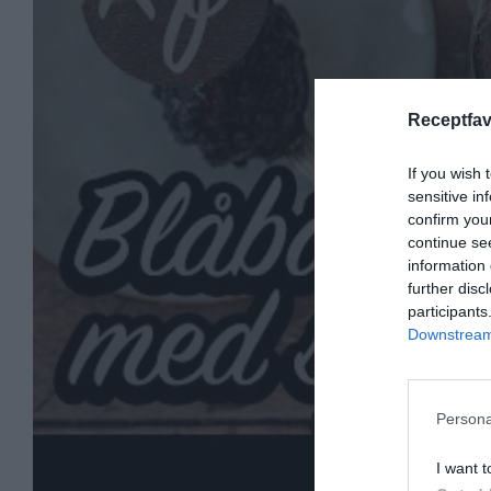
Receptfav
If you wish 
sensitive in
confirm you
continue se
information 
further disc
participants
Downstream 
Persona
I want t