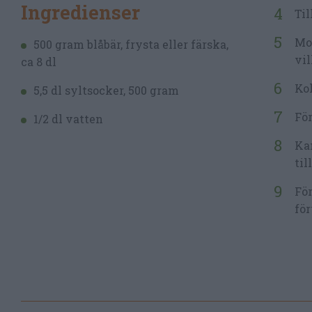
Ingredienser
Til
Mos
500 gram blåbär, frysta eller färska,
vil
ca 8 dl
Kok
5,5 dl syltsocker, 500 gram
För
1/2 dl vatten
Kan
till
För
för