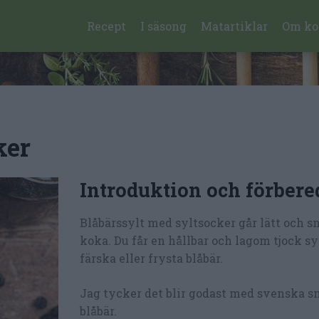
Recept
I säsong
Matartiklar
Om ko
ker
Introduktion och förbere
Blåbärssylt med syltsocker går lätt och sn
koka. Du får en hållbar och lagom tjock s
färska eller frysta blåbär.
Jag tycker det blir godast med svenska s
blåbär.