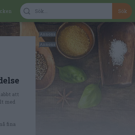
cken
delse
abbt att
ylt med
må fina