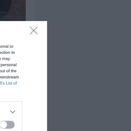
sonal or
ection to
ou may
 personal
out of the
 downstream
B’s List of