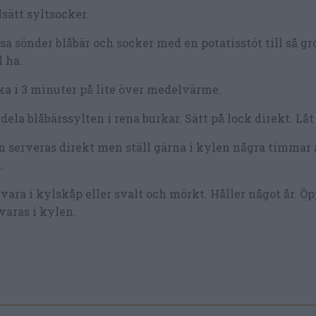
lsätt syltsocker.
a sönder blåbär och socker med en potatisstöt till så gr
l ha.
a i 3 minuter på lite över medelvärme.
dela blåbärssylten i rena burkar. Sätt på lock direkt. Låt
 serveras direkt men ställ gärna i kylen några timmar 
.
vara i kylskåp eller svalt och mörkt. Håller något år. Ö
varas i kylen.