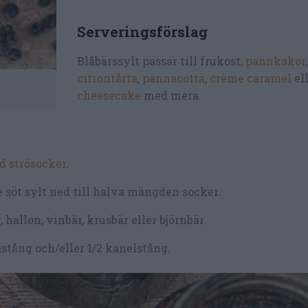
Serveringsförslag
Blåbärssylt passar till frukost,
pannkakor
citrontårta
,
pannacotta
,
crème caramel
el
cheesecake
med mera.
d strösocker
.
söt sylt ned till halva mängden socker.
hallon, vinbär, krusbär eller björnbär.
jstång och/eller 1/2 kanelstång.