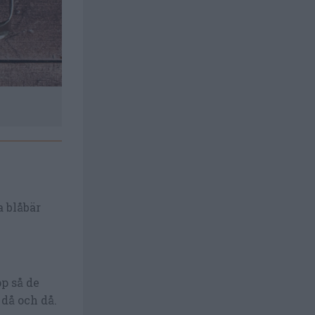
Koka upp frysta blåbär tills de tinat och sedan i
a blåbär
p så de
 då och då.