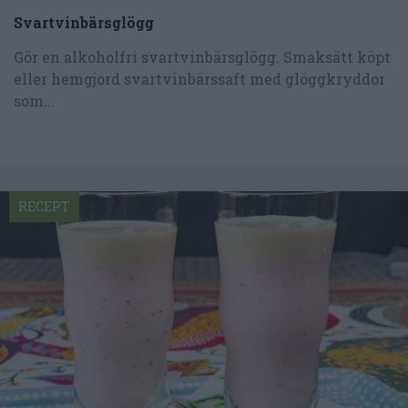
Svartvinbärsglögg
Gör en alkoholfri svartvinbärsglögg. Smaksätt köpt
eller hemgjord svartvinbärssaft med glöggkryddor
som...
RECEPT