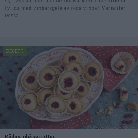
Syltkyssar med mandelmassa samt kokosflingor
fyllda med vinbärsgelé av röda vinbär. Varianter
Dessa...
RECEPT
Rödavinbärsgrottor