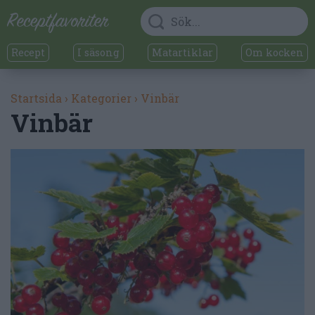
Recept
I säsong
Matartiklar
Om kocken
Startsida
›
Kategorier
›
Vinbär
Vinbär