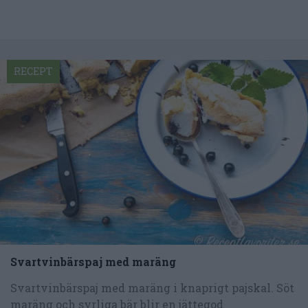
RECEPT
Svartvinbärspaj med maräng
Svartvinbärspaj med maräng i knaprigt pajskal. Söt
maräng och syrliga bär blir en jättegod