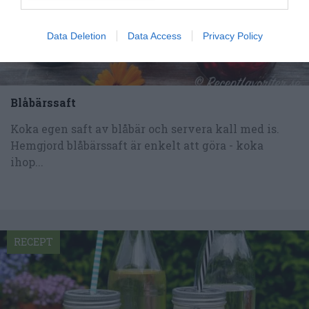
Data Deletion
Data Access
Privacy Policy
Blåbärssaft
Koka egen saft av blåbär och servera kall med is.
Hemgjord blåbärssaft är enkelt att göra - koka
ihop...
RECEPT