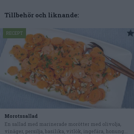
Tillbehör och liknande:
RECEPT
Morotssallad
En sallad med marinerade morötter med olivolja,
vinäger, persilja, basilika, vitlök, ingefära, honung...