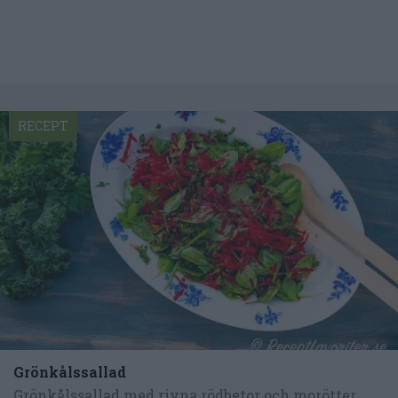
RECEPT
Grönkålssallad
Grönkålssallad med rivna rödbetor och morötter,