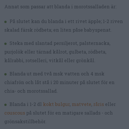
Annat som passar att blanda i morotssalladen är:
På slutet kan du blanda i ett rivet äpple; 1-2 riven
skalad färsk rödbeta; en liten påse babyspenat.
Steka med slantad persiljerot, palsternacka,
purjolök eller tärnad kålrot, gulbeta, rödbeta,
kålrabbi, rotselleri, vitkål eller grönkål.
Blanda ut med två msk vatten och 4 msk
chiafrön och låt stå i 20 minuter på slutet för en
chia- och morotssallad.
Blanda i 1-2 dl
kokt bulgur
,
matvete
,
råris
eller
couscous
på slutet för en matigare sallads - och
grönsakstillbehör.