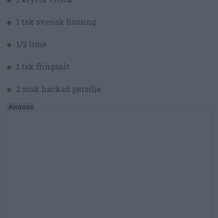
1 tsk svensk honung
1/2 lime
1 tsk flingsalt
2 msk hackad persilja