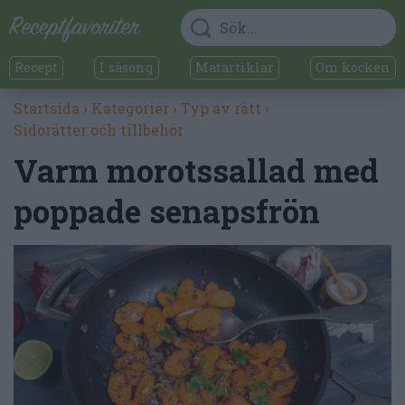
Recept
I säsong
Matartiklar
Om kocken
Startsida
›
Kategorier
›
Typ av rätt
›
Sidorätter och tillbehör
Varm morotssallad med
poppade senapsfrön