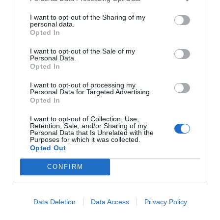
I want to opt-out of the Sharing of my
personal data.
Opted In
I want to opt-out of the Sale of my
Personal Data.
Opted In
Sidorätter och tillbehör
Morötter
Senap
I want to opt-out of processing my
Personal Data for Targeted Advertising.
Rödlök
Vitlök
Lime
Fest
Vardag
Buffé
Opted In
Julmat
Svensk mat
Glutenfritt
Vegetariskt
I want to opt-out of Collection, Use,
Retention, Sale, and/or Sharing of my
Vegan
Stekt mat
Personal Data that Is Unrelated with the
Purposes for which it was collected.
Opted Out
E-mail
Skriv ut
CONFIRM
Medel:
4.8
(
5
röster)
Data Deletion
Data Access
Privacy Policy
Uppskattat näringsvärde per portion: