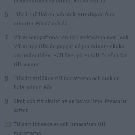
medelvärme i en minut. Rör då och då.
Tillsätt rödlöken och stek ytterligare fem
minuter. Rör då och då.
Värm senapsfröna i en torr stekpanna med lock.
Värm upp tills de poppat någon minut - skaka
om under tiden. Häll över på en tallrik eller fat
till senare.
Tillsätt vitlöken till morötterna och stek en
halv minut. Rör.
Skölj och riv skalet av en halva lime. Pressa ur
saften.
Tillsätt limeskalet och limesaften till
morötterna.