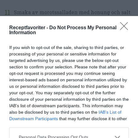
Smaka av morotssalladen med honung och salt.
Servera morotssalladen varm, ljummen eller
Receptfavoriter -
Do Not Process My Personal
Information
kall.
If you wish to opt-out of the sale, sharing to third parties, or
Garnera gärna med hackad persilja.
processing of your personal or sensitive information for
targeted advertising by us, please use the below opt-out
section to confirm your selection. Please note that after your
opt-out request is processed you may continue seeing
interest-based ads based on personal information utilized by
us or personal information disclosed to third parties prior to
your opt-out. You may separately opt-out of the further
disclosure of your personal information by third parties on the
IAB’s list of downstream participants. This information may
also be disclosed by us to third parties on the
IAB’s List of
Downstream Participants
that may further disclose it to other
third parties.
Personal Data Processing Opt Outs