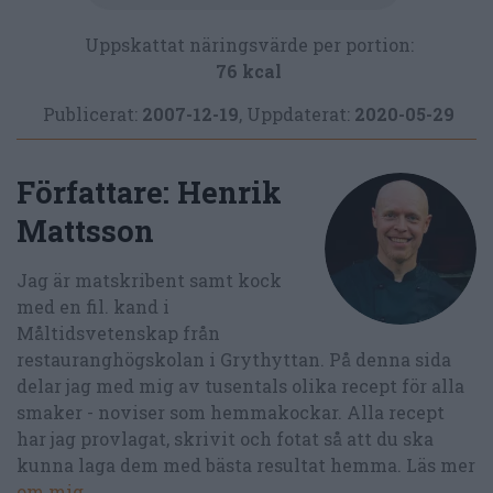
Uppskattat näringsvärde per portion:
76 kcal
Publicerat:
2007-12-19
,
Uppdaterat:
2020-05-29
Författare:
Henrik
Mattsson
Jag är matskribent samt kock
med en fil. kand i
Måltidsvetenskap från
restauranghögskolan i Grythyttan. På denna sida
delar jag med mig av tusentals olika recept för alla
smaker - noviser som hemmakockar. Alla recept
har jag provlagat, skrivit och fotat så att du ska
kunna laga dem med bästa resultat hemma. Läs mer
om mig
.