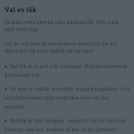
Val av lök
Du kan steka skivad eller hackad lök. Eller hela
små steklökar.
Om du vill kan du använda en mandolin för att
skiva gul lök eller rödlök riktigt tunt.
Gul lök är ju god och vanligast. Köp gärna svensk
kravmärkt lök.
Du kan ta rödlök, silverlök, några knipplökar, 16 st
schalottenlökar eller steklökar eller en stor
purjolök.
Rödlök är lite lyxigare - speciellt om du tar i lite
honung, soja och vinäger så har du ett jättegott