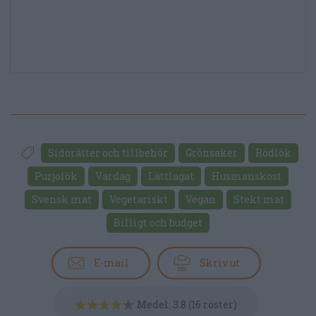
Sidorätter och tillbehör
Grönsaker
Rödlök
Purjolök
Vardag
Lättlagat
Husmanskost
Svensk mat
Vegetariskt
Vegan
Stekt mat
Billigt och budget
E-mail
Skriv ut
Medel:
3.8
(
16
röster)