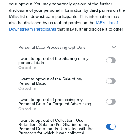
Biff Rydberg som är stekt oxfilé i kuber, råstekt
your opt-out. You may separately opt-out of the further
disclosure of your personal information by third parties on the
potatis samt lök serverat med äggula...
IAB’s list of downstream participants. This information may
also be disclosed by us to third parties on the
IAB’s List of
Downstream Participants
that may further disclose it to other
third parties.
Personal Data Processing Opt Outs
RECEPT
I want to opt-out of the Sharing of my
personal data.
Opted In
I want to opt-out of the Sale of my
Personal Data.
Opted In
I want to opt-out of processing my
Personal Data for Targeted Advertising.
Opted In
I want to opt-out of Collection, Use,
Retention, Sale, and/or Sharing of my
Personal Data that Is Unrelated with the
Purposes for which it was collected.