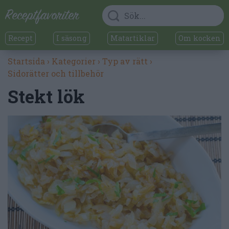
Recept
I säsong
Matartiklar
Om kocken
Startsida
›
Kategorier
›
Typ av rätt
›
Sidorätter och tillbehör
Stekt lök