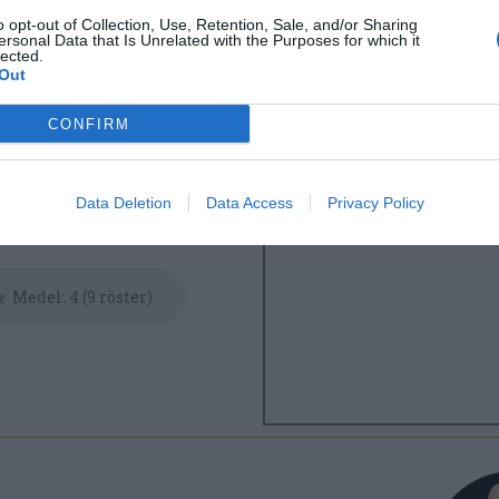
o opt-out of Collection, Use, Retention, Sale, and/or Sharing
ersonal Data that Is Unrelated with the Purposes for which it
lected.
Out
CONFIRM
Morötter
Potatis
iskt
Vegan
Stekt mat
Data Deletion
Data Access
Privacy Policy
Medel:
4
(
9
röster)