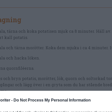
lagning
la, tärna och koka potatisen mjuk ca 8 minuter. Häll av. 
t kall potatis.
la och tärna morötter. Koka dem mjuka i ca 4 minuter. H
la och hacka löken.
na quornfiléerna.
s och bryn potatis, morötter, lök, quorn och soltorkad to
ångar och lägg över i en gryta som du har stående bred
rme.
oriter -
Do Not Process My Personal Information
aka av vegopytten med salt och peppar innan serverin
nsallad och ev. tillbehör som förslagsvis äppelröra eller