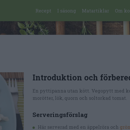
Recept
I säsong
Matartiklar
Om ko
Introduktion och förbere
En pyttipanna utan kött. Vegopytt med ko
morötter, lök, quorn och soltorkad tomat.
Serveringsförslag
Här serverad med en äppelröra och
grön