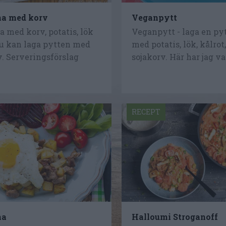
na med korv
Veganpytt
 med korv, potatis, lök
Veganpytt - laga en py
Du kan laga pytten med
med potatis, lök, kålrot
v. Serveringsförslag
sojakorv. Här har jag va
RECEPT
na
Halloumi Stroganoff