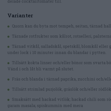
delade cocktailtomater till.
Varianter
Quorn kan du byta mot tempeh, seitan, tärnad hall
Tärnade rotfrukter som kålrot, rotselleri, palster
Tärnad vitkål, salladskål, spetskål, blomkål eller 
under lock i 10 minuter innan du blandar i pytten.
Tillsätt kokta linser och/eller bönor som svarta b
Vänd i och låt bli varmt på slutet.
Fräs och blanda i tärnad paprika, zucchini och/el
Tillsätt strimlad purjolök, gräslök och/eller rödlök
Smaksätt med hackad vitlök; hackad chili som röd 
garam masala; spiskummin med mera