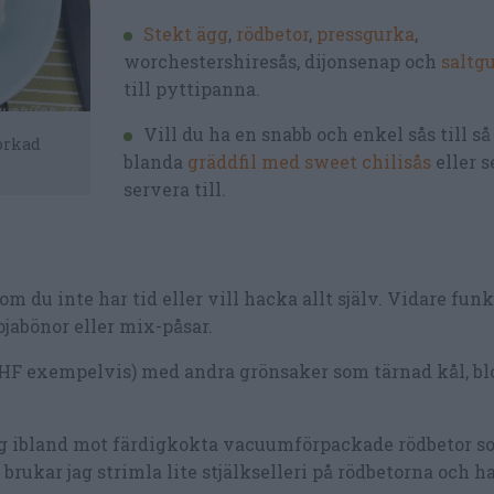
Stekt ägg
,
rödbetor
,
pressgurka
,
worchestershiresås, dijonsenap och
saltg
till pyttipanna.
Vill du ha en snabb och enkel sås till s
torkad
blanda
gräddfil med sweet chilisås
eller 
servera till.
m du inte har tid eller vill hacka allt själv. Vidare fun
ojabönor eller mix-påsar.
LCHF exempelvis) med andra grönsaker som tärnad kål, bl
jag ibland mot färdigkokta vacuumförpackade rödbetor s
rukar jag strimla lite stjälkselleri på rödbetorna och ha