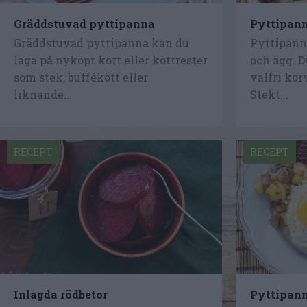
Gräddstuvad pyttipanna
Pyttipan
Gräddstuvad pyttipanna kan du
Pyttipanna
laga på nyköpt kött eller köttrester
och ägg. 
som stek, buffékött eller
valfri kor
liknande...
Stekt...
RECEPT
RECEPT
Inlagda rödbetor
Pyttipan