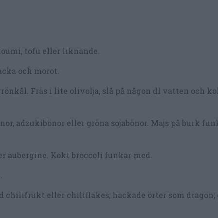
oumi, tofu eller liknande.
nacka och morot.
grönkål. Fräs i lite olivolja, slå på någon dl vatten och 
önor, adzukibönor eller gröna sojabönor. Majs på burk fun
ler aubergine. Kokt broccoli funkar med.
.
chilifrukt eller chiliflakes; hackade örter som dragon; 