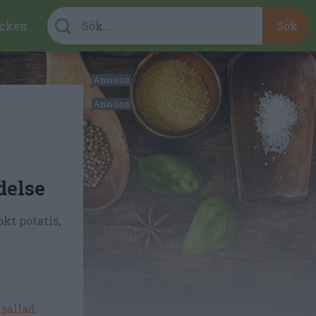
cken
delse
kt potatis,
sallad
.