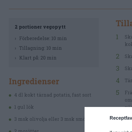
Til
2 portioner vegopytt
Ska
Förberedelse:
10 min
kok
Tillagning:
10 min
Ska
Klart på:
20 min
Ska
Ingredienser
Tär
Frä
4 dl kokt tärnad potatis, fast sort
omg
1 gul lök
vä
Receptfav
3 msk olivolja eller 3 msk smör
Sm
grö
2 morötter