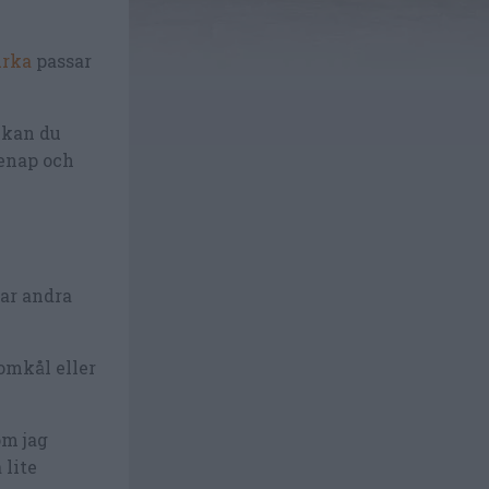
urka
passar
å kan du
senap och
kar andra
omkål eller
om jag
 lite