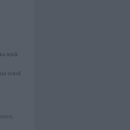
koka mjuk
kar också.
curry;