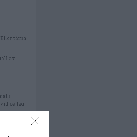
Eller tärna
äll av.
mat i
vid på låg
g med
 rödbetor