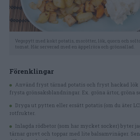
Vegopytt med kokt potatis, morötter, lök, quorn och sol
tomat. Här serverad med en äppelröra och grönsallad.
Förenklingar
Använd fryst tärnad potatis och fryst hackad lök o
frysta grönsaksblandningar. Ex. gröna ärtor, gröna s
Dryga ut pytten eller ersätt potatis (om du äter 
rotfrukter.
Inlagda rödbetor (som har mycket socker) byter 
tärnar grovt och toppar med lite balsamvinäger. Sen b