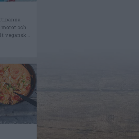
ttipanna
, morot och
lt vegansk...