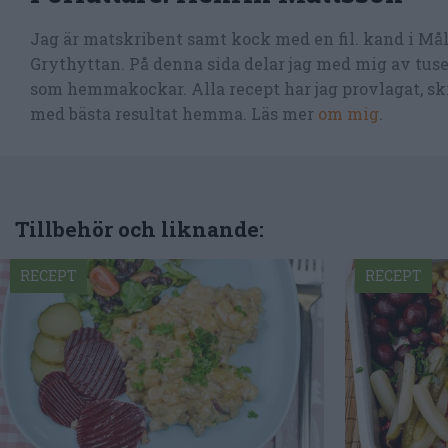
Jag är matskribent samt kock med en fil. kand i Må
Grythyttan. På denna sida delar jag med mig av tusen
som hemmakockar. Alla recept har jag provlagat, skr
med bästa resultat hemma. Läs mer
om mig
.
Tillbehör och liknande:
RECEPT
RECEPT