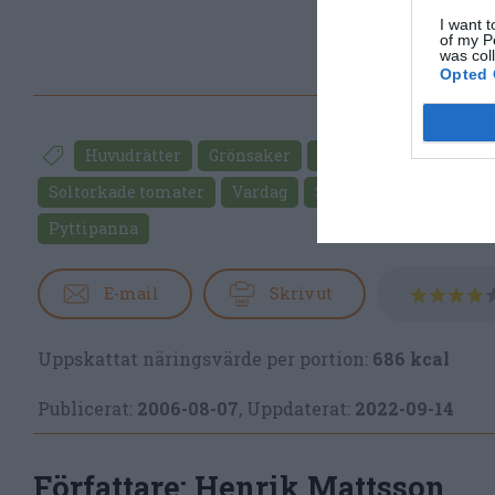
I want t
of my P
was col
Opted 
Huvudrätter
Grönsaker
Quorn
Purjolök
Soltorkade tomater
Vardag
Svensk mat
Vegetar
Pyttipanna
E-mail
Skriv ut
Uppskattat näringsvärde per portion:
686 kcal
Publicerat:
2006-08-07
,
Uppdaterat:
2022-09-14
Författare:
Henrik Mattsson