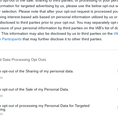
to opt-out of the sale, sharing to third parties, or processing of your per
 stekt ägg.
formation for targeted advertising by us, please use the below opt-out s
r selection. Please note that after your opt-out request is processed y
elröra: skölj, dela och kärna ur äpplena. Skär i tärninga
eing interest-based ads based on personal information utilized by us or
nda med matyoghurt och senap i en skål.
disclosed to third parties prior to your opt-out. You may separately opt-
losure of your personal information by third parties on the IAB’s list of
lj och strimla en bit purjolök. Fräs den mjuk någon minut
. This information may also be disclosed by us to third parties on the
IA
 låt svalna. Blanda i med äpplena.
Participants
that may further disclose it to other third parties.
l Data Processing Opt Outs
o opt-out of the Sharing of my personal data.
In
o opt-out of the Sale of my Personal Data.
In
to opt-out of processing my Personal Data for Targeted
ing.
In