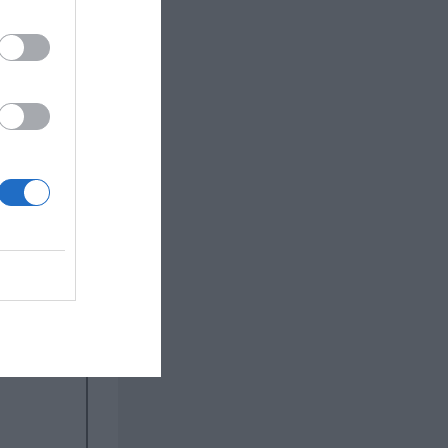
an. Lägg
sken
rtor och