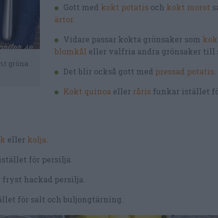
Gott med
kokt potatis
och
kokt morot
s
ärtor
.
Vidare passar kokta grönsaker som
kok
blomkål
eller valfria andra grönsaker till 
amt gröna
Det blir också gott med
pressad potatis
.
Kokt quinoa
eller
råris
funkar istället fö
ck
eller
kolja
.
ället för persilja.
 fryst hackad persilja.
let för salt och buljongtärning.