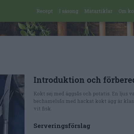
Recept
I säsong
Matartiklar
Om ko
Introduktion och förbere
Kokt sej med äggsås och potatis. En ljus v
bechamelsås med hackat kokt ägg är klass
vit fisk.
Serveringsförslag