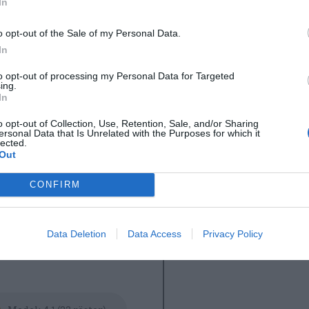
In
r sejen i fyra portionsbitar om de ej är portionerade red
 fisken. Koka upp och låt sedan sjuda i 1 minut. Vänd fi
o opt-out of the Sale of my Personal Data.
siktigt och ta från värmen samt låt stå i 5 minuter.
In
d såsen med ca 1 dl av kokvattnet från fisken.
to opt-out of processing my Personal Data for Targeted
ing.
In
upp sejen och servera den med äggsåsen, kokt potatis, ä
ötter . Kan garneras med persilja.
o opt-out of Collection, Use, Retention, Sale, and/or Sharing
ersonal Data that Is Unrelated with the Purposes for which it
lected.
Out
CONFIRM
Data Deletion
Data Access
Privacy Policy
Vardag
Svensk mat