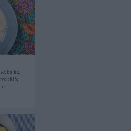
s
 Koka fin
rskfilé;
sk...