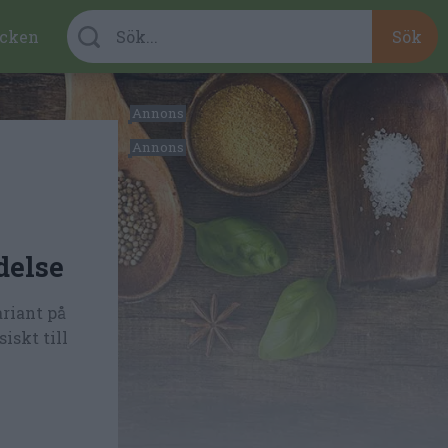
cken
delse
ariant på
iskt till