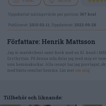
E-mail
Skriv ut
Uppskattat näringsvärde per portion:
367 kcal
Publicerat:
2015-02-11
,
Uppdaterat:
2022-09-28
Författare:
Henrik Mattsson
Jag är matskribent samt kock med en fil. kand i Må
Grythyttan. På denna sida delar jag med mig av tusen
som hemmakockar. Alla recept har jag provlagat, skr
med bästa resultat hemma. Läs mer
om mig
.
Tillbehör och liknande: