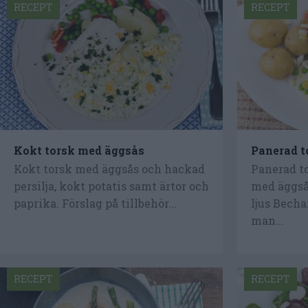
RECEPT
RECEPT
Kokt torsk med äggsås
Panerad t
Kokt torsk med äggsås och hackad
Panerad to
persilja, kokt potatis samt ärtor och
med äggså
paprika. Förslag på tillbehör...
ljus Bech
man...
RECEPT
RECEPT