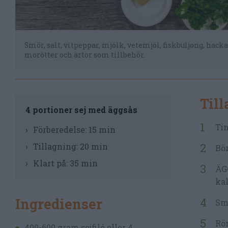
Smör, salt, vitpeppar, mjölk, vetemjöl, fiskbuljong, hacka
morötter och ärtor som tillbehör.
Til
4 portioner sej med äggsås
Tin
Förberedelse:
15 min
Tillagning:
20 min
Bör
Klart på:
35 min
ÄG
kal
Ingredienser
Smä
Rör
400-600 gram sejfilé eller 4