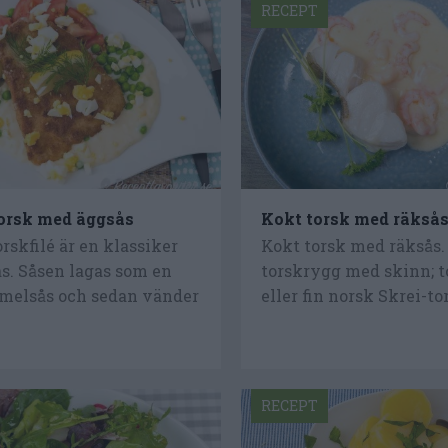
RECEPT
orsk med äggsås
Kokt torsk med räkså
rskfilé är en klassiker
Kokt torsk med räksås.
s. Såsen lagas som en
torskrygg med skinn; to
amelsås och sedan vänder
eller fin norsk Skrei-tor
RECEPT