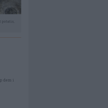
 potatis,
Bechamelsås - vit sås - samt hackad kokt ägg oc
p dem i