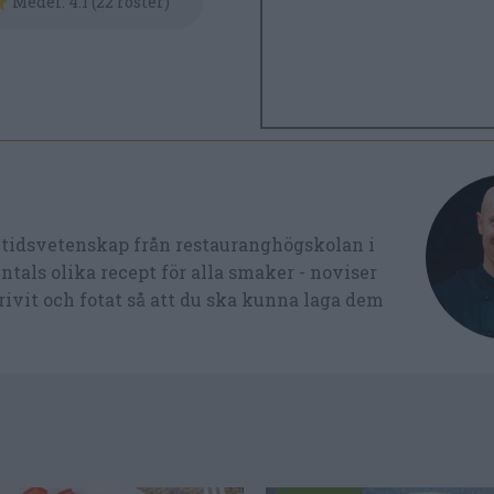
Medel:
4.1
(
22
röster)
ltidsvetenskap från restauranghögskolan i
tals olika recept för alla smaker - noviser
ivit och fotat så att du ska kunna laga dem