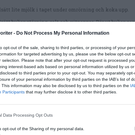
lsätt lite mjölk i taget under omrörning och koka upp.
lsätt buljongtärning, salt och vitpeppar. Rör ut buljongen
oriter -
Do Not Process My Personal Information
 såsen koka på medelvärme och rör då och då i minst 5 
lj persilja, plocka bort stjälkar och hacka den fint.
to opt-out of the sale, sharing to third parties, or processing of your per
formation for targeted advertising by us, please use the below opt-out s
ala äggen och hacka dem.
r selection. Please note that after your opt-out request is processed y
eing interest-based ads based on personal information utilized by us or
lsätt hackad persilja och hackat ägg till såsen. Spara ev. l
disclosed to third parties prior to your opt-out. You may separately opt-
nering om du önskar.
losure of your personal information by third parties on the IAB’s list of
. This information may also be disclosed by us to third parties on the
IA
ka av såsen med salt och vitpeppar.
Participants
that may further disclose it to other third parties.
la och skär morötter i stavar samt koka i 10 minuter. K
or i 3-4 minuter. Häll av och lägg i en skål med en klick
l Data Processing Opt Outs
t lite salt och peppar över.
o opt-out of the Sharing of my personal data.
a upp 5 dl vatten i en traktörpanna eller vid kastrull. Til