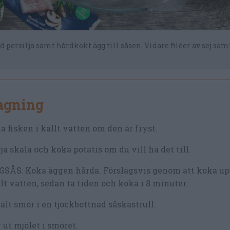
d persilja samt hårdkokt ägg till såsen. Vidare filéer av sej samt
lagning
a fisken i kallt vatten om den är fryst.
ja skala och koka potatis om du vill ha det till.
GSÅS: Koka äggen hårda. Förslagsvis genom att koka up
lt vatten, sedan ta tiden och koka i 8 minuter.
lt smör i en tjockbottnad såskastrull.
 ut mjölet i smöret.