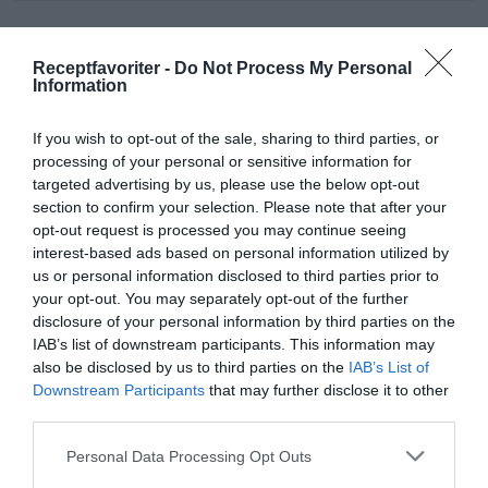
Receptfavoriter -
Do Not Process My Personal
Information
Desserter och efterrätter
Pajer
Söta pajer
If you wish to opt-out of the sale, sharing to third parties, or
Rabarber
Smör
Vetemjöl
Kardemumma
processing of your personal or sensitive information for
targeted advertising by us, please use the below opt-out
Fest
Vardag
Buffé
Lättlagat
Svensk mat
section to confirm your selection. Please note that after your
opt-out request is processed you may continue seeing
Ugnsrätter
interest-based ads based on personal information utilized by
us or personal information disclosed to third parties prior to
E-mail
Skriv ut
your opt-out. You may separately opt-out of the further
disclosure of your personal information by third parties on the
IAB’s list of downstream participants. This information may
Medel:
3.5
(
42
röster)
also be disclosed by us to third parties on the
IAB’s List of
Downstream Participants
that may further disclose it to other
third parties.
Uppskattat näringsvärde per portion:
373 kcal
Personal Data Processing Opt Outs