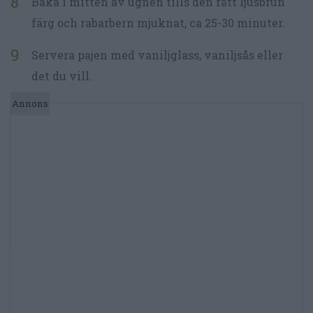
Baka i mitten av ugnen tills den fått ljusbrun
färg och rabarbern mjuknat, ca 25-30 minuter.
Servera pajen med vaniljglass, vaniljsås eller
det du vill.