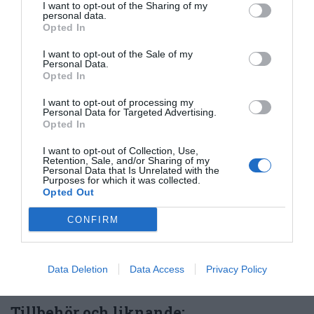
Publicerat:
2020-05-21
,
Uppdaterat:
2020-05-21
I want to opt-out of the Sharing of my
personal data.
Opted In
Författare:
Henrik
I want to opt-out of the Sale of my
Personal Data.
Mattsson
Opted In
I want to opt-out of processing my
Jag är matskribent samt kock
Personal Data for Targeted Advertising.
med en fil. kand i
Opted In
Måltidsvetenskap från
I want to opt-out of Collection, Use,
restauranghögskolan i Grythyttan. På denna sida
Retention, Sale, and/or Sharing of my
Personal Data that Is Unrelated with the
delar jag med mig av tusentals olika recept för alla
Purposes for which it was collected.
smaker - noviser som hemmakockar. Alla recept
Opted Out
har jag provlagat, skrivit och fotat så att du ska
CONFIRM
kunna laga dem med bästa resultat hemma. Läs mer
om mig
.
Data Deletion
Data Access
Privacy Policy
Tillbehör och liknande: