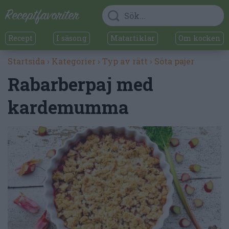
Recept
I säsong
Matartiklar
Om kocken
Startsida
›
Kategorier
›
Typ av rätt
›
Söta pajer
Rabarberpaj med
kardemumma