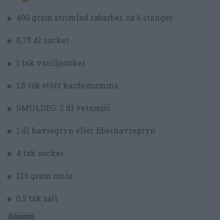
400 gram strimlad rabarber, ca 6 stänger
0,75 dl socker
1 tsk vaniljsocker
1,5 tsk stött kardemumma
SMULDEG: 2 dl vetemjöl
1 dl havregryn eller fiberhavregryn
4 tsk socker
125 gram smör
0,5 tsk salt