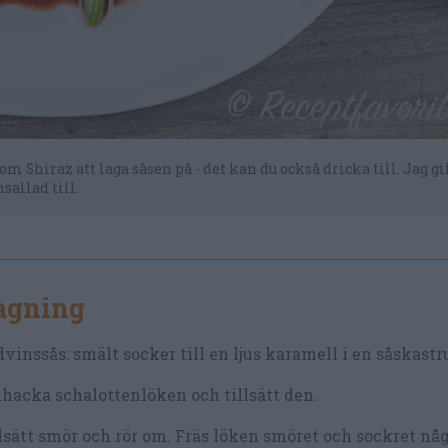
som Shiraz att laga såsen på - det kan du också dricka till. Jag gi
sallad till.
lagning
vinssås: smält socker till en ljus karamell i en såskastru
hacka schalottenlöken och tillsätt den.
lsätt smör och rör om. Fräs löken smöret och sockret nå