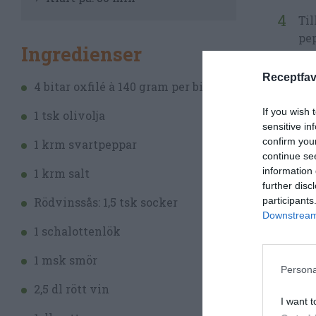
Til
pep
Ingredienser
Rö
Receptfav
lag
4 bitar oxfilé à 140 gram per bit
If you wish 
Sät
1 tsk olivolja
sensitive in
Ska
confirm you
1 krm svartpeppar
continue se
Ska
information 
1 krm salt
further disc
Ska
participants
Rödvinssås: 1,5 tsk socker
Downstream 
5 c
1 schalottenlök
Bla
1 msk smör
Persona
Sät
2,5 dl rött vin
sät
I want t