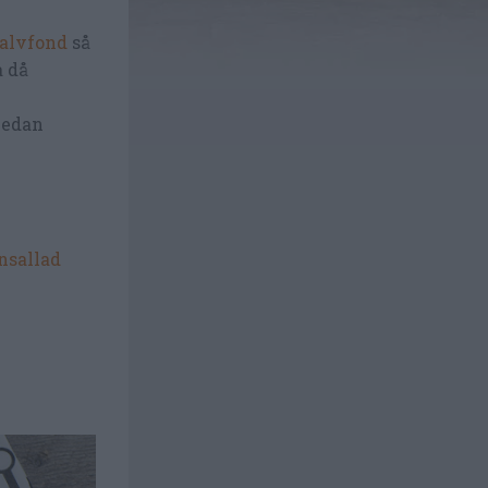
kalvfond
så
a då
nedan
nsallad