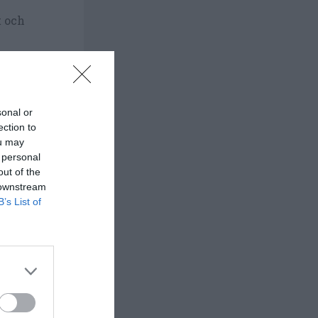
t och
medan du
sonal or
ection to
ou may
 personal
out of the
 downstream
n samt i ca
B’s List of
t dem och