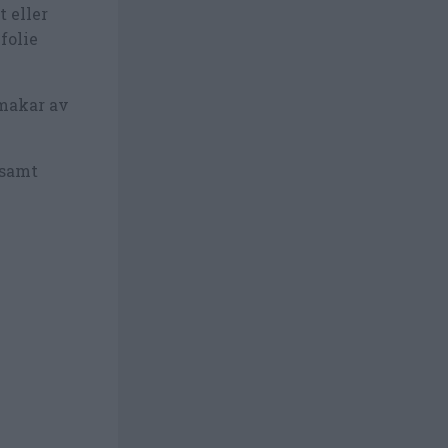
 eller
folie
smakar av
 samt