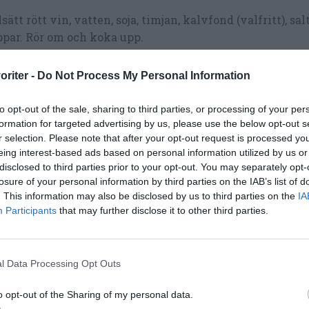
lsätt rött vin, vatten, soja, timjan, kalvfond (valfritt), sal
par. Rör om och koka upp.
r i maizena redning och låt såsen koka på medelvärme 
oriter -
Do Not Process My Personal Information
ar resten.
to opt-out of the sale, sharing to third parties, or processing of your per
t ugnen på 225 grader.
formation for targeted advertising by us, please use the below opt-out s
la potatis och klyfta den samt lägg i en ugnsform.
r selection. Please note that after your opt-out request is processed y
eing interest-based ads based on personal information utilized by us or
la kålroten och skär i klyftor eller grova bitar.
disclosed to third parties prior to your opt-out. You may separately opt-
losure of your personal information by third parties on the IAB’s list of
la morötter och palsternackor samt dela dem på längde
. This information may also be disclosed by us to third parties on the
IA
Participants
that may further disclose it to other third parties.
m långa stavar.
nda rotfrukterna med olja och salt i ugnsformen.
l Data Processing Opt Outs
t in i mitten av ugnen i 20 minuter. Ta ut och vänd run
t in dem 5-10 minuter till för att få mer färg.
o opt-out of the Sharing of my personal data.