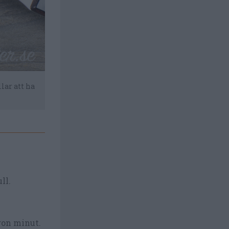
llar att ha
ll.
gon minut.