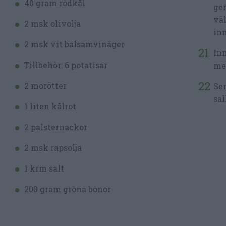
40 gram rödkål
ger
väl
2 msk olivolja
inn
2 msk vit balsamvinäger
Inn
Tillbehör: 6 potatisar
med
2 morötter
Ser
sal
1 liten kålrot
2 palsternackor
2 msk rapsolja
1 krm salt
200 gram gröna bönor