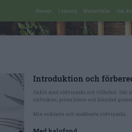
Recept
I säsong
Matartiklar
Om ko
Introduktion och förbere
Oxfilé med rödvinssås och tillbehör. Här 
rotfrukter, gröna bönor och blandad grönsa
Min enklaste och snabbaste rödvinssås.
Med kalvfond