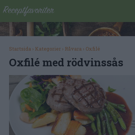
Startsida
›
Kategorier
›
Råvara
›
Oxfilé
Oxfilé med rödvinssås