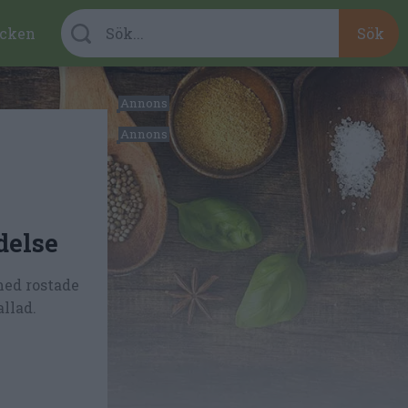
cken
delse
med rostade
llad.