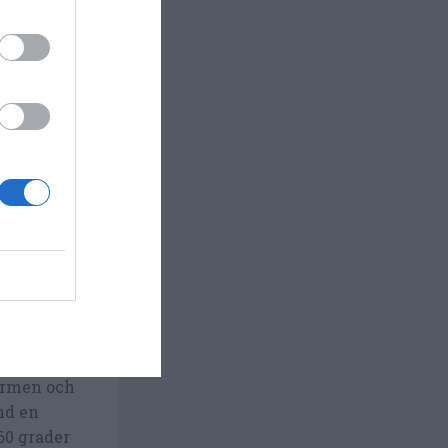
ovt och
 vatten i
värmen och
nd en
 60 grader