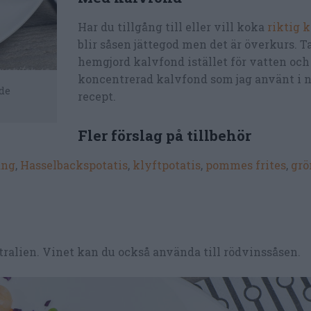
Har du tillgång till eller vill koka
riktig 
blir såsen jättegod men det är överkurs. T
hemgjord kalvfond istället för vatten och
koncentrerad kalvfond som jag använt i 
ade
recept.
Fler förslag på tillbehör
äng
,
Hasselbackspotatis
,
klyftpotatis
,
pommes frites
,
grö
ustralien. Vinet kan du också använda till rödvinssåsen.