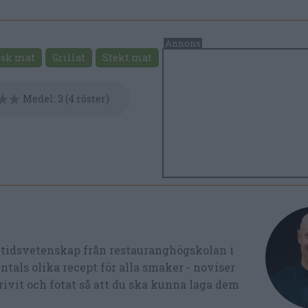
nsk mat
Grillat
Stekt mat
Medel:
3
(
4
röster)
ltidsvetenskap från restauranghögskolan i
tals olika recept för alla smaker - noviser
ivit och fotat så att du ska kunna laga dem