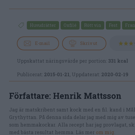
Huvudrätter
Oxfilé
Rött vin
Fest
Fra
E-mail
Skriv ut
Uppskattat näringsvärde per portion:
331 kcal
Publicerat:
2015-01-21
,
Uppdaterat:
2020-02-19
Författare:
Henrik Mattsson
Jag är matskribent samt kock med en fil. kand i Må
Grythyttan. På denna sida delar jag med mig av tusen
som hemmakockar. Alla recept har jag provlagat, skr
med bästa resultat hemma. Läs mer
om mig
.