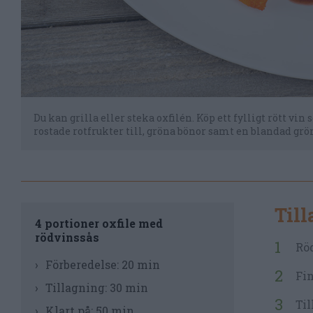
Du kan grilla eller steka oxfilén. Köp ett fylligt rött vin 
rostade rotfrukter till, gröna bönor samt en blandad grön
Til
4 portioner oxfile med
rödvinssås
Röd
Förberedelse:
20 min
Fin
Tillagning:
30 min
Til
Klart på:
50 min