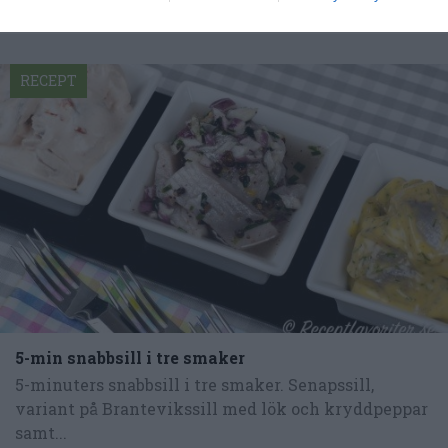
RECEPT
5-min snabbsill i tre smaker
5-minuters snabbsill i tre smaker. Senapssill,
variant på Brantevikssill med lök och kryddpeppar
samt...