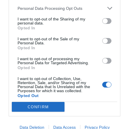
Personal Data Processing Opt Outs
I want to opt-out of the Sharing of my
personal data.
Opted In
I want to opt-out of the Sale of my
Personal Data.
Opted In
I want to opt-out of processing my
Personal Data for Targeted Advertising.
Opted In
I want to opt-out of Collection, Use,
Retention, Sale, and/or Sharing of my
Personal Data that Is Unrelated with the
Purposes for which it was collected.
Inlagd sill från grunden eller på minuten
Opted Out
Prinsen från djupen. Allt om sill strömming samt
CONFIRM
sillrecept till midsommar, julbord och påskbord.
Lägg...
Data Deletion
Data Access
Privacy Policy