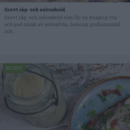
Grovt råg- och solrosbröd
Grovt råg- och solrosbröd som får en knaprig yta
och god smak av solrosfrön, honung, grahamsmjöl
och...
RECEPT