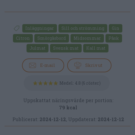
Inläggningar
Sill och strömming
Gin
Citron
Smörgåsbord
Midsommar
Påsk
Julmat
Svensk mat
Kall mat
E-mail
Skriv ut
Medel:
4.8
(
6
röster)
Uppskattat näringsvärde per portion:
79 kcal
Publicerat:
2024-12-12
,
Uppdaterat:
2024-12-12