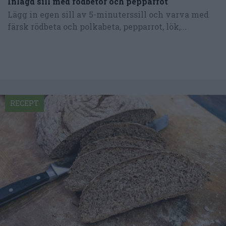
Inlagd sill med rödbetor och pepparrot
Lägg in egen sill av 5-minuterssill och varva med
färsk rödbeta och polkabeta, pepparrot, lök,...
RECEPT