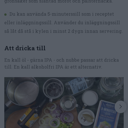
grönsaker som slantad morot och palsternacka.
Du kan använda 5-minuterssill som i receptet
eller inläggningssill. Använder du inläggningssill
så låt då stå i kylen i minst 2 dygn innan servering.
Att dricka till
En kall öl - gärna IPA - och nubbe passar att dricka
till. En kall alkoholfri IPA är ett alternativ.