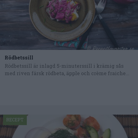
Rödbetssill
Rödbetssill är inlagd 5-minuterssill i krämig sås
med riven färsk rödbeta, äpple och crème fraiche...
RECEPT