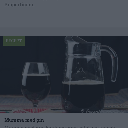
Proportioner...
RECEPT
Mumma med gin
Mumma med gin, kardemumma, julöl, porter och