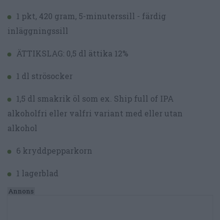
1 pkt, 420 gram, 5-minuterssill - färdig
inläggningssill
ÄTTIKSLAG: 0,5 dl ättika 12%
1 dl strösocker
1,5 dl smakrik öl som ex. Ship full of IPA
alkoholfri eller valfri variant med eller utan
alkohol
6 kryddpepparkorn
1 lagerblad