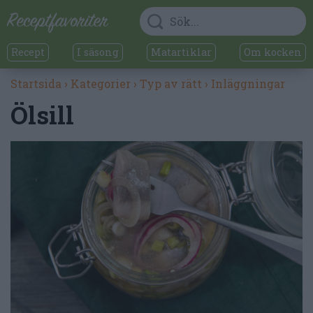
Recept
I säsong
Matartiklar
Om kocken
Startsida
›
Kategorier
›
Typ av rätt
›
Inläggningar
Ölsill