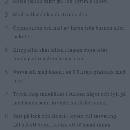
Skala rödlök samt gul lök. Strimla löken.
Skölj salladslök och strimla den.
Öppna sillen och häll av lagen från burken eller
paketet.
Klipp eller skär sillen i lagom stora bitar -
förslagsvis ca 2 cm breda bitar.
Varva sill med löken i en 0,5 liters glasburk med
lock.
Tryck ihop innehållet i burken något och fyll på
med lagen samt kryddorna så det täcker.
Sätt på lock och låt stå i kylen till servering.
Låt stå ett dygn i kylen att få smak innan