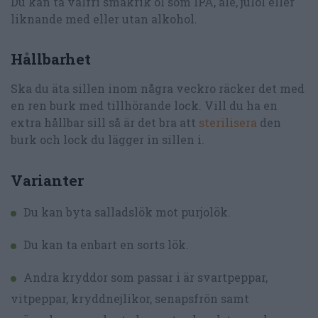
Du kan ta valfri smakrik öl som IPA, ale, julöl eller
liknande med eller utan alkohol.
Hållbarhet
Ska du äta sillen inom några veckro räcker det med
en ren burk med tillhörande lock. Vill du ha en
extra hållbar sill så är det bra att
sterilisera
den
burk och lock du lägger in sillen i.
Varianter
Du kan byta salladslök mot purjolök.
Du kan ta enbart en sorts lök.
Andra kryddor som passar i är svartpeppar,
vitpeppar, kryddnejlikor, senapsfrön samt