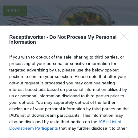
RECEPT
Receptfavoriter -
Do Not Process My Personal
Information
If you wish to opt-out of the sale, sharing to third parties, or
processing of your personal or sensitive information for
targeted advertising by us, please use the below opt-out
section to confirm your selection. Please note that after your
opt-out request is processed you may continue seeing
interest-based ads based on personal information utilized by
Inlagd sill med inläggningssill
us or personal information disclosed to third parties prior to
your opt-out. You may separately opt-out of the further
Grundrecept på inlagd sill med inläggningssill. Hur
disclosure of your personal information by third parties on the
du gör en lag med ättikssprit, socker, lagerblad...
IAB’s list of downstream participants. This information may
also be disclosed by us to third parties on the
IAB’s List of
Downstream Participants
that may further disclose it to other
third parties.