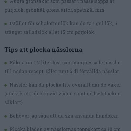
Andra grönsaker som passar i nässelsoppa är
purjolök, grönkål, gröna ärtor, spetskål mm.
Istället för schalottenlök kan du ta 1 gul lök, 5
stänger salladslök eller 15 cm purjolök.
Tips att plocka nässlorna
Räkna runt 2 liter löst sammanpressade nässlor
till nedan recept. Eller runt 5 dl förvällda nässlor.
Nässlor kan du plocka lite överallt där de växer
(undvik att plocka vid vägen samt gödselstacken
såklart).
Behöver jag säga att du ska använda handskar.
Plocka bladen av nässlornas toppskott ca 10 cm