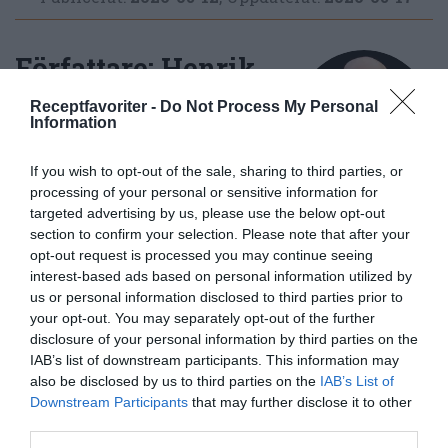
Författare:
Henrik
Mattsson
Receptfavoriter -
Do Not Process My Personal
Information
Jag är matskribent samt kock
med en fil. kand i
If you wish to opt-out of the sale, sharing to third parties, or
processing of your personal or sensitive information for
Måltidsvetenskap från
targeted advertising by us, please use the below opt-out
restauranghögskolan i Grythyttan. På denna sida
section to confirm your selection. Please note that after your
delar jag med mig av tusentals olika recept för alla
opt-out request is processed you may continue seeing
smaker - noviser som hemmakockar. Alla recept
interest-based ads based on personal information utilized by
har jag provlagat, skrivit och fotat så att du ska
us or personal information disclosed to third parties prior to
kunna laga dem med bästa resultat hemma. Läs mer
your opt-out. You may separately opt-out of the further
om mig
.
disclosure of your personal information by third parties on the
IAB’s list of downstream participants. This information may
also be disclosed by us to third parties on the
IAB’s List of
Downstream Participants
that may further disclose it to other
third parties.
Tillbehör och liknande: