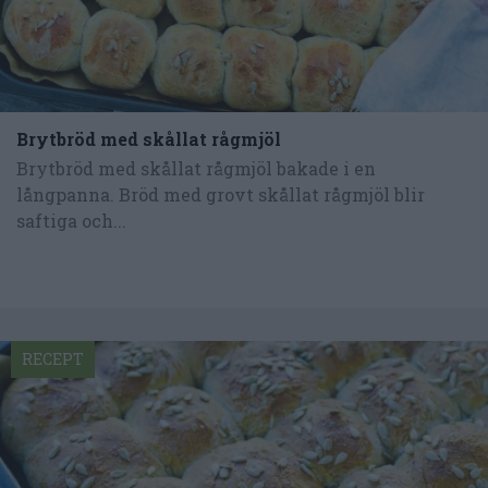
Brytbröd med skållat rågmjöl
Brytbröd med skållat rågmjöl bakade i en
långpanna. Bröd med grovt skållat rågmjöl blir
saftiga och...
RECEPT