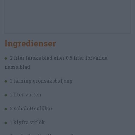
Ingredienser
2 liter färska blad eller 0,5 liter förvällda
nässelblad
1 tärning grönsaksbuljong
1 liter vatten
2 schalottenlökar
1 klyfta vitlök