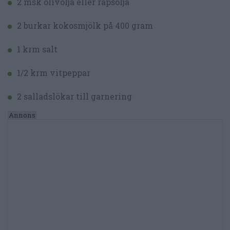
2 msk olivolja eller rapsolja
2 burkar kokosmjölk på 400 gram
1 krm salt
1/2 krm vitpeppar
2 salladslökar till garnering