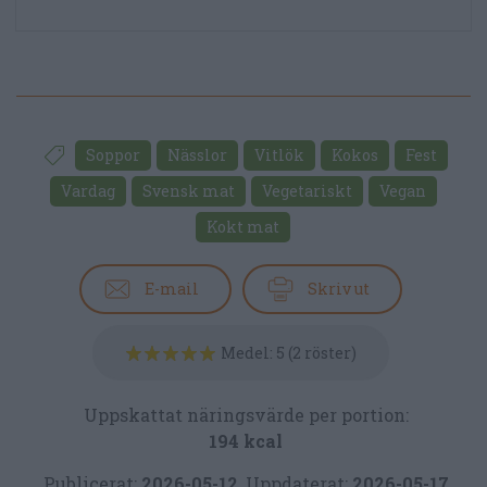
Soppor
Nässlor
Vitlök
Kokos
Fest
Vardag
Svensk mat
Vegetariskt
Vegan
Kokt mat
E-mail
Skriv ut
Medel:
5
(
2
röster)
Uppskattat näringsvärde per portion:
194 kcal
Publicerat:
2026-05-12
,
Uppdaterat:
2026-05-17