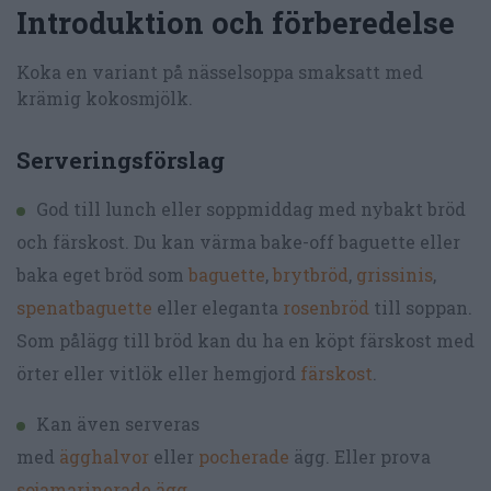
Introduktion och förberedelse
Koka en variant på nässelsoppa smaksatt med
krämig kokosmjölk.
Serveringsförslag
God till lunch eller soppmiddag med nybakt bröd
och färskost. Du kan värma bake-off baguette eller
baka eget bröd som
baguette
,
brytbröd
,
grissinis
,
spenatbaguette
eller eleganta
rosenbröd
till soppan.
Som pålägg till bröd kan du ha en köpt färskost med
örter eller vitlök eller hemgjord
färskost
.
Kan även serveras
med
ägghalvor
eller
pocherade
ägg. Eller prova
sojamarinerade ägg
.