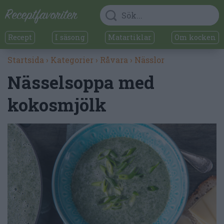
Recept
I säsong
Matartiklar
Om kocken
Startsida
›
Kategorier
›
Råvara
›
Nässlor
Nässelsoppa med
kokosmjölk