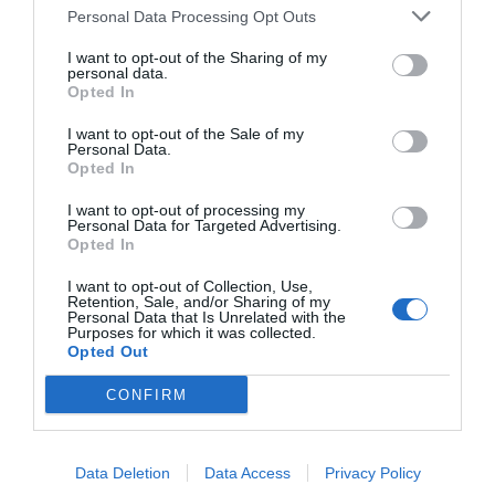
Personal Data Processing Opt Outs
RECEPT
I want to opt-out of the Sharing of my
personal data.
Opted In
I want to opt-out of the Sale of my
Personal Data.
Opted In
I want to opt-out of processing my
Personal Data for Targeted Advertising.
Opted In
I want to opt-out of Collection, Use,
Retention, Sale, and/or Sharing of my
Personal Data that Is Unrelated with the
Purposes for which it was collected.
Opted Out
Nässelpaj
Nässelpaj med ricotta, parmesan och pinjenötter blir
CONFIRM
jättegott med nässlor du kan plocka själv...
Data Deletion
Data Access
Privacy Policy