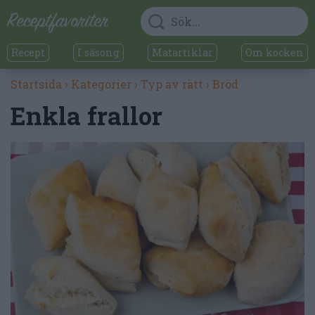
Recept
I säsong
Matartiklar
Om kocken
Startsida
›
Kategorier
›
Typ av rätt
›
Bröd
Enkla frallor