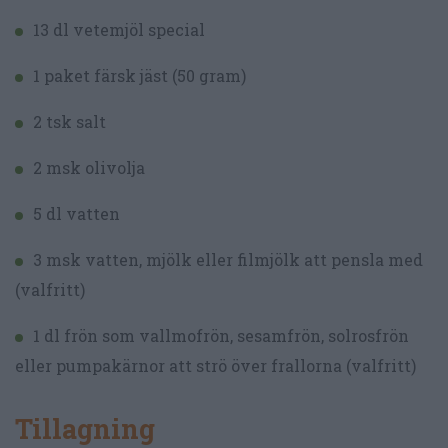
13 dl vetemjöl special
1 paket färsk jäst (50 gram)
2 tsk salt
2 msk olivolja
5 dl vatten
3 msk vatten, mjölk eller filmjölk att pensla med
(valfritt)
1 dl frön som vallmofrön, sesamfrön, solrosfrön
eller pumpakärnor att strö över frallorna (valfritt)
Tillagning