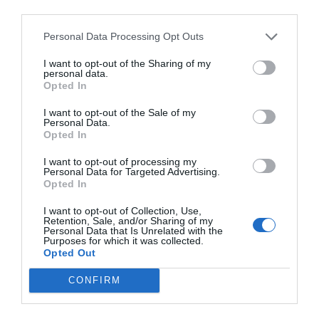
third parties.
Personal Data Processing Opt Outs
I want to opt-out of the Sharing of my
personal data.
Opted In
RECEPT
I want to opt-out of the Sale of my
Personal Data.
Opted In
I want to opt-out of processing my
Personal Data for Targeted Advertising.
Opted In
I want to opt-out of Collection, Use,
Retention, Sale, and/or Sharing of my
Personal Data that Is Unrelated with the
Purposes for which it was collected.
Opted Out
CONFIRM
Kalljästa baguetter, frallor eller bröd
Baka goda kalljästa baguetter, frallor eller bröd.