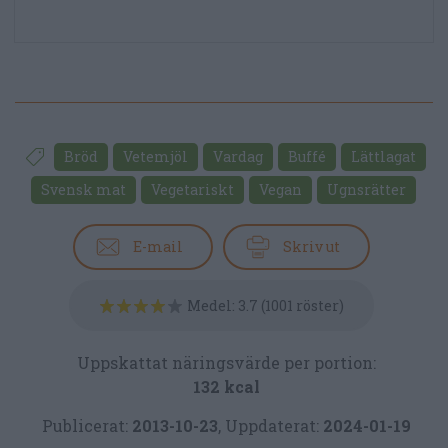
Bröd
Vetemjöl
Vardag
Buffé
Lättlagat
Svensk mat
Vegetariskt
Vegan
Ugnsrätter
E-mail
Skriv ut
Medel:
3.7
(
1001
röster)
Uppskattat näringsvärde per portion:
132 kcal
Publicerat:
2013-10-23
,
Uppdaterat:
2024-01-19