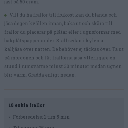
jäst oå 50 gram.
Vill du ha frallor till frukost kan du blanda och
jäsa degen kvällen innan, baka ut och skära till
frallor du placerar på plåtar eller i ugnsformar med
bakplåtspapper under. Ställ sedan i kylen att
kalljäsa över natten. De behöver ej täckas över. Ta ut
på morgonen och låt frallorna jäsa ytterligare en
stund i rumsvärme minst 30 minuter medan ugnen
blir varm. Grädda enligt nedan.
18 enkla frallor
Förberedelse:
1 tim 5 min
Tillagning:
15 min