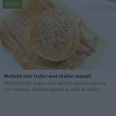
RECEPT
Matbröd eller frallor med skållat rågmjöl
Matbröd eller frallor med skållat rågmjöl, olja och
lite vetemjöl. Skållat rågmjöl är mjöl du häller...