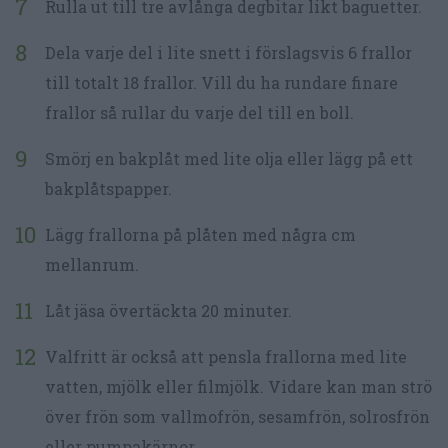
Rulla ut till tre avlånga degbitar likt baguetter.
Dela varje del i lite snett i förslagsvis 6 frallor
till totalt 18 frallor. Vill du ha rundare finare
frallor så rullar du varje del till en boll.
Smörj en bakplåt med lite olja eller lägg på ett
bakplåtspapper.
Lägg frallorna på plåten med några cm
mellanrum.
Låt jäsa övertäckta 20 minuter.
Valfritt är också att pensla frallorna med lite
vatten, mjölk eller filmjölk. Vidare kan man strö
över frön som vallmofrön, sesamfrön, solrosfrön
eller pumpakärnor.