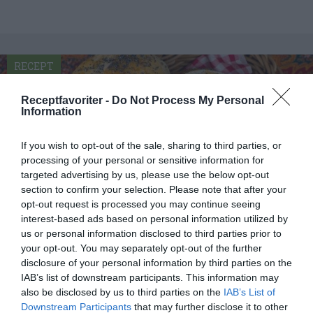
RECEPT
Receptfavoriter -
Do Not Process My Personal
Information
If you wish to opt-out of the sale, sharing to third parties, or
processing of your personal or sensitive information for
targeted advertising by us, please use the below opt-out
section to confirm your selection. Please note that after your
opt-out request is processed you may continue seeing
interest-based ads based on personal information utilized by
us or personal information disclosed to third parties prior to
your opt-out. You may separately opt-out of the further
Grötfrallor
disclosure of your personal information by third parties on the
Baka frallor eller bullar med en del havregrynsgröt
IAB’s list of downstream participants. This information may
also be disclosed by us to third parties on the
IAB’s List of
i degen. Grötfrallor blir saftiga och mättande...
Downstream Participants
that may further disclose it to other