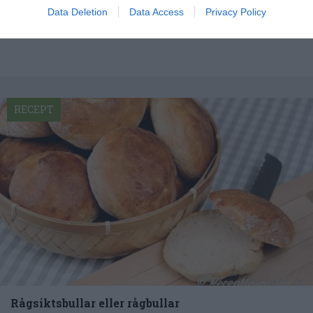
Genom att kalljäsa degen - förslagsvis över natten...
Data Deletion
Data Access
Privacy Policy
RECEPT
Rågsiktsbullar eller rågbullar