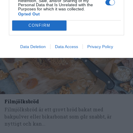
Tillbehör och liknande:
Retention, Sale, and/or Sharing of my
Personal Data that Is Unrelated with the
Purposes for which it was collected.
Opted Out
RECEPT
CONFIRM
Data Deletion
Data Access
Privacy Policy
Filmjölksbröd
Filmjölksbröd är ett grovt bröd bakat med
bakpulver eller bikarbonat som går snabbt, är
nyttigt och kan...