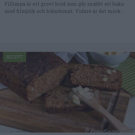
Fillimpa är ett grovt bröd som går snabbt att baka
med filmjölk och bikarbonat. Vidare är det mörk...
RECEPT