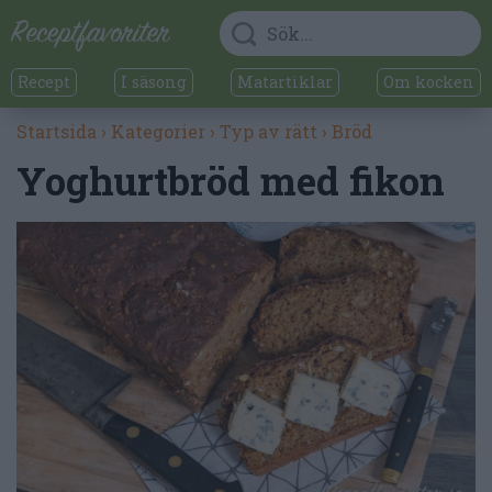
Recept
I säsong
Matartiklar
Om kocken
Startsida
›
Kategorier
›
Typ av rätt
›
Bröd
Yoghurtbröd med fikon