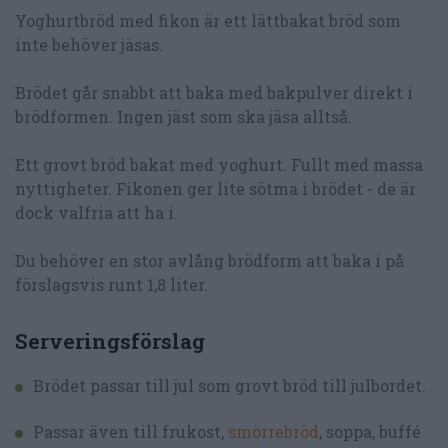
Yoghurtbröd med fikon är ett lättbakat bröd som
inte behöver jäsas.
Brödet går snabbt att baka med bakpulver direkt i
brödformen. Ingen jäst som ska jäsa alltså.
Ett grovt bröd bakat med yoghurt. Fullt med massa
nyttigheter. Fikonen ger lite sötma i brödet - de är
dock valfria att ha i.
Du behöver en stor avlång brödform att baka i på
förslagsvis runt 1,8 liter.
Serveringsförslag
Brödet passar till jul som grovt bröd till julbordet.
Passar även till frukost,
smörrebröd
, soppa, buffé