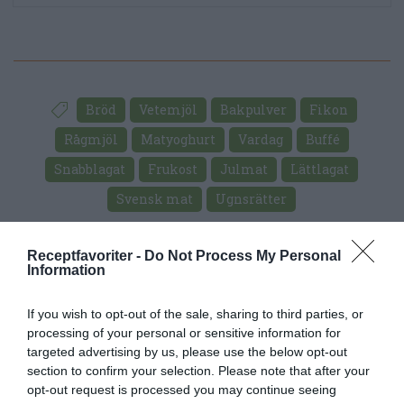
Bröd
Vetemjöl
Bakpulver
Fikon
Rågmjöl
Matyoghurt
Vardag
Buffé
Snabblagat
Frukost
Julmat
Lättlagat
Svensk mat
Ugnsrätter
E-mail
Skriv ut
Receptfavoriter -
Do Not Process My Personal
Information
Medel:
4.4
(
12
röster)
If you wish to opt-out of the sale, sharing to third parties, or
processing of your personal or sensitive information for
targeted advertising by us, please use the below opt-out
Uppskattat näringsvärde per portion:
section to confirm your selection. Please note that after your
98 kcal
opt-out request is processed you may continue seeing