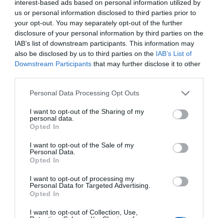
interest-based ads based on personal information utilized by
Publicerat:
2017-12-09
,
Uppdaterat:
2020-11-25
us or personal information disclosed to third parties prior to
your opt-out. You may separately opt-out of the further
disclosure of your personal information by third parties on the
Författare:
Henrik
IAB’s list of downstream participants. This information may
Mattsson
also be disclosed by us to third parties on the
IAB’s List of
Downstream Participants
that may further disclose it to other
third parties.
Jag är matskribent samt kock
med en fil. kand i
Personal Data Processing Opt Outs
Måltidsvetenskap från
I want to opt-out of the Sharing of my
restauranghögskolan i Grythyttan. På denna sida
personal data.
delar jag med mig av tusentals olika recept för alla
Opted In
smaker - noviser som hemmakockar. Alla recept
I want to opt-out of the Sale of my
har jag provlagat, skrivit och fotat så att du ska
Personal Data.
kunna laga dem med bästa resultat hemma. Läs mer
Opted In
om mig
.
I want to opt-out of processing my
Personal Data for Targeted Advertising.
Opted In
I want to opt-out of Collection, Use,