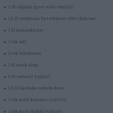
2 dl rågmjöl (grovt eller vanligt)
1,5 dl vetekross, havrekärnor eller rågkross
1 dl pumpakärnor
1 tsk salt
2 tsk bikarbonat
1 dl mörk sirap
6 dl naturell yoghurt
1,5 dl hackade torkade fikon
1 tsk mald kummin (valfritt)
1 tsk mald fånkål (valfritt)