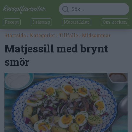
Recept
I säsong
Matartiklar
Om kocken
Startsida
›
Kategorier
›
Tillfälle
›
Midsommar
Matjessill med brynt
smör