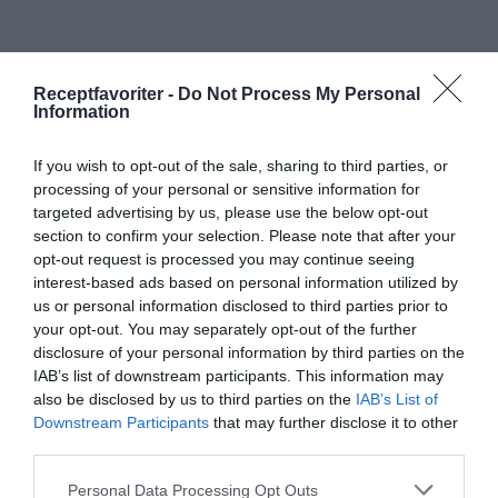
Receptfavoriter -
Do Not Process My Personal
Information
Förrätter
Huvudrätter
Sidorätter och tillbehör
Matjessill
Ägg
If you wish to opt-out of the sale, sharing to third parties, or
processing of your personal or sensitive information for
Gräddfil
Smör
Potatis
Kapris
Rödlök
targeted advertising by us, please use the below opt-out
Dill
Gräslök
Smörgåsbord
Buffé
section to confirm your selection. Please note that after your
opt-out request is processed you may continue seeing
Midsommar
Påsk
Julmat
Svensk mat
interest-based ads based on personal information utilized by
Kall mat
us or personal information disclosed to third parties prior to
your opt-out. You may separately opt-out of the further
disclosure of your personal information by third parties on the
E-mail
Skriv ut
IAB’s list of downstream participants. This information may
also be disclosed by us to third parties on the
IAB’s List of
Downstream Participants
that may further disclose it to other
Medel:
4.2
(
26
röster)
third parties.
Personal Data Processing Opt Outs
Uppskattat näringsvärde per portion: