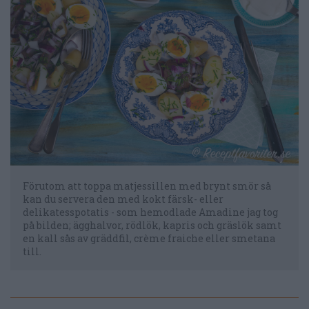
Förutom att toppa matjessillen med brynt smör så
kan du servera den med kokt färsk- eller
delikatesspotatis - som hemodlade Amadine jag tog
på bilden; ägghalvor, rödlök, kapris och gräslök samt
en kall sås av gräddfil, crème fraiche eller smetana
till.