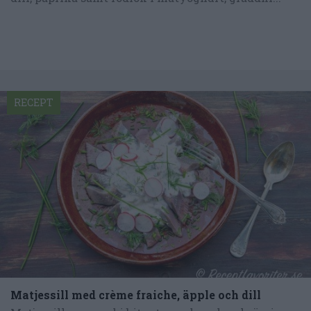
RECEPT
Matjessill med crème fraiche, äpple och dill