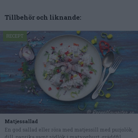
Tillbehör och liknande:
RECEPT
Matjessallad
En god sallad eller röra med matjessill med purjolök,
dill, paprika samt rödlök i matyoghurt, gräddfil...