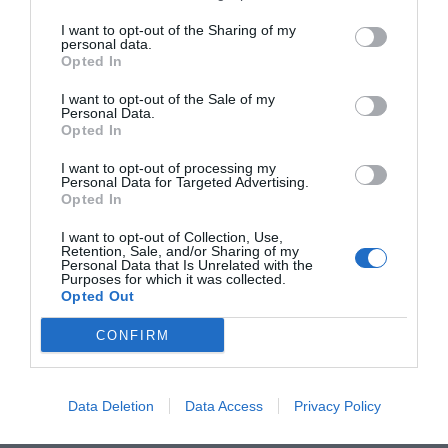
214 kcal
I want to opt-out of the Sharing of my
personal data.
Publicerat:
2020-02-18
,
Uppdaterat:
2023-06-02
Opted In
I want to opt-out of the Sale of my
Personal Data.
Författare:
Henrik
Opted In
Mattsson
I want to opt-out of processing my
Personal Data for Targeted Advertising.
Opted In
Jag är matskribent samt kock
med en fil. kand i
I want to opt-out of Collection, Use,
Retention, Sale, and/or Sharing of my
Måltidsvetenskap från
Personal Data that Is Unrelated with the
Purposes for which it was collected.
restauranghögskolan i Grythyttan. På denna sida
Opted Out
delar jag med mig av tusentals olika recept för alla
smaker - noviser som hemmakockar. Alla recept
CONFIRM
har jag provlagat, skrivit och fotat så att du ska
kunna laga dem med bästa resultat hemma. Läs mer
om mig
.
Data Deletion
Data Access
Privacy Policy