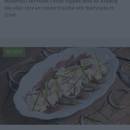
Matjessill serverad i bitar toppad med en krämig
sås eller röra av crème fraiche och matyoghurt;
rivet...
RECEPT