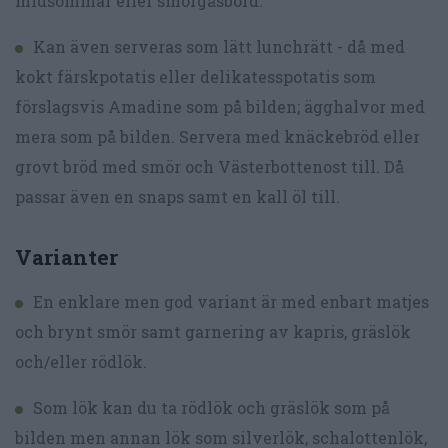
midsommar eller smörgåsbord.
Kan även serveras som lätt lunchrätt - då med
kokt färskpotatis eller delikatesspotatis som
förslagsvis Amadine som på bilden; ägghalvor med
mera som på bilden. Servera med knäckebröd eller
grovt bröd med smör och Västerbottenost till. Då
passar även en snaps samt en kall öl till.
Varianter
En enklare men god variant är med enbart matjes
och brynt smör samt garnering av kapris, gräslök
och/eller rödlök.
Som lök kan du ta rödlök och gräslök som på
bilden men annan lök som silverlök, schalottenlök,