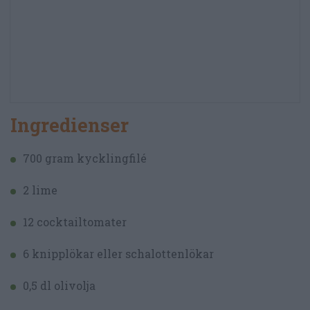
Ingredienser
700 gram kycklingfilé
2 lime
12 cocktailtomater
6 knipplökar eller schalottenlökar
0,5 dl olivolja