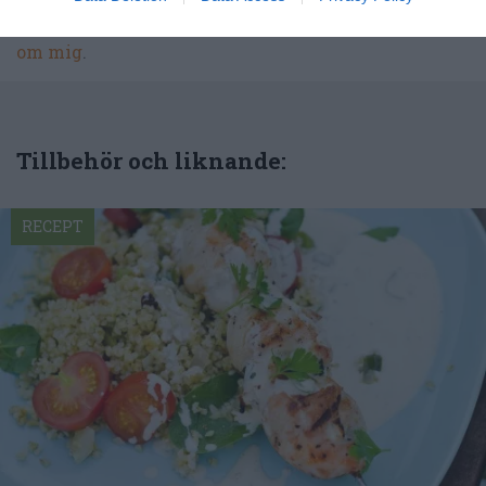
kunna laga dem med bästa resultat hemma. Läs mer
om mig
.
Tillbehör och liknande:
RECEPT