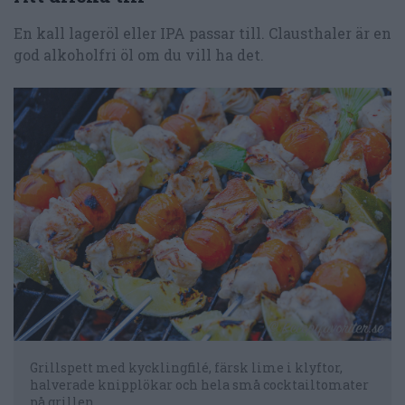
En kall lageröl eller IPA passar till. Clausthaler är en
god alkoholfri öl om du vill ha det.
Grillspett med kycklingfilé, färsk lime i klyftor,
halverade knipplökar och hela små cocktailtomater
på grillen.