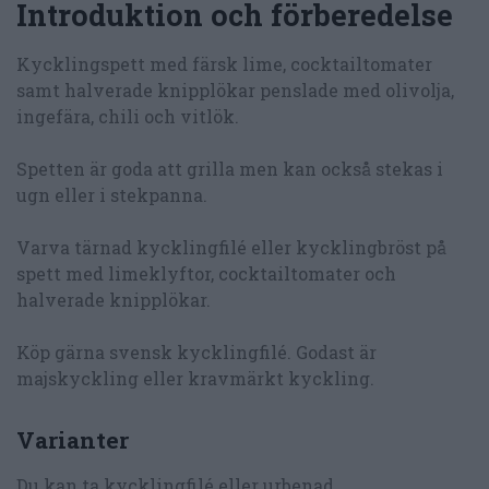
Introduktion och förberedelse
Kycklingspett med färsk lime, cocktailtomater
samt halverade knipplökar penslade med olivolja,
ingefära, chili och vitlök.
Spetten är goda att grilla men kan också stekas i
ugn eller i stekpanna.
Varva tärnad kycklingfilé eller kycklingbröst på
spett med limeklyftor, cocktailtomater och
halverade knipplökar.
Köp gärna svensk kycklingfilé. Godast är
majskyckling eller kravmärkt kyckling.
Varianter
Du kan ta kycklingfilé eller urbenad