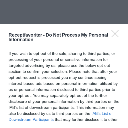
Receptfavoriter -
Do Not Process My Personal
Information
If you wish to opt-out of the sale, sharing to third parties, or
processing of your personal or sensitive information for
targeted advertising by us, please use the below opt-out
section to confirm your selection. Please note that after your
Huvudrätter
Kyckling
Lime
Tomater
opt-out request is processed you may continue seeing
interest-based ads based on personal information utilized by
Ingefära
Chili
Vitlök
Kycklingfilé
Fest
us or personal information disclosed to third parties prior to
Vardag
Buffé
Mexikansk mat
Grillat
your opt-out. You may separately opt-out of the further
disclosure of your personal information by third parties on the
Ugnsrätter
Grillspett
IAB’s list of downstream participants. This information may
also be disclosed by us to third parties on the
IAB’s List of
Downstream Participants
that may further disclose it to other
E-mail
Skriv ut
third parties.