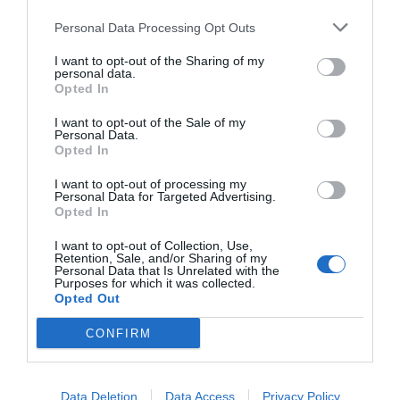
Personal Data Processing Opt Outs
Medel:
4.4
(
5
röster)
I want to opt-out of the Sharing of my
personal data.
Uppskattat näringsvärde per portion:
Opted In
263 kcal
I want to opt-out of the Sale of my
Publicerat:
2010-04-28
,
Uppdaterat:
2019-10-10
Personal Data.
Opted In
I want to opt-out of processing my
Författare:
Henrik
Personal Data for Targeted Advertising.
Opted In
Mattsson
I want to opt-out of Collection, Use,
Retention, Sale, and/or Sharing of my
Jag är matskribent samt kock
Personal Data that Is Unrelated with the
Purposes for which it was collected.
med en fil. kand i
Opted Out
Måltidsvetenskap från
restauranghögskolan i Grythyttan. På denna sida
CONFIRM
delar jag med mig av tusentals olika recept för alla
smaker - noviser som hemmakockar. Alla recept
Data Deletion
Data Access
Privacy Policy
har jag provlagat, skrivit och fotat så att du ska