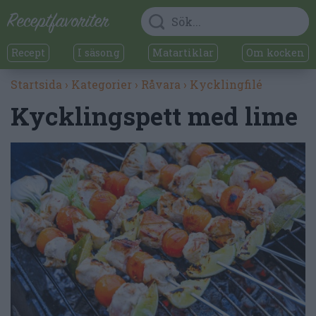
Recept
I säsong
Matartiklar
Om kocken
Startsida
›
Kategorier
›
Råvara
›
Kycklingfilé
Kycklingspett med lime