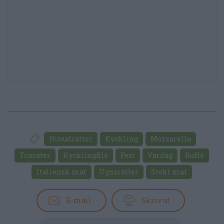
Huvudrätter
Kyckling
Mozzarella
Tomater
Kycklingfilé
Fest
Vardag
Buffé
Italiensk mat
Ugnsrätter
Stekt mat
E-mail
Skriv ut