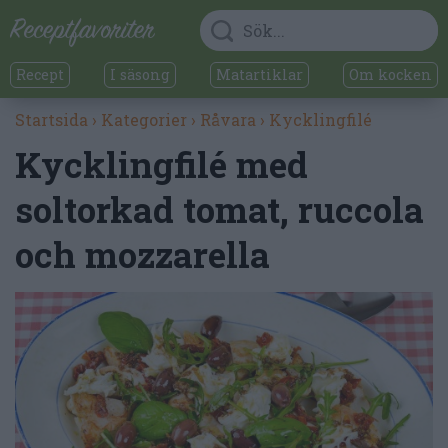
Recept
I säsong
Matartiklar
Om kocken
Startsida
›
Kategorier
›
Råvara
›
Kycklingfilé
Kycklingfilé med
soltorkad tomat, ruccola
och mozzarella