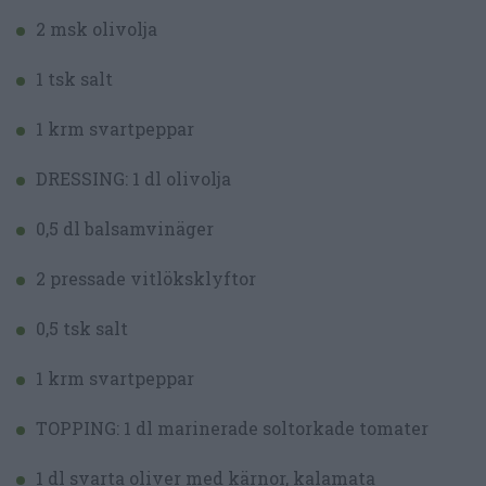
2 msk olivolja
1 tsk salt
1 krm svartpeppar
DRESSING: 1 dl olivolja
0,5 dl balsamvinäger
2 pressade vitlöksklyftor
0,5 tsk salt
1 krm svartpeppar
TOPPING: 1 dl marinerade soltorkade tomater
1 dl svarta oliver med kärnor, kalamata