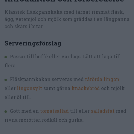
Klassisk fläskpannkaka med tärnat rimmat fläsk,
ägg, vetemjöl och mjölk som gräddas i en långpanna
och skärs i bitar.
Serveringsförslag
Passar till buffé eller vardags. Lätt att laga till
flera.
Fläskpannkakan serveras med
rårörda lingon
eller
lingonsylt
samt gärna
knäckebröd
och mjölk
eller öl till.
Gott med en
tomatsallad
till eller
salladsfat
med
rivna morötter, rödkål och gurka.