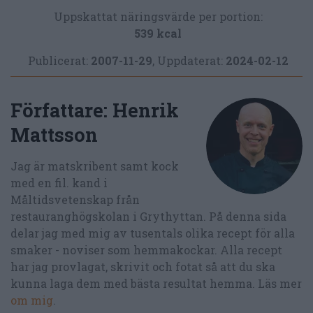
Uppskattat näringsvärde per portion:
539 kcal
Publicerat:
2007-11-29
,
Uppdaterat:
2024-02-12
Författare:
Henrik
Mattsson
Jag är matskribent samt kock
med en fil. kand i
Måltidsvetenskap från
restauranghögskolan i Grythyttan. På denna sida
delar jag med mig av tusentals olika recept för alla
smaker - noviser som hemmakockar. Alla recept
har jag provlagat, skrivit och fotat så att du ska
kunna laga dem med bästa resultat hemma. Läs mer
om mig
.