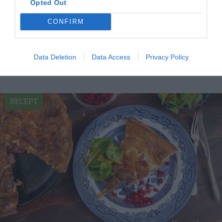
Äggakaka skånsk pannkaka med fläsk och lingon
Opted Out
Äggakaka är en skånsk fluffig pannkaka som
CONFIRM
serveras med lingon och stekt fläsk eller halloumi
för...
Data Deletion
Data Access
Privacy Policy
RECEPT