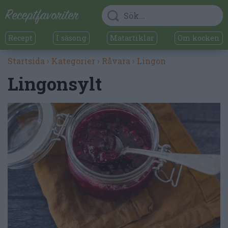
Recept
I säsong
Matartiklar
Om kocken
Startsida
›
Kategorier
›
Råvara
›
Lingon
Lingonsylt