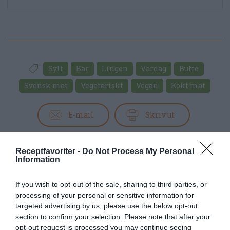
Sylt
Bär
Lingon
Vardag
Buffé
Svensk mat
Vegetariskt
Vegan
Kokt mat
E-mail
Skriv ut
Medel:
3.8
(
61
röster)
Receptfavoriter -
Do Not Process My Personal
Information
Uppskattat näringsvärde per portion:
If you wish to opt-out of the sale, sharing to third parties, or
30 kcal
processing of your personal or sensitive information for
Publicerat:
2006-09-21
,
Uppdaterat:
2024-11-30
targeted advertising by us, please use the below opt-out
section to confirm your selection. Please note that after your
opt-out request is processed you may continue seeing