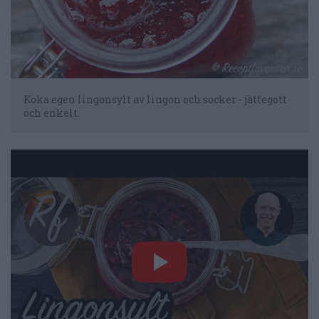
Koka egen lingonsylt av lingon och socker - jättegott
och enkelt.