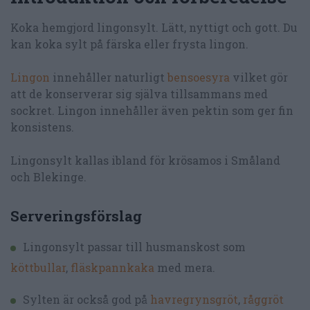
Koka hemgjord lingonsylt. Lätt, nyttigt och gott. Du
kan koka sylt på färska eller frysta lingon.
Lingon
innehåller naturligt
bensoesyra
vilket gör
att de konserverar sig själva tillsammans med
sockret. Lingon innehåller även pektin som ger fin
konsistens.
Lingonsylt kallas ibland för krösamos i Småland
och Blekinge.
Serveringsförslag
Lingonsylt passar till husmanskost som
köttbullar
,
fläskpannkaka
med mera.
Sylten är också god på
havregrynsgröt
,
råggröt