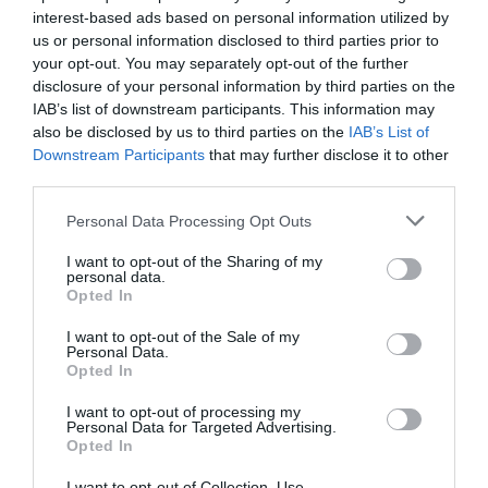
Författare:
Henrik
interest-based ads based on personal information utilized by
us or personal information disclosed to third parties prior to
Mattsson
your opt-out. You may separately opt-out of the further
disclosure of your personal information by third parties on the
IAB’s list of downstream participants. This information may
Jag är matskribent samt kock
also be disclosed by us to third parties on the
IAB’s List of
med en fil. kand i
Downstream Participants
that may further disclose it to other
Måltidsvetenskap från
third parties.
restauranghögskolan i Grythyttan. På denna sida
delar jag med mig av tusentals olika recept för alla
Personal Data Processing Opt Outs
smaker - noviser som hemmakockar. Alla recept
I want to opt-out of the Sharing of my
har jag provlagat, skrivit och fotat så att du ska
personal data.
kunna laga dem med bästa resultat hemma. Läs mer
Opted In
om mig
.
I want to opt-out of the Sale of my
Personal Data.
Opted In
I want to opt-out of processing my
Tillbehör och liknande:
Personal Data for Targeted Advertising.
Opted In
I want to opt-out of Collection, Use,