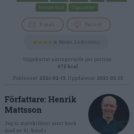
Svensk mat
Ugnsrätter
E-mail
Skriv ut
Medel:
3.6
(
8
röster)
Uppskattat näringsvärde per portion:
475 kcal
Publicerat:
2021-02-15
,
Uppdaterat:
2021-02-15
Författare:
Henrik
Mattsson
Jag är matskribent samt kock
med en fil. kand i