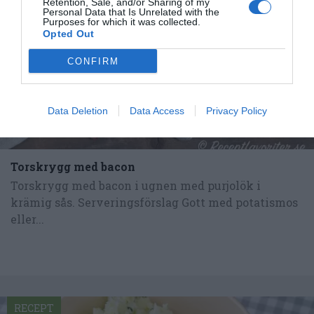
Retention, Sale, and/or Sharing of my
Personal Data that Is Unrelated with the
Purposes for which it was collected.
Opted Out
CONFIRM
Data Deletion
Data Access
Privacy Policy
Torskrygg med bacon
Torskrygg med bacon i ugnen med purjolök i
krämig sås. Serveringsförslag Gott med potatismos
eller...
RECEPT