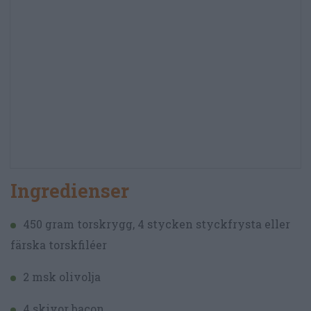
Ingredienser
450 gram torskrygg, 4 stycken styckfrysta eller
färska torskfiléer
2 msk olivolja
4 skivor bacon