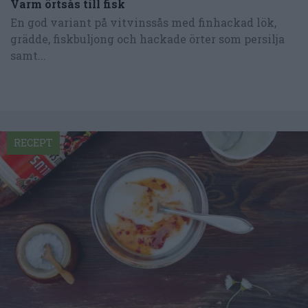
Varm örtsås till fisk
En god variant på vitvinssås med finhackad lök,
grädde, fiskbuljong och hackade örter som persilja
samt...
RECEPT