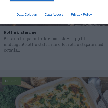
Data Deletion
Data Access
Privacy Policy
Rotfruktsterrine
Baka en limpa rotfrukter och skiva upp till
middagen! Rotfruktsterrine eller rotfruktspate med
potatis...
RECEPT