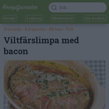
Recept
I säsong
Matartiklar
Om kocken
Startsida
›
Kategorier
›
Råvara
›
Vilt
Viltfärslimpa med
bacon