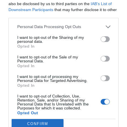
also be disclosed by us to third parties on the
IAB’s List of
restauranghögskolan i Grythyttan. På denna sida
Downstream Participants
that may further disclose it to other
delar jag med mig av tusentals olika recept för alla
third parties.
smaker - noviser som hemmakockar. Alla recept
har jag provlagat, skrivit och fotat så att du ska
Personal Data Processing Opt Outs
kunna laga dem med bästa resultat hemma. Läs mer
I want to opt-out of the Sharing of my
om mig
.
personal data.
Opted In
I want to opt-out of the Sale of my
Personal Data.
Opted In
Tillbehör och liknande:
I want to opt-out of processing my
Personal Data for Targeted Advertising.
Opted In
RECEPT
I want to opt-out of Collection, Use,
Retention, Sale, and/or Sharing of my
Personal Data that Is Unrelated with the
Purposes for which it was collected.
Opted Out
CONFIRM