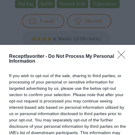
Vardag
Buffé
Svensk mat
Ugnsrätter
E-mail
Skriv ut
Medel:
3.8
(
56
röster)
Uppskattat näringsvärde per portion:
Receptfavoriter -
Do Not Process My Personal
Information
344 kcal
Publicerat:
2013-10-21
,
Uppdaterat:
2020-12-16
If you wish to opt-out of the sale, sharing to third parties, or
processing of your personal or sensitive information for
targeted advertising by us, please use the below opt-out
Författare:
Henrik
section to confirm your selection. Please note that after your
opt-out request is processed you may continue seeing
Mattsson
interest-based ads based on personal information utilized by
us or personal information disclosed to third parties prior to
Jag är matskribent samt kock
your opt-out. You may separately opt-out of the further
disclosure of your personal information by third parties on the
med en fil. kand i
IAB’s list of downstream participants. This information may
Måltidsvetenskap från