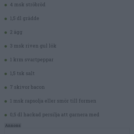
4 msk ströbröd
1,5 dl grädde
2 ägg
3 msk riven gul lök
1 krm svartpeppar
1,5 tsk salt
7 skivor bacon
1 msk rapsolja eller smör till formen
0,5 dl hackad persilja att garnera med