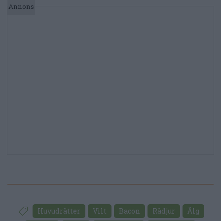
Huvudrätter
Vilt
Bacon
Rådjur
Älg