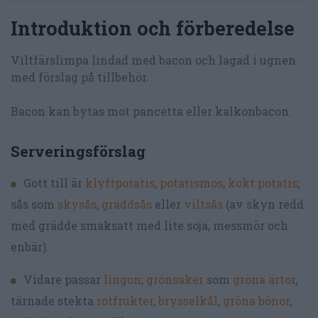
Introduktion och förberedelse
Viltfärslimpa lindad med bacon och lagad i ugnen
med förslag på tillbehör.
Bacon kan bytas mot pancetta eller kalkonbacon.
Serveringsförslag
Gott till är
klyftpotatis
,
potatismos
,
kokt potatis
;
sås som
skysås
,
gräddsås
eller
viltsås
(av skyn redd
med grädde smaksatt med lite soja, messmör och
enbär).
Vidare passar
lingon
;
grönsaker
som
gröna ärtor
,
tärnade stekta
rotfrukter
,
brysselkål
,
gröna bönor
,