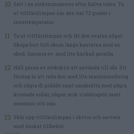
Sätt i en stektermometer efter halva tiden. Ta
ut viltfärslimpan när den har 72 grader i
innertemperatur.
Ta ut viltfärslimpan och låt den svalna något.
Skopa bort fult skum längs kanterna med en
sked. Garnera ev. med lite hackad persilja.
Häll gärna av stekskyn att använda till sås. Ett
förslag är att reda den med lite maizenaredning
och några dl grädde samt smaksätta med några
krossade enbär, någon msk vinbärsgelé samt
messmör och soja.
Skär upp viltfärslimpan i skivor och servera
med önskat tillbehör.