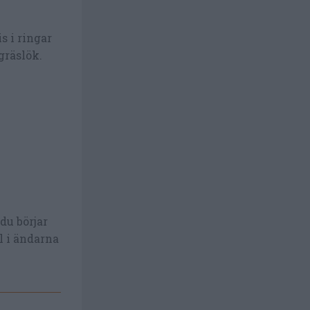
s i ringar
gräslök.
du börjar
l i ändarna