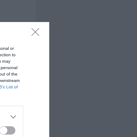
sonal or
ection to
ou may
 personal
out of the
 downstream
B’s List of