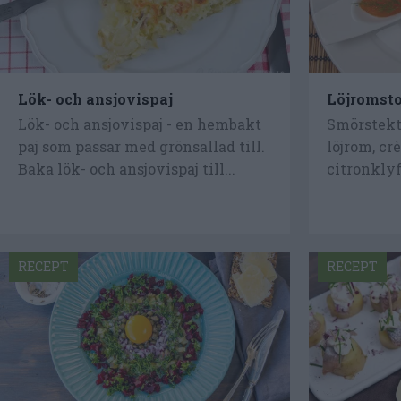
Lök- och ansjovispaj
Löjromsto
Lök- och ansjovispaj - en hembakt
Smörstekt 
paj som passar med grönsallad till.
löjrom, cr
Baka lök- och ansjovispaj till...
citronklyf
RECEPT
RECEPT