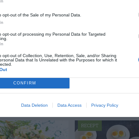
In
o opt-out of the Sale of my Personal Data.
In
to opt-out of processing my Personal Data for Targeted
ing.
In
ltidsvetenskap från restauranghögskolan i
o opt-out of Collection, Use, Retention, Sale, and/or Sharing
tals olika recept för alla smaker - noviser
ersonal Data that Is Unrelated with the Purposes for which it
lected.
ivit och fotat så att du ska kunna laga dem
Out
CONFIRM
Data Deletion
Data Access
Privacy Policy
RECEPT