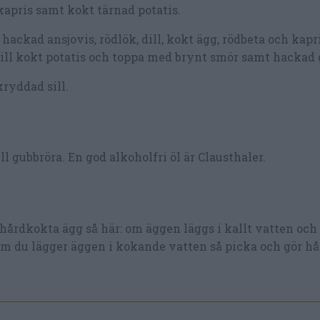
 kapris samt kokt tärnad potatis.
hackad ansjovis, rödlök, dill, kokt ägg, rödbeta och kapri
till kokt potatis och toppa med brynt smör samt hackad 
kryddad sill.
ll gubbröra. En god alkoholfri öl är Clausthaler.
 hårdkokta ägg så här: om äggen läggs i kallt vatten och 
 Om du lägger äggen i kokande vatten så picka och gör hå