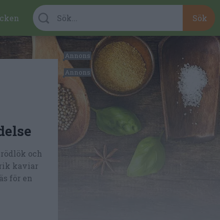
cken
delse
 rödlök och
krik kaviar
äs för en