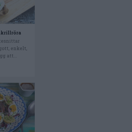
krillröra
esnittar
ott, enkelt,
gg att...