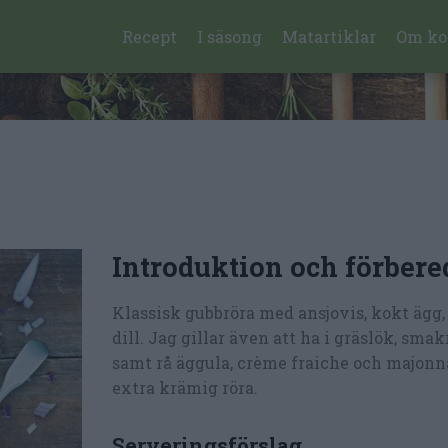
Recept
I säsong
Matartiklar
Om ko
Introduktion och förbere
Klassisk gubbröra med ansjovis, kokt ägg,
dill. Jag gillar även att ha i gräslök, sma
samt rå äggula, crème fraiche och majonn
extra krämig röra.
Serveringsförslag