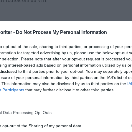
t rödlök om du vill.
oriter -
Do Not Process My Personal Information
to opt-out of the sale, sharing to third parties, or processing of your per
formation for targeted advertising by us, please use the below opt-out s
r selection. Please note that after your opt-out request is processed y
eing interest-based ads based on personal information utilized by us or
disclosed to third parties prior to your opt-out. You may separately opt-
losure of your personal information by third parties on the IAB’s list of
. This information may also be disclosed by us to third parties on the
IA
bord
Buffé
Midsommar
Participants
that may further disclose it to other third parties.
Röror
l Data Processing Opt Outs
Medel:
4
(
66
röster)
o opt-out of the Sharing of my personal data.