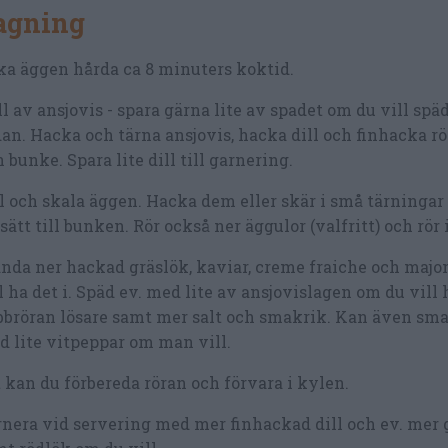
lagning
a äggen hårda ca 8 minuters koktid.
l av ansjovis - spara gärna lite av spadet om du vill späd
an. Hacka och tärna ansjovis, hacka dill och finhacka r
n bunke. Spara lite dill till garnering.
 och skala äggen. Hacka dem eller skär i små tärningar
lsätt till bunken. Rör också ner äggulor (valfritt) och rör 
nda ner hackad gräslök, kaviar, creme fraiche och maj
l ha det i. Späd ev. med lite av ansjovislagen om du vill 
bröran lösare samt mer salt och smakrik. Kan även sm
 lite vitpeppar om man vill.
 kan du förbereda röran och förvara i kylen.
nera vid servering med mer finhackad dill och ev. mer 