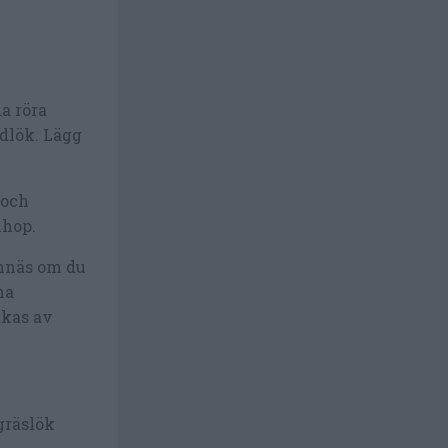
a röra
ödlök. Lägg
 och
ihop.
onnäs om du
ha
akas av
gräslök