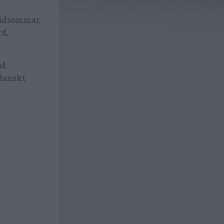
midsommar,
d,
på
danskt