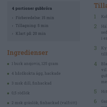
Til
4 portioner gubbröra
Kok
Förberedelse:
15 min
Tillagning:
5 min
Häl
sed
Klart på:
20 min
i e
Kyl
Ingredienser
til
1 burk ansjovis, 125 gram
Bla
vil
4 hårdkokta ägg, hackade
gub
med
3 msk dill, finhackad
Hit
0,5 rödlök
Gar
2 msk gräslök, finhackad (valfritt)