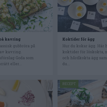
på kavring
Koktider för ägg
assisk gubbröra på
Hur du kokar ägg. Här h
av kavring.
koktider för löskokta,
sförslag Goda som
och hårdkokta ägg samt
rrätt eller...
du...
RECEPT