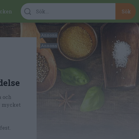
cken
delse
a och
ir mycket
fest.