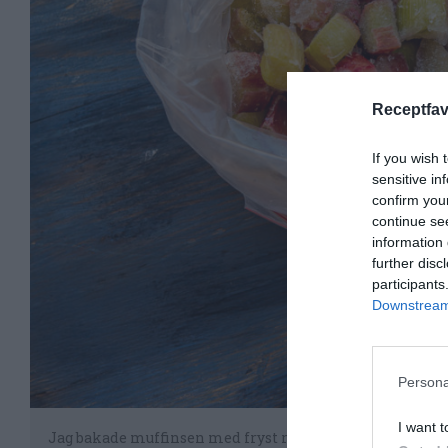
Receptfav
If you wish 
sensitive in
confirm you
continue se
information 
further disc
participants
Downstream 
Persona
I want t
Jag bakade muffinsen med fryst rabarber men det går ä