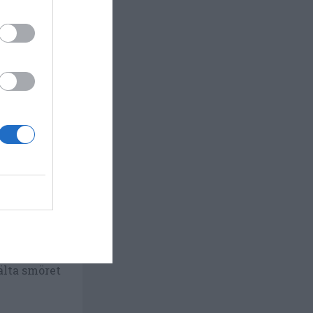
tammen om
 0,5 cm
.
älta smöret