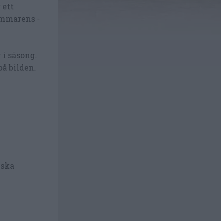
 ett
ommarens -
 i säsong.
på bilden.
nska