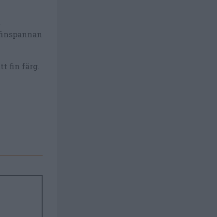
n
ffinspannan
t fin färg.