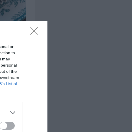
sonal or
ection to
ou may
 personal
out of the
 downstream
B’s List of