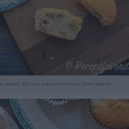
 rabarber. Blir lika goda med fryst som färsk rabarber.