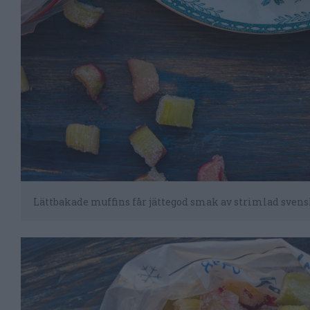
Lättbakade muffins får jättegod smak av strimlad svensk