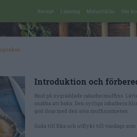
Recept
I säsong
Matartiklar
Om ko
cupcakes
Introduktion och förbere
Bjud på nygräddade rabarbermuffins. Lätt
snabba att baka. Den syrliga rabarbern bl
god ihop med den söta muffinssmeten.
Goda till fika och utflykt till vardags som 