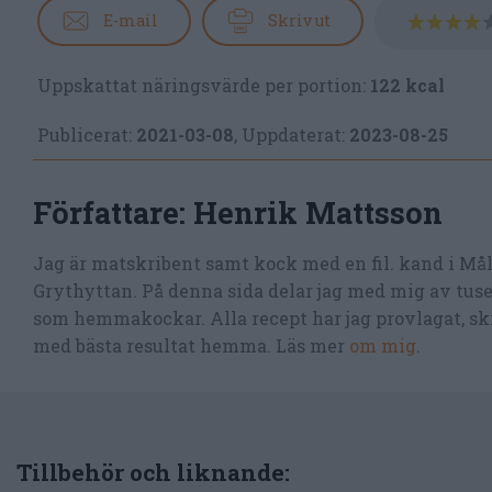
E-mail
Skriv ut
Uppskattat näringsvärde per portion:
122 kcal
Publicerat:
2021-03-08
,
Uppdaterat:
2023-08-25
Författare:
Henrik Mattsson
Jag är matskribent samt kock med en fil. kand i Må
Grythyttan. På denna sida delar jag med mig av tusen
som hemmakockar. Alla recept har jag provlagat, skr
med bästa resultat hemma. Läs mer
om mig
.
Tillbehör och liknande: