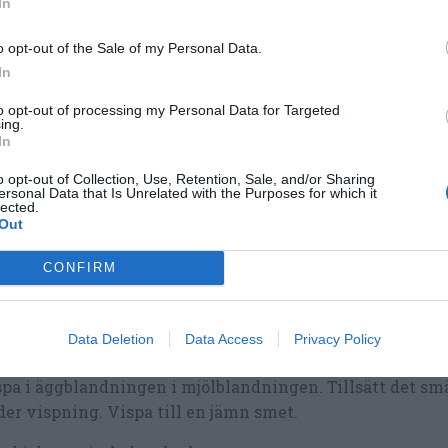
In
o opt-out of the Sale of my Personal Data.
In
lagning
to opt-out of processing my Personal Data for Targeted
ing.
t ugnen på 175 grader vanlig ugn.
In
pa ägg och socker i en bunke fluffigt några minuter.
o opt-out of Collection, Use, Retention, Sale, and/or Sharing
ersonal Data that Is Unrelated with the Purposes for which it
lected.
lt smör i en kastrull.
Out
nda vetemjöl, bakpulver och vaniljsocker i en bunke.
CONFIRM
sk rabarber sköljer du först samt skalar bort lite av s
 är grova bitar. Späd rabarber behövs ej skalas. Strimla i
Data Deletion
Data Access
Privacy Policy
ar. Fryst rabarber kan du tina först och hälla bort vattnet
pa i äggblandningen i mjölblandningen. Tillsätt det sm
er vispning. Vispa till en jämn smet.