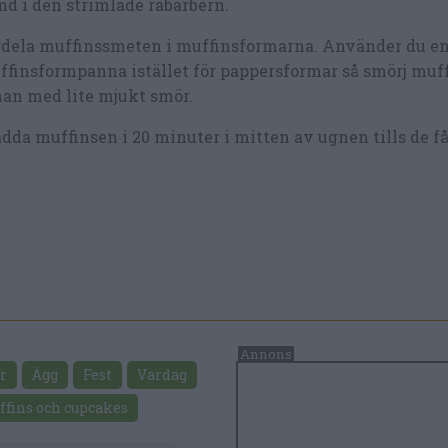
d i den strimlade rabarbern.
rdela muffinssmeten i muffinsformarna. Använder du e
finsformpanna istället för pappersformar så smörj mu
an med lite mjukt smör.
dda muffinsen i 20 minuter i mitten av ugnen tills de fåt
r
Ägg
Fest
Vardag
ffins och cupcakes