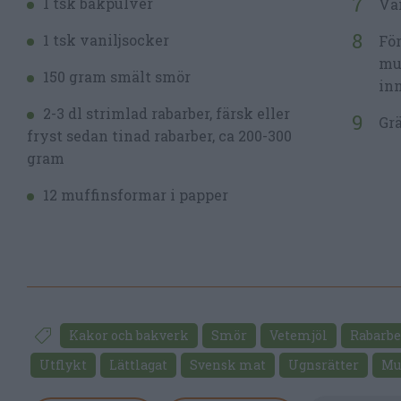
1 tsk bakpulver
Vän
1 tsk vaniljsocker
Fö
muf
150 gram smält smör
inn
2-3 dl strimlad rabarber, färsk eller
Grä
fryst sedan tinad rabarber, ca 200-300
gram
12 muffinsformar i papper
Kakor och bakverk
Smör
Vetemjöl
Rabarbe
Utflykt
Lättlagat
Svensk mat
Ugnsrätter
Mu