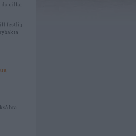
 du gillar
ll festlig
 nybakta
ära
,
kså bra