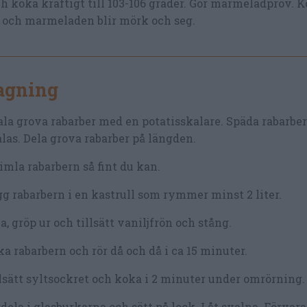
koka kraftigt till 103-106 grader. Gör marmeladprov. K
rt och marmeladen blir mörk och seg.
lagning
la grova rabarber med en potatisskalare. Späda rabarber
las. Dela grova rabarber på längden.
imla rabarbern så fint du kan.
g rabarbern i en kastrull som rymmer minst 2 liter.
a, gröp ur och tillsätt vaniljfrön och stång.
a rabarbern och rör då och då i ca 15 minuter.
lsätt syltsockret och koka i 2 minuter under omrörning.
dela i glasburkarna och sätt på lock. Låt svalna. Förvara