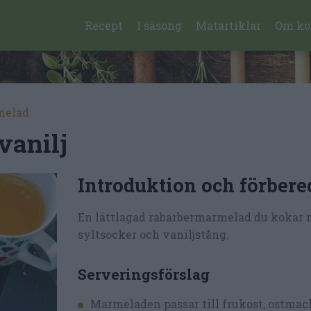
Recept
I säsong
Matartiklar
Om ko
melad
vanilj
Introduktion och förbere
En lättlagad rabarbermarmelad du kokar
syltsocker och vaniljstång.
Serveringsförslag
Marmeladen passar till frukost, ostmack