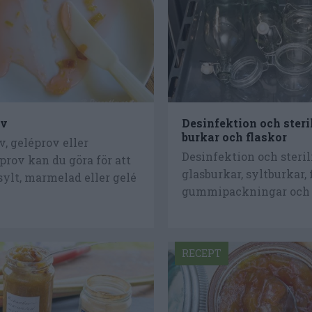
ov
Desinfektion och steri
burkar och flaskor
, geléprov eller
Desinfektion och steril
rov kan du göra för att
glasburkar, syltburkar, 
ylt, marmelad eller gelé
gummipackningar och l
RECEPT