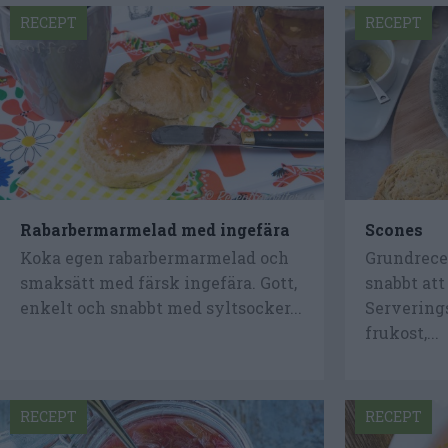
RECEPT
RECEPT
Rabarbermarmelad med ingefära
Scones
Koka egen rabarbermarmelad och
Grundrece
smaksätt med färsk ingefära. Gott,
snabbt at
enkelt och snabbt med syltsocker...
Serverings
frukost,...
RECEPT
RECEPT