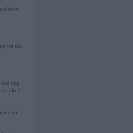
rmeladen
binsyra om
.
 ösa upp
r en sked
 minuter