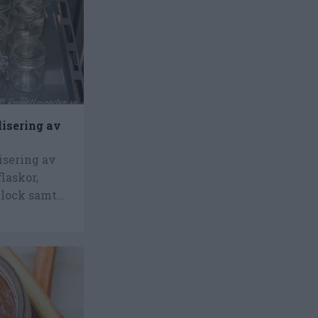
lisering av
isering av
flaskor,
ock samt...