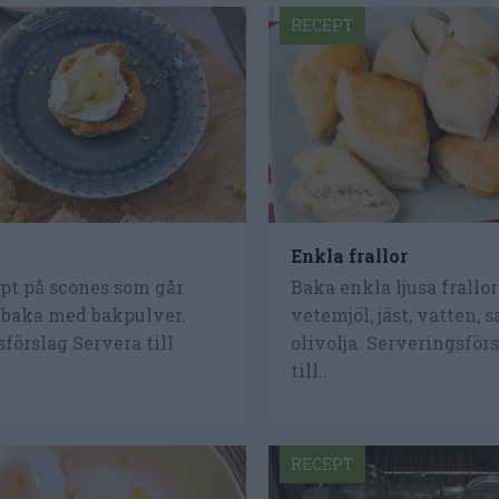
RECEPT
Enkla frallor
pt på scones som går
Baka enkla ljusa frallo
t baka med bakpulver.
vetemjöl, jäst, vatten, s
förslag Servera till
olivolja. Serveringsför
till...
RECEPT