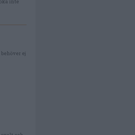
oka inte
 behöver ej
 svalt och