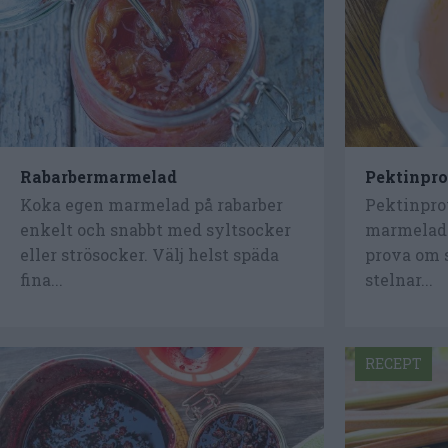
Rabarbermarmelad
Pektinpr
Koka egen marmelad på rabarber
Pektinprov
enkelt och snabbt med syltsocker
marmeladp
eller strösocker. Välj helst späda
prova om s
fina...
stelnar...
RECEPT