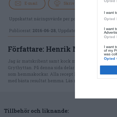
Opted 
E-mail
Skriv ut
I want t
Uppskattat näringsvärde per portion:
47 kcal
Opted 
I want 
Publicerat:
2016-06-28
,
Uppdaterat:
2023-08-30
Advertis
Opted 
Författare:
Henrik Mattsson
I want t
of my P
was col
Opted 
Jag är matskribent samt kock med en fil. kand i Må
Grythyttan. På denna sida delar jag med mig av tusen
som hemmakockar. Alla recept har jag provlagat, skr
med bästa resultat hemma. Läs mer
om mig
.
Tillbehör och liknande: