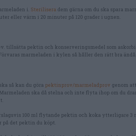
marmeladen i.
Sterilisera
dem gärna om du ska spara ma
ter eller värm i 20 minuter på 120 grader i ugnen.
h ev. tillsätta pektin och konserveringsmedel som askor
Förvaras marmeladen i kylen så håller den rätt bra ändå
ska så kan du göra
pektinprov/marmeladprov
genom att
. Marmeladen ska då stelna och inte flyta ihop om du dra
t.
förslagsvis 100 ml flytande pektin och koka ytterligare 3
r på det pektin du köpt.