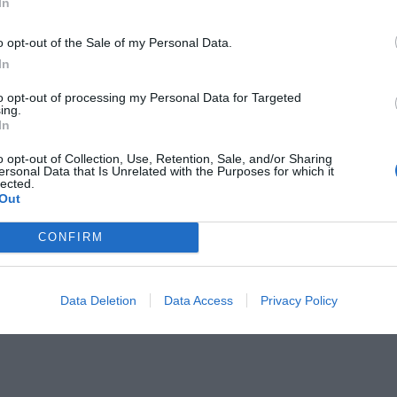
In
Medel:
4
(
50
röster)
o opt-out of the Sale of my Personal Data.
In
to opt-out of processing my Personal Data for Targeted
ing.
In
o opt-out of Collection, Use, Retention, Sale, and/or Sharing
ersonal Data that Is Unrelated with the Purposes for which it
lected.
Out
ltidsvetenskap från restauranghögskolan i
tals olika recept för alla smaker - noviser
CONFIRM
ivit och fotat så att du ska kunna laga dem
Data Deletion
Data Access
Privacy Policy