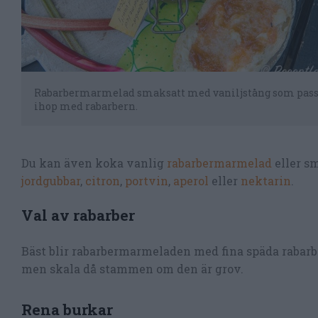
Rabarbermarmelad smaksatt med vaniljstång som pass
ihop med rabarbern.
Du kan även koka vanlig
rabarbermarmelad
eller s
jordgubbar
,
citron
,
portvin
,
aperol
eller
nektarin
.
Val av rabarber
Bäst blir rabarbermarmeladen med fina späda rabarbe
men skala då stammen om den är grov.
Rena burkar