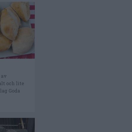
r av
alt och lite
slag Goda