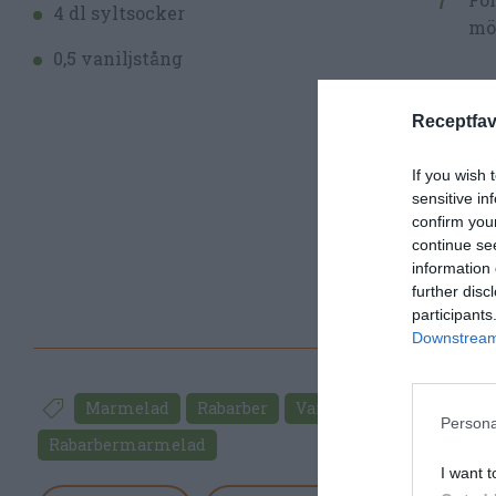
4 dl syltsocker
mör
0,5 vaniljstång
Receptfav
If you wish 
sensitive in
confirm you
continue se
information 
further disc
participants
Downstream 
Marmelad
Rabarber
Vardag
Frukost
Sve
Persona
Rabarbermarmelad
I want t