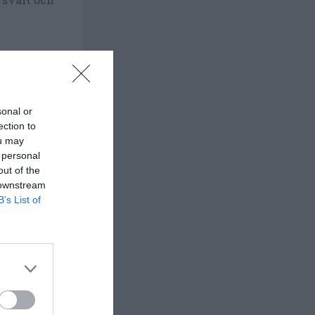
sonal or
ection to
ou may
 personal
out of the
 downstream
B’s List of