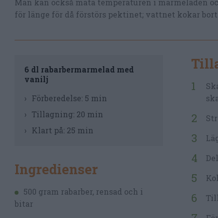
Man kan också mäta temperaturen i marmeladen och 
för länge för då förstörs pektinet; vattnet kokar bo
Til
6 dl rabarbermarmelad med
vanilj
Ska
Förberedelse:
5 min
ska
Tillagning:
20 min
Str
Klart på:
25 min
Läg
Del
Ingredienser
Kok
500 gram rabarber, rensad och i
Til
bitar
För