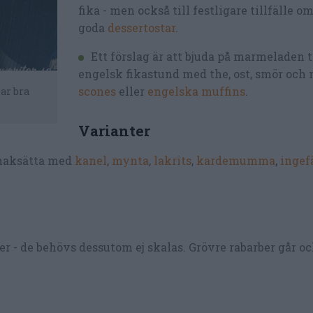
fika - men också till festligare tillfälle om
goda
dessertostar
.
Ett förslag är att bjuda på marmeladen ti
engelsk fikastund med the, ost, smör och
scones
eller
engelska muffins
.
ar bra
Varianter
maksätta med
kanel
,
mynta
,
lakrits
,
kardemumma
,
ingef
r - de behövs dessutom ej skalas. Grövre rabarber går oc