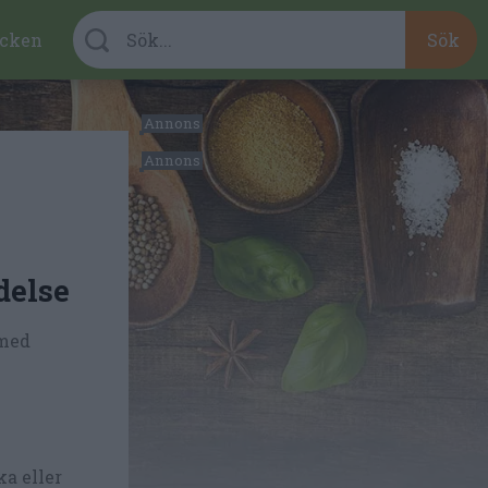
cken
delse
 med
a eller