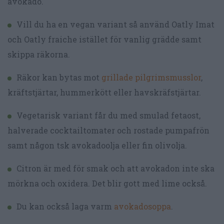
avokado.
Vill du ha en vegan variant så använd Oatly Imat
och Oatly fraiche istället för vanlig grädde samt
skippa räkorna.
Räkor kan bytas mot
grillade pilgrimsmusslor
,
kräftstjärtar, hummerkött eller havskräfstjärtar.
Vegetarisk variant får du med smulad fetaost,
halverade cocktailtomater och rostade pumpafrön
samt någon tsk avokadoolja eller fin olivolja.
Citron är med för smak och att avokadon inte ska
mörkna och oxidera. Det blir gott med lime också.
Du kan också laga varm
avokadosoppa
.