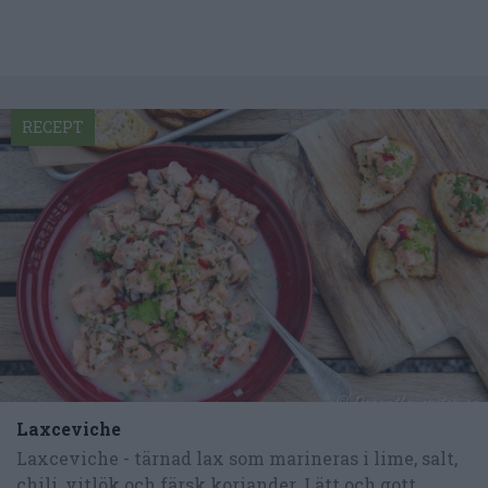
RECEPT
Laxceviche
Laxceviche - tärnad lax som marineras i lime, salt,
chili, vitlök och färsk koriander. Lätt och gott...