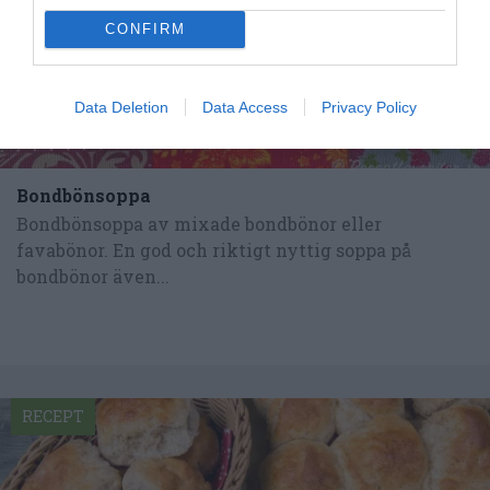
CONFIRM
Data Deletion
Data Access
Privacy Policy
Bondbönsoppa
Bondbönsoppa av mixade bondbönor eller
favabönor. En god och riktigt nyttig soppa på
bondbönor även...
RECEPT