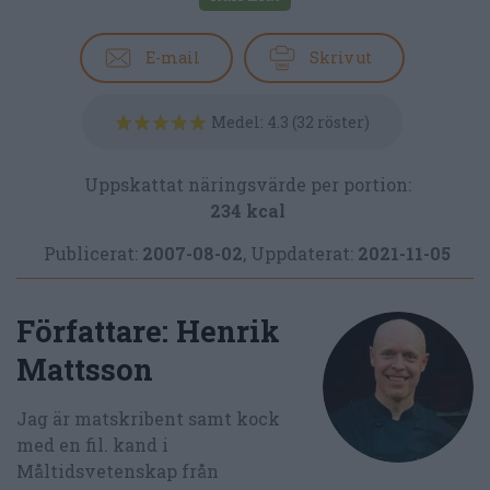
E-mail
Skriv ut
Medel:
4.3
(
32
röster)
Uppskattat näringsvärde per portion:
234 kcal
Publicerat:
2007-08-02
,
Uppdaterat:
2021-11-05
Författare:
Henrik
Mattsson
Jag är matskribent samt kock
med en fil. kand i
Måltidsvetenskap från