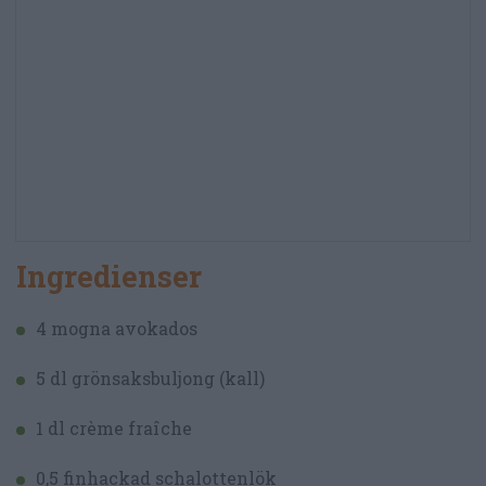
Ingredienser
4 mogna avokados
5 dl grönsaksbuljong (kall)
1 dl crème fraîche
0,5 finhackad schalottenlök