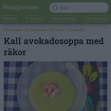
Recept
I säsong
Matartiklar
Om kocken
Startsida
›
Kategorier
›
Råvara
›
Avokado
Kall avokadosoppa med
räkor