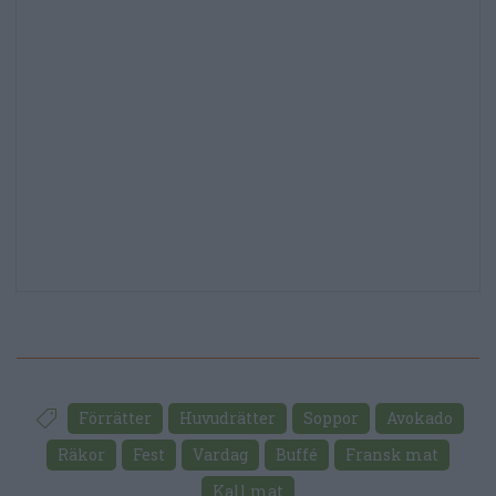
Förrätter
Huvudrätter
Soppor
Avokado
Räkor
Fest
Vardag
Buffé
Fransk mat
Kall mat