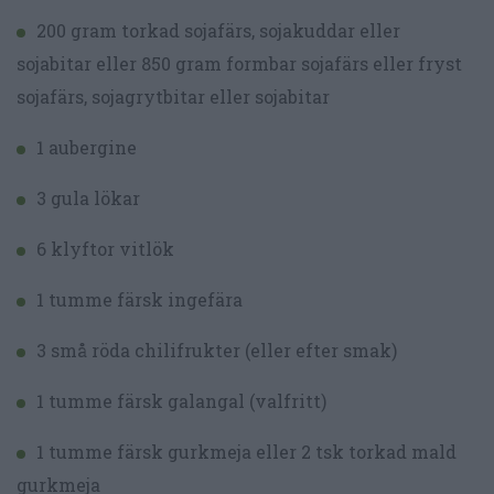
200 gram torkad sojafärs, sojakuddar eller
sojabitar eller 850 gram formbar sojafärs eller fryst
sojafärs, sojagrytbitar eller sojabitar
1 aubergine
3 gula lökar
6 klyftor vitlök
1 tumme färsk ingefära
3 små röda chilifrukter (eller efter smak)
1 tumme färsk galangal (valfritt)
1 tumme färsk gurkmeja eller 2 tsk torkad mald
gurkmeja