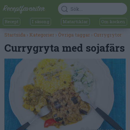
Recept
I säsong
Matartiklar
Om kocken
Startsida
›
Kategorier
›
Övriga taggar
›
Currygrytor
Currygryta med sojafärs