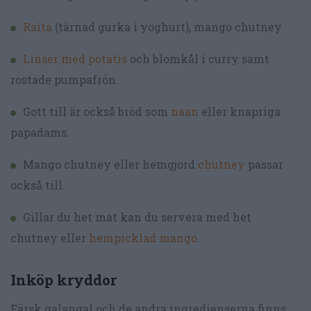
Raita
(tärnad gurka i yoghurt), mango chutney
Linser med potatis
och blomkål i curry samt
rostade pumpafrön.
Gott till är också bröd som
naan
eller knapriga
papadams.
Mango chutney eller hemgjord
chutney
passar
också till.
Gillar du het mat kan du servera med het
chutney eller
hempicklad mango
.
Inköp kryddor
Färsk galangal och de andra ingredienserna finns