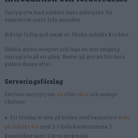
Currygryta med sojafärs samt aubergine. En
vegetarisk curry från grunden.
Riktigt fyllig god smak av färska indiska kryddor.
Dubbla gärna receptet och laga en stor omgång
currygryta på en gång. Rester på grytan blir bara
godare dagen efter.
Serveringsförslag
Servera currygrytan
ris
eller
råris
och mango
chutney.
Ett förslag är som på bilden med basmatiris
kokt
på indiskt vis
med 2-3 hela kardemumma, 1
kanelstång samt 3 krm gurkmeja)