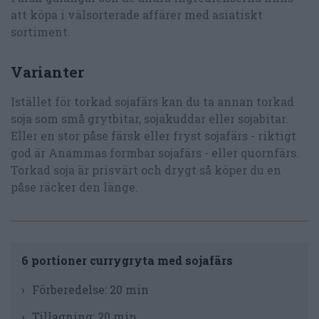
att köpa i välsorterade affärer med asiatiskt
sortiment.
Varianter
Istället för torkad sojafärs kan du ta annan torkad
soja som små grytbitar, sojakuddar eller sojabitar.
Eller en stor påse färsk eller fryst sojafärs - riktigt
god är Anammas formbar sojafärs - eller quornfärs.
Torkad soja är prisvärt och drygt så köper du en
påse räcker den länge.
6 portioner currygryta med sojafärs
Förberedelse:
20 min
Tillagning:
20 min