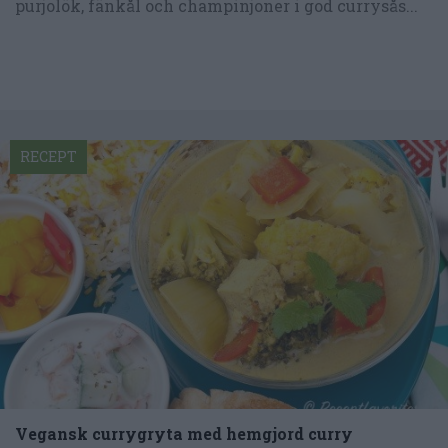
purjolök, fänkål och champinjoner i god currysås...
RECEPT
Vegansk currygryta med hemgjord curry