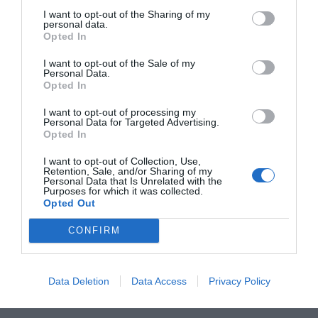
RECEPT
I want to opt-out of the Sharing of my
personal data.
Opted In
I want to opt-out of the Sale of my
Personal Data.
Opted In
I want to opt-out of processing my
Personal Data for Targeted Advertising.
Opted In
I want to opt-out of Collection, Use,
Retention, Sale, and/or Sharing of my
Personal Data that Is Unrelated with the
Purposes for which it was collected.
Vegansk raita
Opted Out
Vegansk raita är en Indisk kall sås utan yoghurt
CONFIRM
men med Oatly fraiche eller havregurt. En röra
med...
Data Deletion
Data Access
Privacy Policy