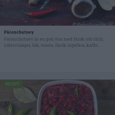
Päronchutney
Päronchutney är en god röra med färsk röd chili,
cidervinäger, lök, russin, färsk ingefära, kaffir...
RECEPT