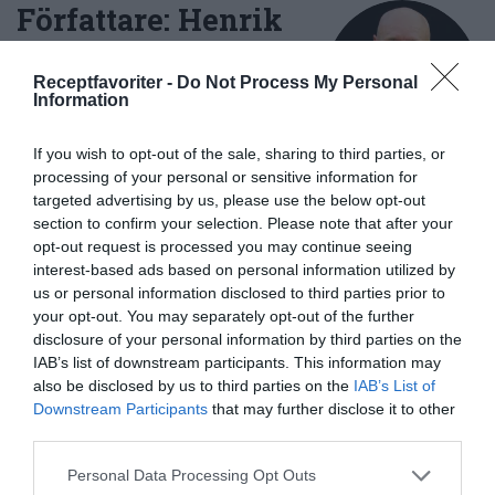
Författare:
Henrik
Mattsson
Receptfavoriter -
Do Not Process My Personal
Information
Jag är matskribent samt kock
med en fil. kand i
If you wish to opt-out of the sale, sharing to third parties, or
Måltidsvetenskap från
processing of your personal or sensitive information for
restauranghögskolan i Grythyttan. På denna sida
targeted advertising by us, please use the below opt-out
delar jag med mig av tusentals olika recept för alla
section to confirm your selection. Please note that after your
smaker - noviser som hemmakockar. Alla recept
opt-out request is processed you may continue seeing
har jag provlagat, skrivit och fotat så att du ska
interest-based ads based on personal information utilized by
kunna laga dem med bästa resultat hemma. Läs mer
us or personal information disclosed to third parties prior to
your opt-out. You may separately opt-out of the further
om mig
.
disclosure of your personal information by third parties on the
IAB’s list of downstream participants. This information may
also be disclosed by us to third parties on the
IAB’s List of
Downstream Participants
that may further disclose it to other
Tillbehör och liknande:
third parties.
Personal Data Processing Opt Outs