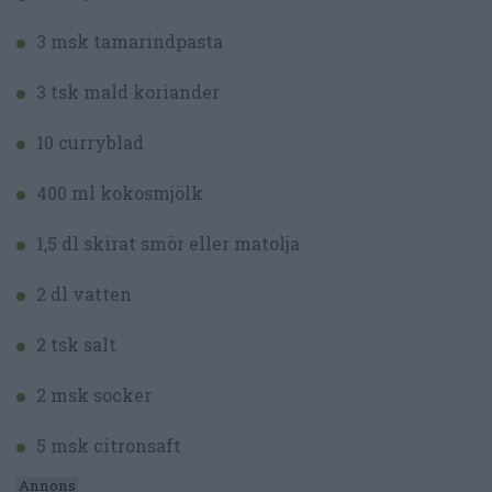
3 msk tamarindpasta
3 tsk mald koriander
10 curryblad
400 ml kokosmjölk
1,5 dl skirat smör eller matolja
2 dl vatten
2 tsk salt
2 msk socker
5 msk citronsaft