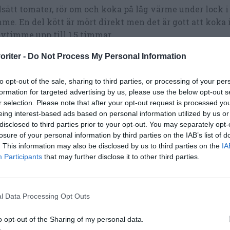
lsätt tomater, rör om och koka på låg värme under lock i
me. En del kött är mört direkt men det är gott att koka 
vtimme upp till 1,5 timmar.
ar du chili con carnen med segare kött som högrev får
oriter -
Do Not Process My Personal Information
 2-2,5 timmar innan köttet är mört. Rör då och då. Tills
kså de vita bönorna okokta tillsammans med tomatsåsen
to opt-out of the sale, sharing to third parties, or processing of your per
formation for targeted advertising by us, please use the below opt-out s
 koka mjuka i chili con carnen från början.
r selection. Please note that after your opt-out request is processed y
eing interest-based ads based on personal information utilized by us or
lj och skär paprikan i bitar och tillsätt när det är någon
disclosed to third parties prior to your opt-out. You may separately opt-
lvtimme kvar av koktiden.
losure of your personal information by third parties on the IAB’s list of
. This information may also be disclosed by us to third parties on the
IA
ka: när köttet kokat mört: tillsätt de kokta bönorna (o
Participants
that may further disclose it to other third parties.
at med dem från början), rör och koka upp.
ka av chili con carnen med chili som några droppar taba
äger, socker och svartpeppar.
l Data Processing Opt Outs
gon nypa socker och msk vinäger kan man också juster
o opt-out of the Sharing of my personal data.
 på chili con carnen.