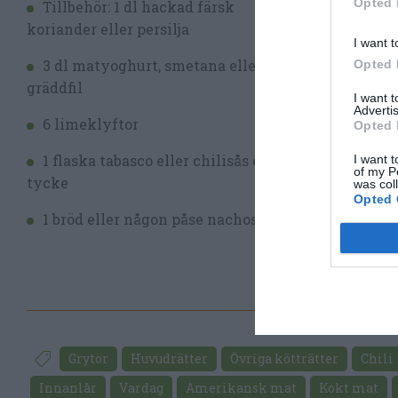
Opted 
Tillbehör: 1 dl hackad färsk
koriander eller persilja
I want t
3 dl matyoghurt, smetana eller
Opted 
gräddfil
I want 
Advertis
6 limeklyftor
Opted 
1 flaska tabasco eller chilisås efter
I want t
of my P
tycke
was col
Opted 
1 bröd eller någon påse nachos
Grytor
Huvudrätter
Övriga kötträtter
Chili
Innanlår
Vardag
Amerikansk mat
Kokt mat