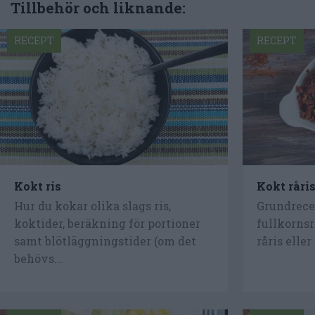
Tillbehör och liknande:
RECEPT
RECEPT
Kokt ris
Kokt råri
Hur du kokar olika slags ris,
Grundrecep
koktider, beräkning för portioner
fullkornsr
samt blötläggningstider (om det
råris eller 
behövs...