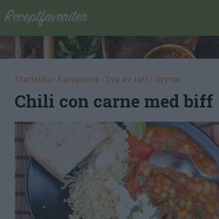
Startsida
›
Kategorier
›
Typ av rätt
›
Grytor
Chili con carne med biff