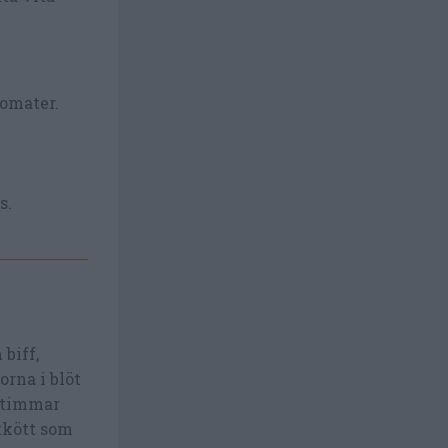
tomater.
s.
biff,
orna i blöt
2 timmar
ytkött som