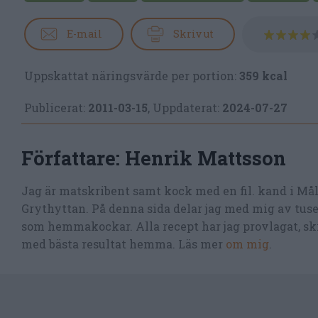
E-mail
Skriv ut
Uppskattat näringsvärde per portion:
359 kcal
Publicerat:
2011-03-15
,
Uppdaterat:
2024-07-27
Författare:
Henrik Mattsson
Jag är matskribent samt kock med en fil. kand i Må
Grythyttan. På denna sida delar jag med mig av tusen
som hemmakockar. Alla recept har jag provlagat, skr
med bästa resultat hemma. Läs mer
om mig
.