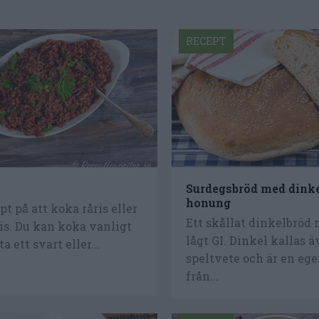
RECEPT
s
Surdegsbröd med dink
honung
t på att koka råris eller
Ett skållat dinkelbröd 
is. Du kan koka vanligt
lågt GI. Dinkel kallas 
ta ett svart eller...
speltvete och är en ege
från...