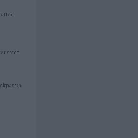
botten.
cker samt
stekpanna