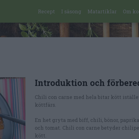
Recept
I säsong
Matartiklar
Om ko
Introduktion och förbere
Chili con carne med hela bitar kött iställe
köttfärs.
En het gryta med biff, chili, bönor, paprika
och tomat. Chili con carne betyder chili
kött.