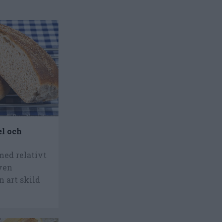
el och
med relativt
även
n art skild