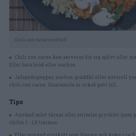
Chili con carne med biff
Chili con carne kan serveras för sig självt eller med
Eller bara bröd eller nachos.
Jalapeñopeppar, nachos, gräddfil eller naturell yo
chili con carne. Guacamole är också gott till.
Tips
Använd mört tärnat eller strimlat grytkött (som på
chilin 1 - 1,5 timmar.
Eller använd grytkött som högrev och koka i ca 