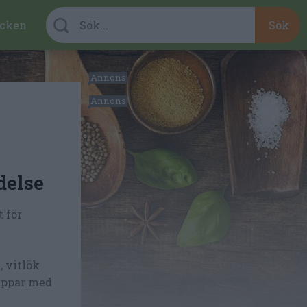
cken
delse
t för
, vitlök
peppar med