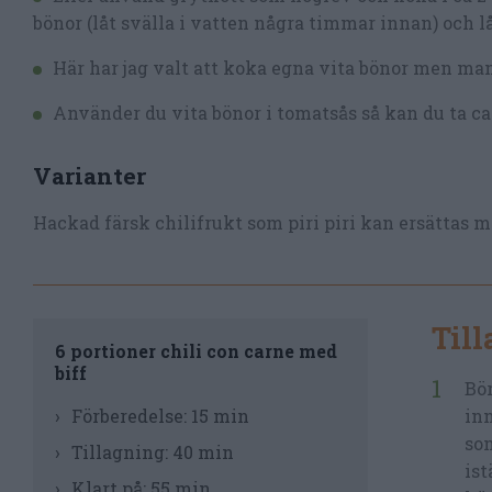
bönor (låt svälla i vatten några timmar innan) och l
Här har jag valt att koka egna vita bönor men man
Använder du vita bönor i tomatsås så kan du ta ca 
Varianter
Hackad färsk chilifrukt som piri piri kan ersättas m
Til
6 portioner chili con carne med
biff
Bör
Förberedelse:
15 min
inn
som
Tillagning:
40 min
ist
Klart på:
55 min