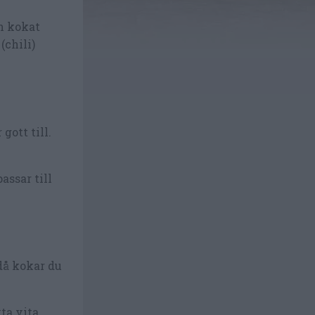
ch kokat
(chili)
gott till.
assar till
 då kokar du
ta vita