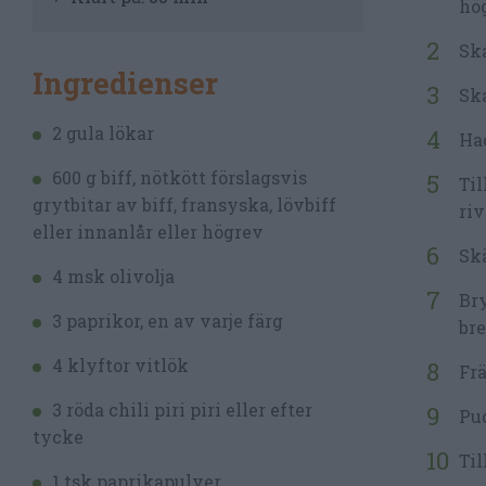
hög
Ska
Ingredienser
Ska
2 gula lökar
Hac
600 g biff, nötkött förslagsvis
Til
grytbitar av biff, fransyska, lövbiff
riv
eller innanlår eller högrev
Skä
4 msk olivolja
Bry
3 paprikor, en av varje färg
bre
4 klyftor vitlök
Fr
3 röda chili piri piri eller efter
Pud
tycke
Til
1 tsk paprikapulver