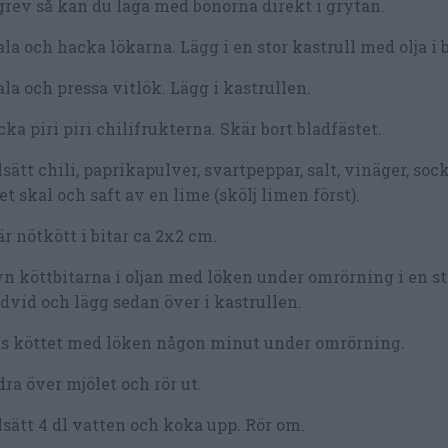
rev så kan du laga med bönorna direkt i grytan.
la och hacka lökarna. Lägg i en stor kastrull med olja i 
la och pressa vitlök. Lägg i kastrullen.
ka piri piri chilifrukterna. Skär bort bladfästet.
lsätt chili, paprikapulver, svartpeppar, salt, vinäger, so
et skal och saft av en lime (skölj limen först).
r nötkött i bitar ca 2x2 cm.
n köttbitarna i oljan med löken under omrörning i en 
dvid och lägg sedan över i kastrullen.
äs köttet med löken någon minut under omrörning.
ra över mjölet och rör ut.
lsätt 4 dl vatten och koka upp. Rör om.