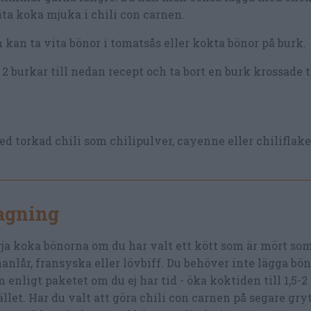
åta koka mjuka i chili con carnen.
 kan ta vita bönor i tomatsås eller kokta bönor på burk.
2 burkar till nedan recept och ta bort en burk krossade 
ed torkad chili som chilipulver, cayenne eller chiliflake
lagning
ja koka bönorna om du har valt ett kött som är mört som 
anlår, fransyska eller lövbiff. Du behöver inte lägga bön
 enligt paketet om du ej har tid - öka koktiden till 1,5-
ället. Har du valt att göra chili con carnen på segare gr