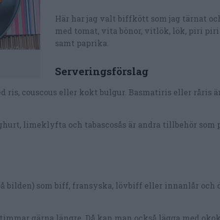
Här har jag valt biffkött som jag tärnat o
med tomat, vita bönor, vitlök, lök, piri piri 
samt paprika.
Serveringsförslag
 ris, couscous eller kokt bulgur. Basmatiris eller råris är 
ghurt, limeklyfta och tabascosås är andra tillbehör som p
 bilden) som biff, fransyska, lövbiff eller innanlår och
2 timmar gärna längre. Då kan man också lägga med okok