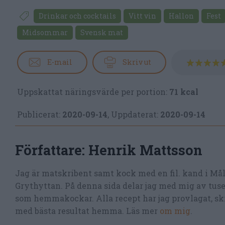
Drinkar och cocktails
Vitt vin
Hallon
Fest
Midsommar
Svensk mat
E-mail
Skriv ut
Uppskattat näringsvärde per portion:
71 kcal
Publicerat:
2020-09-14
,
Uppdaterat:
2020-09-14
Författare:
Henrik Mattsson
Jag är matskribent samt kock med en fil. kand i Må
Grythyttan. På denna sida delar jag med mig av tusen
som hemmakockar. Alla recept har jag provlagat, skr
med bästa resultat hemma. Läs mer
om mig
.