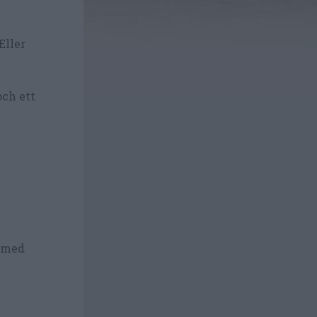
Eller
och ett
a med