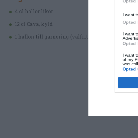
Opted 
Fyl
4 cl hallonlikör
I want t
Ser
Opted 
12 cl Cava, kyld
I want 
1 hallon till garnering (valfritt)
Advertis
Opted 
I want t
of my P
was col
Opted 