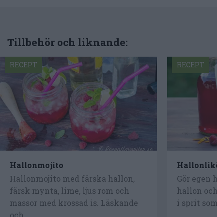
Tillbehör och liknande:
RECEPT
RECEPT
Hallonmojito
Hallonlik
Hallonmojito med färska hallon,
Gör egen 
färsk mynta, lime, ljus rom och
hallon och
massor med krossad is. Läskande
i sprit som
och...