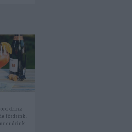
jord drink
e fördrink,
nner drink...