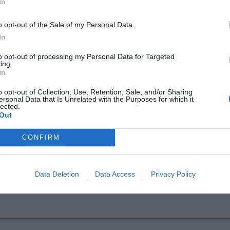
In
l på med Cava.
o opt-out of the Sale of my Personal Data.
vera.
In
to opt-out of processing my Personal Data for Targeted
ing.
In
o opt-out of Collection, Use, Retention, Sale, and/or Sharing
ersonal Data that Is Unrelated with the Purposes for which it
lected.
Out
CONFIRM
Data Deletion
Data Access
Privacy Policy