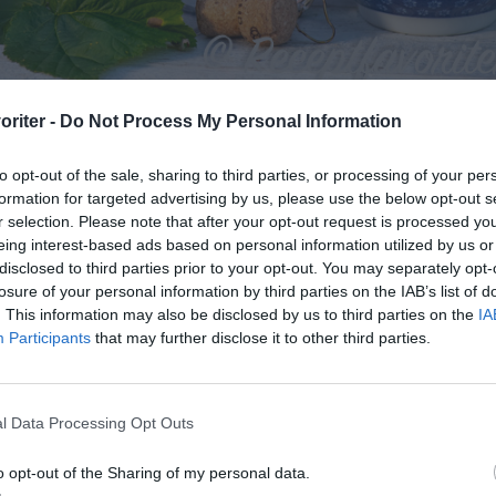
oriter -
Do Not Process My Personal Information
lkomstdrink.
to opt-out of the sale, sharing to third parties, or processing of your per
formation for targeted advertising by us, please use the below opt-out s
r selection. Please note that after your opt-out request is processed y
eing interest-based ads based on personal information utilized by us or
lagning
disclosed to third parties prior to your opt-out. You may separately opt-
losure of your personal information by third parties on the IAB’s list of
. This information may also be disclosed by us to third parties on the
IA
 först hallonlikör - här behöver du framförhållning på c
Participants
that may further disclose it to other third parties.
er använd köpt hallonlikör.
till att likör och cava är väl kyld.
l Data Processing Opt Outs
änd förslagsvis ett flöjtglas eller champagneglas.
o opt-out of the Sharing of my personal data.
 och tillsätt likör.