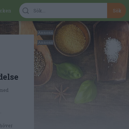
cken
delse
med
.
ehöver