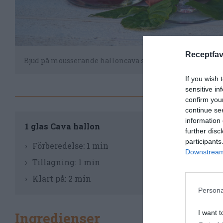
Receptfav
Bjud på mousserande halloncava som fördrink eller vä
If you wish 
sensitive in
confirm you
continue se
Til
information 
1 glas Cava hallon
further disc
participants
Gör
Förberedelse:
1 min
Downstream 
Ell
Tillagning:
1 min
Se 
Klart på:
2 min
Persona
Anv
I want t
Ingredienser
Mät