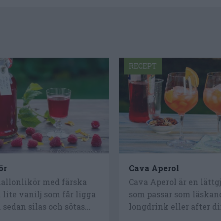
RECEPT
ör
Cava Aperol
hallonlikör med färska
Cava Aperol är en lättg
 lite vanilj som får ligga
som passar som läskand
 sedan silas och sötas...
longdrink eller after di