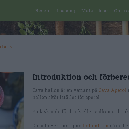
Recept
I säsong
Matartiklar
Om ko
ktails
Introduktion och förbere
Cava hallon är en variant på
Cava Aperol
hallonlikör istället för aperol.
En läskande fördrink eller välkomstdrink
Du behöver först göra
hallonlikör
så du b