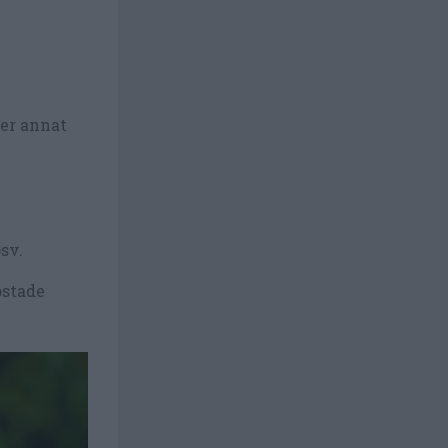
ler annat
osv.
rostade