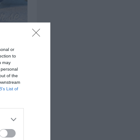
sonal or
ection to
ou may
 personal
out of the
 downstream
B’s List of
a 3 veckor.