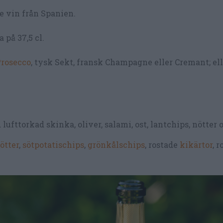
e vin från Spanien.
 på 37,5 cl.
rosecco
, tysk Sekt, fransk Champagne eller Cremant; el
lufttorkad skinka, oliver, salami, ost, lantchips, nötter 
ötter
,
sötpotatischips
,
grönkålschips
, rostade
kikärtor
, 