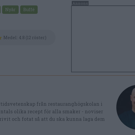
Nyår
Buffé
Medel:
4.8
(
12
röster)
ltidsvetenskap från restauranghögskolan i
tals olika recept för alla smaker - noviser
ivit och fotat så att du ska kunna laga dem