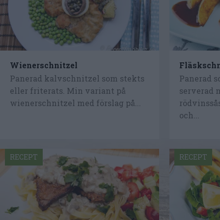
Wienerschnitzel
Fläskschn
Panerad kalvschnitzel som stekts
Panerad s
eller friterats. Min variant på
serverad m
wienerschnitzel med förslag på...
rödvinssås
och...
RECEPT
RECEPT