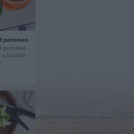
ed parmesan
d parmesan
 och sallad
h