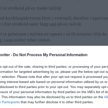
l ut ströbröd på en tredje tallrik.
d kycklingskivorna först i vetemjöl, därefter i uppvisp
t i fint ströbröd samt lägg upp på en tallrik.
t in potatisen i mitten av ugnen i ca 25 minuter tills de 
g. Laga under tiden resten.
ta upp hälften av smör och olja i en stekpanna och stek t
oriter -
Do Not Process My Personal Information
nitzlar i taget. Det tar ca 5 minuter på varje sida på m
 ströbrödet annars lätt bränner om du steker på högsta 
to opt-out of the sale, sharing to third parties, or processing of your per
 också tillsätta mer olja och nästan fritera schnitzlarna
formation for targeted advertising by us, please use the below opt-out s
r selection. Please note that after your opt-out request is processed y
g upp de nystekta schnitzlarna på ett ugnsbleck. När du
eing interest-based ads based on personal information utilized by us or
tzlarna så sätt in i ugnen med potatisen någon minut o
disclosed to third parties prior to your opt-out. You may separately opt-
när potatisen är klar.
losure of your personal information by third parties on the IAB’s list of
. This information may also be disclosed by us to third parties on the
IA
a gröna ärtor några minuter och häll av.
Participants
that may further disclose it to other third parties.