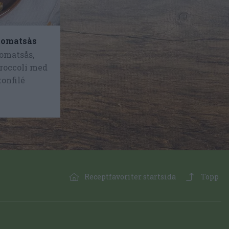
tomatsås
omatsås,
broccoli med
onfilé
Receptfavoriter startsida
Topp