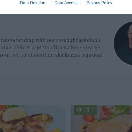
Data Deletion
Data Access
Privacy Policy
ltidsvetenskap från restauranghögskolan i
tals olika recept för alla smaker - noviser
ivit och fotat så att du ska kunna laga dem
RECEPT