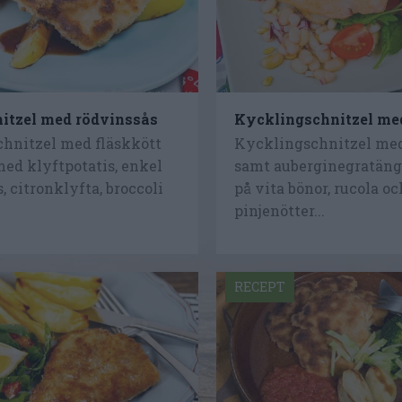
itzel med rödvinssås
Kycklingschnitzel m
chnitzel med fläskkött
Kycklingschnitzel me
ed klyftpotatis, enkel
samt auberginegratäng
, citronklyfta, broccoli
på vita bönor, rucola oc
pinjenötter...
RECEPT