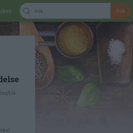
cken
delse
ingfilé
enkel