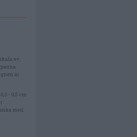
skala ev.
kpanna.
ugnen är
0,3 - 0,5 cm
r
banka med.