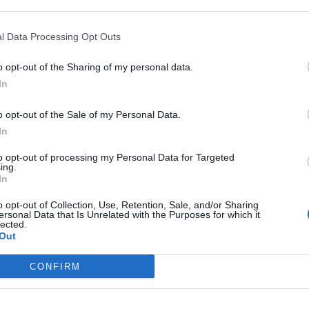
lj och skiva en lime till servering.
a och pressa en lime i en skål. Blanda i yoghurt till en ka
l Data Processing Opt Outs
ut och servera kycklingsnitzlarna med yoghurt- och li
o opt-out of the Sharing of my personal data.
na ärter, limeskivor och klyftpotatis.
In
o opt-out of the Sale of my Personal Data.
In
to opt-out of processing my Personal Data for Targeted
ing.
In
Fest
Vardag
Avancerat
o opt-out of Collection, Use, Retention, Sale, and/or Sharing
ersonal Data that Is Unrelated with the Purposes for which it
lected.
Out
Medel:
4.4
(
9
röster)
CONFIRM