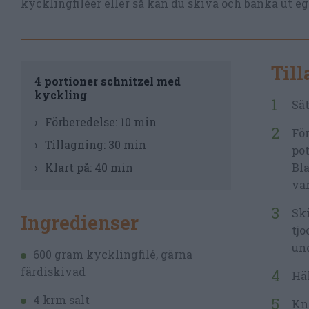
kycklingfiléer eller så kan du skiva och banka ut egn
Til
4 portioner schnitzel med
kyckling
Sät
Förberedelse:
10 min
För
Tillagning:
30 min
pot
Klart på:
40 min
Bla
var
Ski
Ingredienser
tjo
und
600 gram kycklingfilé, gärna
färdiskivad
Häl
4 krm salt
Knä