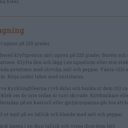
a filéer.
lagning
t ugnen på 225 grader.
bered klyftpotatis: sätt ugnen på 225 grader. Borsta och 
atisen. Klyfta den och lägg i en ugnsform eller stor ste
nda potatisen med olivolja, salt och peppar. Vänta tills 
m. Börja under tiden med snitzlarna.
va kycklingfiléerna i två delar och banka ut dem till ca 
cklek om de inte redan är tunt skivade. Köttbankare elle
ersidan på en kastrull eller gjutjärnspanna går bra att 
l ut mjöl på en tallrik och blanda med salt och peppar.
ck äggen i en djup tallrik och vispa ihop dem lätt.