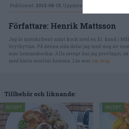
Publicerat:
2012-08-15
,
Uppdaterat:
2022-09-07
Författare:
Henrik Mattsson
Jag är matskribent samt kock med en fil. kand i Må
Grythyttan. På denna sida delar jag med mig av tusen
som hemmakockar. Alla recept har jag provlagat, skr
med bästa resultat hemma. Läs mer
om mig
.
Tillbehör och liknande:
RECEPT
RECEPT