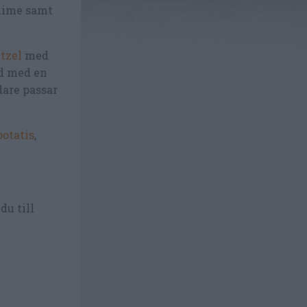
 lime samt
tzel
med
ad med en
dare passar
potatis
,
du till
e