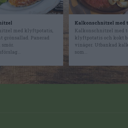
itzel
Kalkonschnitzel med 
itzel med klyftpotatis,
Kalkonschnitzel med t
t grönsallad. Panerad
klyftpotatis och kokt 
i smör.
vinäger. Utbankad kalk
förslag...
som...