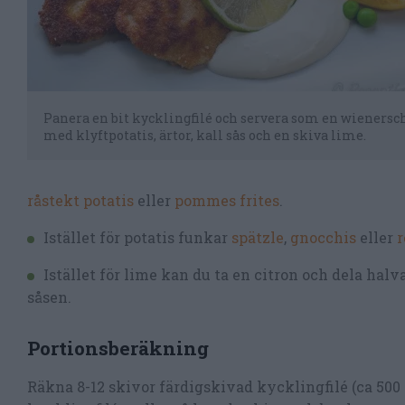
Panera en bit kycklingfilé och servera som en wienersc
med klyftpotatis, ärtor, kall sås och en skiva lime.
råstekt potatis
eller
pommes frites
.
Istället för potatis funkar
spätzle
,
gnocchis
eller
r
Istället för lime kan du ta en citron och dela halva
såsen.
Portionsberäkning
Räkna 8-12 skivor färdigskivad kycklingfilé (ca 500 