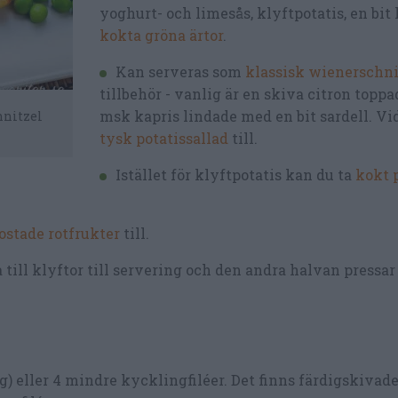
yoghurt- och limesås, klyftpotatis, en bit
kokta gröna ärtor
.
Kan serveras som
klassisk wienerschni
tillbehör - vanlig är en skiva citron topp
msk kapris lindade med en bit sardell. Vi
hnitzel
tysk potatissallad
till.
Istället för klyftpotatis kan du ta
kokt 
ostade rotfrukter
till.
 till klyftor till servering och den andra halvan pressar 
g) eller 4 mindre kycklingfiléer. Det finns färdigskivad