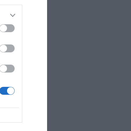
ll sås.
mesåsen,