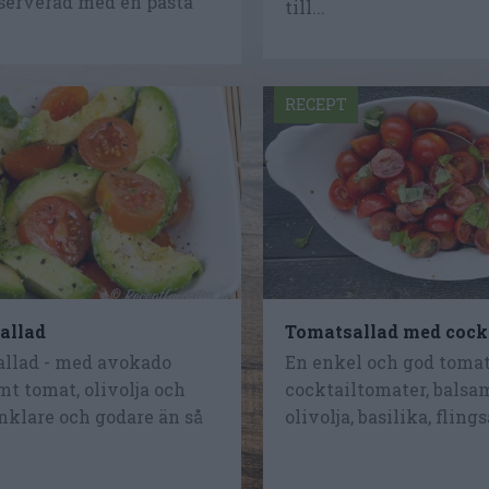
 serverad med en pasta
till...
RECEPT
allad
Tomatsallad med cock
llad - med avokado
En enkel och god toma
mt tomat, olivolja och
cocktailtomater, balsa
nklare och godare än så
olivolja, basilika, flings