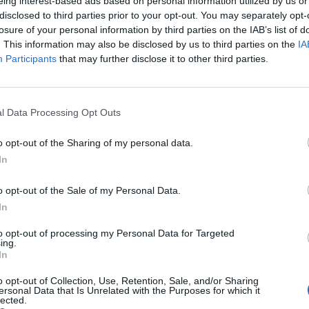
eing interest-based ads based on personal information utilized by us or
disclosed to third parties prior to your opt-out. You may separately opt-
losure of your personal information by third parties on the IAB’s list of
. This information may also be disclosed by us to third parties on the
IA
Participants
that may further disclose it to other third parties.
pinjoner
Fläskschnitzel
l Data Processing Opt Outs
Medel:
4
(
4
röster)
o opt-out of the Sharing of my personal data.
In
o opt-out of the Sale of my Personal Data.
In
to opt-out of processing my Personal Data for Targeted
ing.
In
ltidsvetenskap från restauranghögskolan i
o opt-out of Collection, Use, Retention, Sale, and/or Sharing
ersonal Data that Is Unrelated with the Purposes for which it
tals olika recept för alla smaker - noviser
lected.