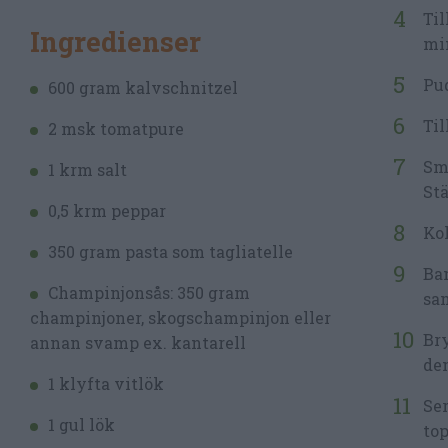
Ti
Ingredienser
mi
Pud
600 gram kalvschnitzel
Til
2 msk tomatpure
Sma
1 krm salt
Stä
0,5 krm peppar
Ko
350 gram pasta som tagliatelle
Ba
Champinjonsås: 350 gram
sam
champinjoner, skogschampinjon eller
Bry
annan svamp ex. kantarell
dem
1 klyfta vitlök
Se
1 gul lök
top