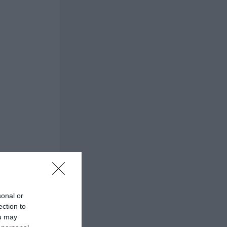
sonal or
ection to
ou may