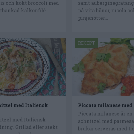
is och kokt broccoli med
samt auberginegratäng
Utbankad kalkonfilé
på vita bönor, rucola oc
pinjenötter...
RECEPT
itzel med Italiensk
Piccata milanese med
Piccata milanese är en
itzel med Italiensk
schnitzel med parmes
ning. Grillad eller stekt
brukar serveras med to