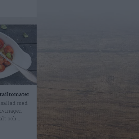
tailtomater
tsallad med
mvinäger,
alt och...