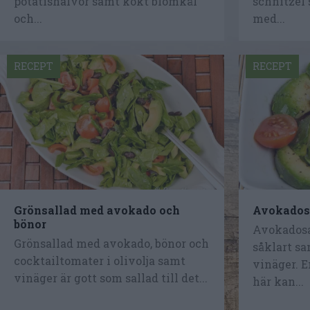
potatishalvor samt kokt blomkål
schnitzel
och...
med...
RECEPT
RECEPT
Grönsallad med avokado och
Avokados
bönor
Avokadosa
Grönsallad med avokado, bönor och
såklart sa
cocktailtomater i olivolja samt
vinäger. E
vinäger är gott som sallad till det...
här kan...