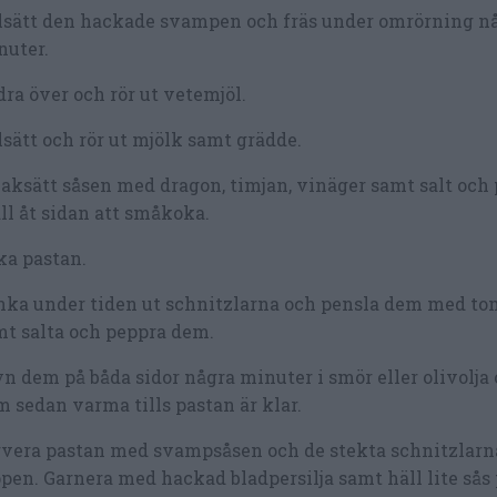
llsätt den hackade svampen och fräs under omrörning n
nuter.
ra över och rör ut vetemjöl.
lsätt och rör ut mjölk samt grädde.
ksätt såsen med dragon, timjan, vinäger samt salt och 
ll åt sidan att småkoka.
ka pastan.
nka under tiden ut schnitzlarna och pensla dem med to
t salta och peppra dem.
n dem på båda sidor några minuter i smör eller olivolja 
 sedan varma tills pastan är klar.
rvera pastan med svampsåsen och de stekta schnitzlarn
pen. Garnera med hackad bladpersilja samt häll lite sås