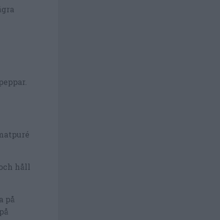
ågra
peppar.
matpuré
och håll
a på
 på