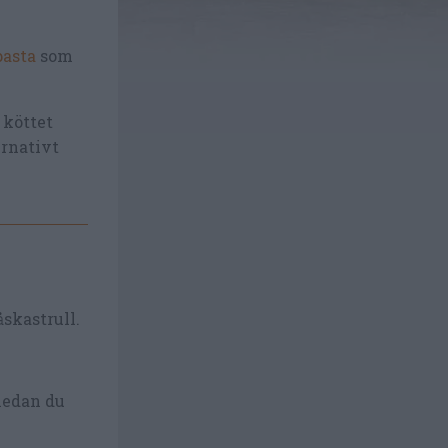
pasta
som
 köttet
ernativt
skastrull.
medan du