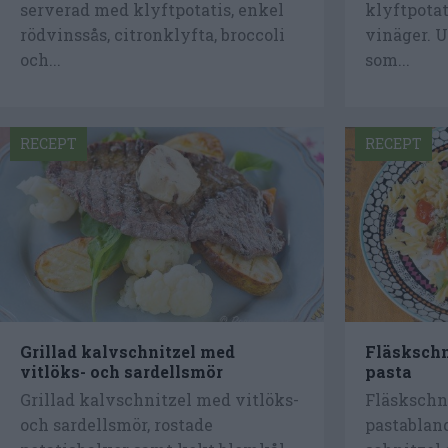
serverad med klyftpotatis, enkel
klyftpotat
rödvinssås, citronklyfta, broccoli
vinäger. 
och...
som...
RECEPT
RECEPT
Grillad kalvschnitzel med
Fläskschn
vitlöks- och sardellsmör
pasta
Grillad kalvschnitzel med vitlöks-
Fläskschn
och sardellsmör, rostade
pastabland