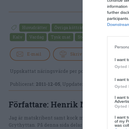
continue se
information 
further disc
participants
Downstream 
Huvudrätter
Övriga kötträtter
Svamp
Cham
Kalv
Vardag
Tysk mat
Stekt mat
Persona
E-mail
Skriv ut
I want t
Opted 
Uppskattat näringsvärde per portion:
785 kcal
I want t
Publicerat:
2011-12-05
,
Uppdaterat:
2021-02-25
Opted 
I want 
Advertis
Författare:
Henrik Mattsson
Opted 
Jag är matskribent samt kock med en fil. kand i Må
I want t
of my P
Grythyttan. På denna sida delar jag med mig av tusen
was col