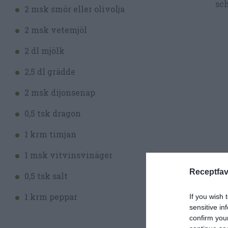
sch
2 msk smör eller olivolja
2 msk vetemjöl
2 dl mjölk
2,5 dl grädde
2 msk dijonsenap
0,5 tsk dragon
1 krm timjan
1 msk vitvinsvinäger
Receptfav
0,5 tsk salt
1 krm peppar
If you wish 
sensitive in
confirm you