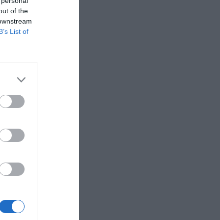
 personal
out of the
 downstream
B’s List of