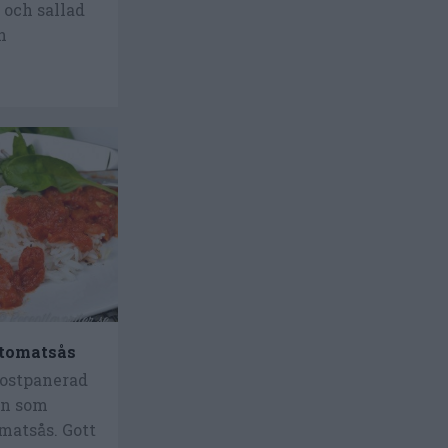
 och sallad
h
 tomatsås
 ostpanerad
an som
matsås. Gott