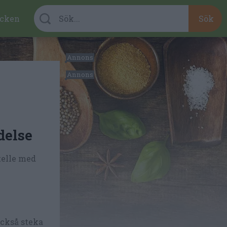
cken
delse
telle med
också steka