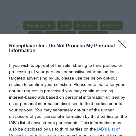
Huvudrätter
Vilt
Vildsvin
Rött vin
Fest
Svensk mat
Ugnsrätter
Receptfavoriter -
Do Not Process My Personal
Information
E-mail
Skriv ut
If you wish to opt-out of the sale, sharing to third parties, or
Medel:
3.7
(
35
röster)
processing of your personal or sensitive information for
targeted advertising by us, please use the below opt-out
section to confirm your selection. Please note that after your
Uppskattat näringsvärde per portion:
opt-out request is processed you may continue seeing
432 kcal
interest-based ads based on personal information utilized by
us or personal information disclosed to third parties prior to
Publicerat:
2006-09-21
,
Uppdaterat:
2020-04-01
your opt-out. You may separately opt-out of the further
disclosure of your personal information by third parties on the
IAB’s list of downstream participants. This information may
Författare:
Henrik
also be disclosed by us to third parties on the
IAB’s List of
Downstream Participants
that may further disclose it to other