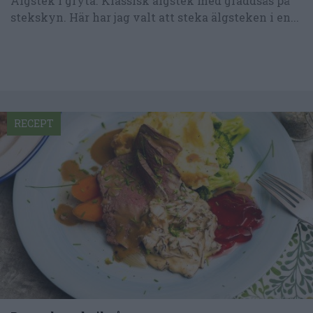
Älgstek i gryta. Klassisk älgstek med gräddsås på
stekskyn. Här har jag valt att steka älgsteken i en...
RECEPT