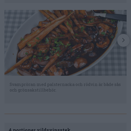
Svampröran med palsternacka och rödvin är både sås
och grönsakstillbehör.
4 portioner vildsvinsstek