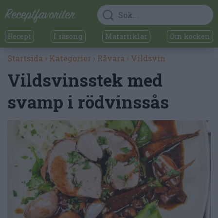
Recept
I säsong
Matartiklar
Om kocken
Startsida
›
Kategorier
›
Råvara
›
Vildsvin
Vildsvinsstek med
svamp i rödvinssås