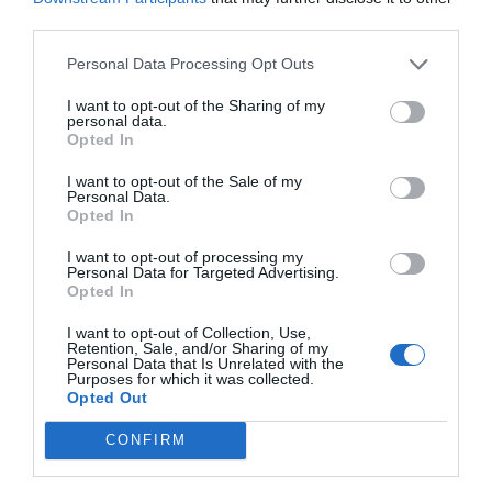
Mattsson
third parties.
Jag är matskribent samt kock
Personal Data Processing Opt Outs
med en fil. kand i
I want to opt-out of the Sharing of my
Måltidsvetenskap från
personal data.
restauranghögskolan i Grythyttan. På denna sida
Opted In
delar jag med mig av tusentals olika recept för alla
I want to opt-out of the Sale of my
smaker - noviser som hemmakockar. Alla recept
Personal Data.
Opted In
har jag provlagat, skrivit och fotat så att du ska
kunna laga dem med bästa resultat hemma. Läs mer
I want to opt-out of processing my
om mig
.
Personal Data for Targeted Advertising.
Opted In
I want to opt-out of Collection, Use,
Retention, Sale, and/or Sharing of my
Personal Data that Is Unrelated with the
Tillbehör och liknande:
Purposes for which it was collected.
Opted Out
CONFIRM
RECEPT