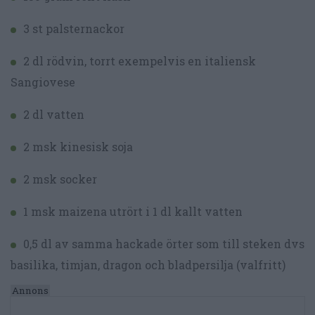
3 st palsternackor
2 dl rödvin, torrt exempelvis en italiensk
Sangiovese
2 dl vatten
2 msk kinesisk soja
2 msk socker
1 msk maizena utrört i 1 dl kallt vatten
0,5 dl av samma hackade örter som till steken dvs
basilika, timjan, dragon och bladpersilja (valfritt)