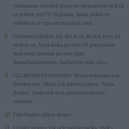
stekpanna. Använd gärna en termometer och ta
ut steken vid 70-75 grader. Spara sedan ev.
stekskyn att spä svampröran med.
Förbered tillbehör när det är ca 40 min kvar på
steken: ex. börja koka potatis till potatismos
med örter, pressad potatis; laga
hasselbackspotatis, tagliatelle eller råris.
TILLBEHÖR SVAMPRÖRA: Rensa svampen och
halvera den. Skala och halvera löken. Tärna
fläsket. Skala och dela palsternackorna i
strimlor.
Fräs fläsket någon minut.
Tillsätt svamp, lök och palsternacka. Stek i