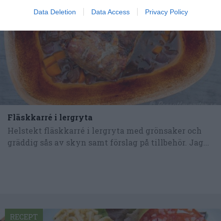
Data Deletion
Data Access
Privacy Policy
Fläskkarré i lergryta
Helstekt fläskkarré i lergryta med grönsaker och
gräddig sås av skyn samt förslag på tillbehör. Jag...
RECEPT