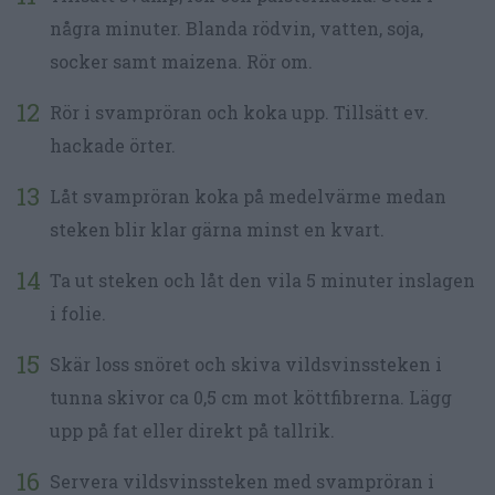
några minuter. Blanda rödvin, vatten, soja,
socker samt maizena. Rör om.
Rör i svampröran och koka upp. Tillsätt ev.
hackade örter.
Låt svampröran koka på medelvärme medan
steken blir klar gärna minst en kvart.
Ta ut steken och låt den vila 5 minuter inslagen
i folie.
Skär loss snöret och skiva vildsvinssteken i
tunna skivor ca 0,5 cm mot köttfibrerna. Lägg
upp på fat eller direkt på tallrik.
Servera vildsvinssteken med svampröran i