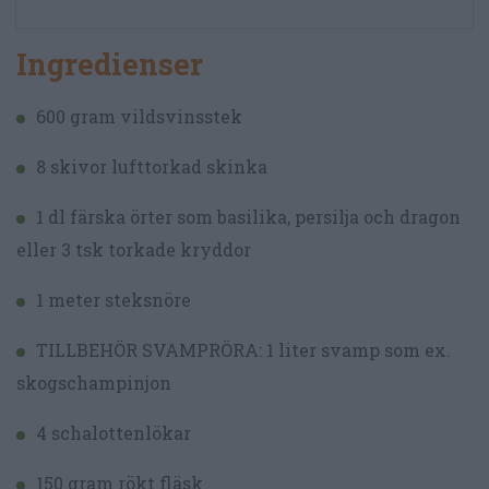
Ingredienser
600 gram vildsvinsstek
8 skivor lufttorkad skinka
1 dl färska örter som basilika, persilja och dragon
eller 3 tsk torkade kryddor
1 meter steksnöre
TILLBEHÖR SVAMPRÖRA: 1 liter svamp som ex.
skogschampinjon
4 schalottenlökar
150 gram rökt fläsk